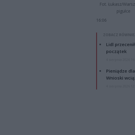
Fot. Łukasz/Wars
pigułce
16:06
ZOBACZ RÓWNIE
Lidl przeceni
początek
4 sierpnia 2026 16
Pieniądze dla
Wnioski wcią
4 sierpnia 2026 12