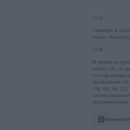
15:33
Zamknięta al. Szucha
Piękna – Waryńskie
15:28
W związku ze zgrom
Szucha 12A – Al. U
15 mogą wystąpić ut
autobusów linii 106,
178, 180, 195, 222,
na trasy objazdowe
opóźnienia kursów.
Obserwuj na