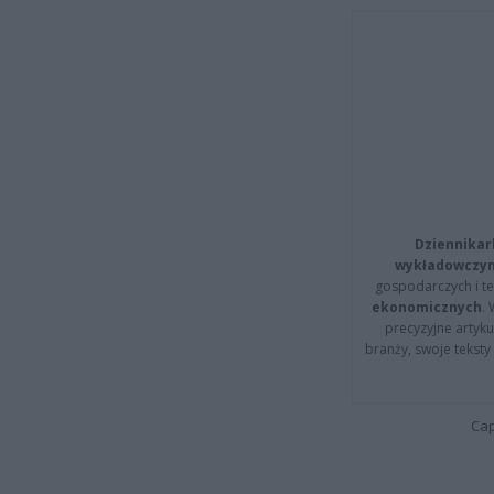
Dziennikar
wykładowczyn
gospodarczych i t
ekonomicznych
.
precyzyjne artyku
branży, swoje tekst
Cap