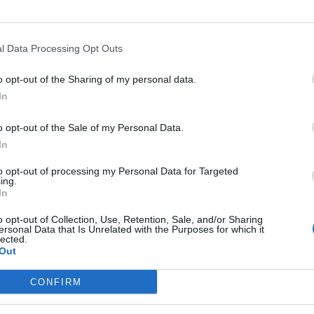
 rozpocznie się z soboty na niedzielę. Prace rozpoczną się o 0
 o 5:30. W tym czasie nie będą działać płatności z „Płać z ING”
 ekspresowe, Aplikacja Moje ING mobile i Moje ING, ING Business w
l Data Processing Opt Outs
 i mobile, wpłaty i wypłaty z bankomatów, płatności wyma
zenia SMS oraz Kantor ING.
o opt-out of the Sharing of my personal data.
In
o opt-out of the Sale of my Personal Data.
In
to opt-out of processing my Personal Data for Targeted
ing.
ad
In
o opt-out of Collection, Use, Retention, Sale, and/or Sharing
ersonal Data that Is Unrelated with the Purposes for which it
lected.
Out
CONFIRM