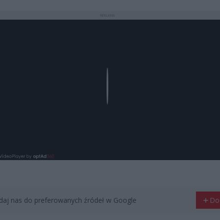
REKLAMA
Play
aj nas do preferowanych źródeł w Google
Do