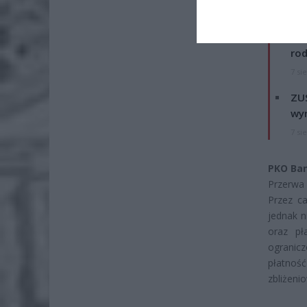
ZOBA
Naw
rod
7 si
ZUS
wyn
7 si
PKO Ban
Przerwa 
Przez ca
jednak n
oraz pł
ogranic
płatnoś
zbliżeni