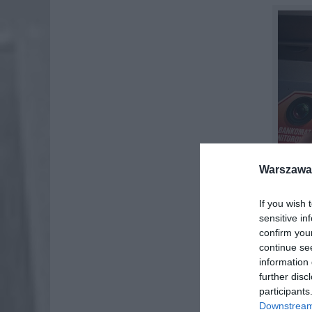
Warszawa 
If you wish 
sensitive in
confirm you
continue se
information 
further disc
participants
ING Ban
Downstream 