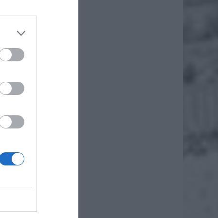
0:00, a
, BLIK,
 wersji
gające