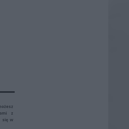
możesz
tami z
 się w