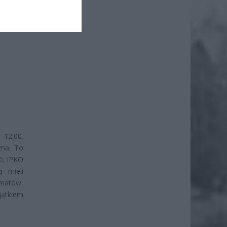
 12:00.
zna. To
O, iPKO
ą mieli
omatów,
ątkiem