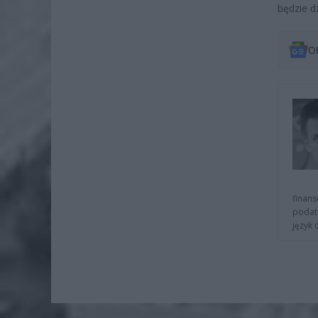
będzie d
O
finans
podat
język 