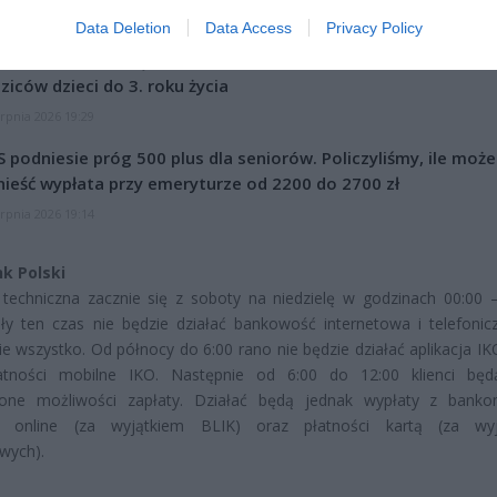
CZ RÓWNIEŻ:
Data Deletion
Data Access
Privacy Policy
et 3600 zł miesięcznie zamiast 800+. Nowa propozycja dla
ziców dzieci do 3. roku życia
erpnia 2026 19:29
 podniesie próg 500 plus dla seniorów. Policzyliśmy, ile może
ieść wypłata przy emeryturze od 2200 do 2700 zł
erpnia 2026 19:14
k Polski
techniczna zacznie się z soboty na niedzielę w godzinach 00:00 –
ły ten czas nie będzie działać bankowość internetowa i telefonic
ie wszystko. Od północy do 6:00 rano nie będzie działać aplikacja IK
atności mobilne IKO. Następnie od 6:00 do 12:00 klienci będ
zone możliwości zapłaty. Działać będą jednak wypłaty z bank
ć online (za wyjątkiem BLIK) oraz płatności kartą (za wyj
owych).