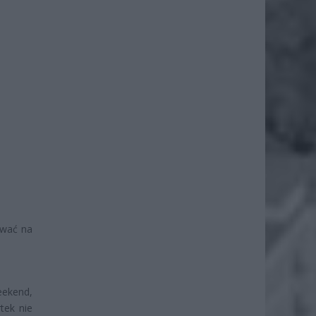
ywać na
eekend,
tek nie