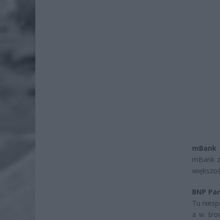
mBank
mBank z
większoś
BNP Par
Tu niesp
a w śro