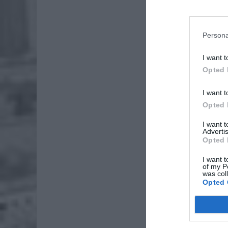
Przerwa
zakończą
przelewy
Persona
desktop
potwierd
I want t
Opted 
I want t
Opted 
I want 
Advertis
Opted 
I want t
of my P
was col
Opted 