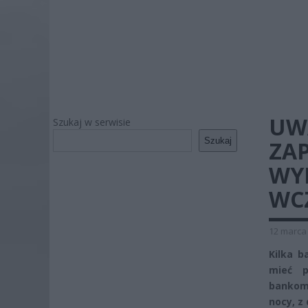
UW
Szukaj w serwisie
Szukaj
ZAP
WY
WCZ
12 marca 
Kilka 
mieć p
bankoma
nocy, z