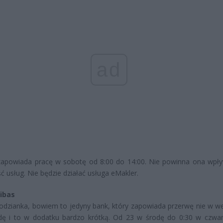
ad
apowiada pracę w sobotę od 8:00 do 14:00. Nie powinna ona wpł
ć usług. Nie będzie działać usługa eMakler.
ibas
odzianka, bowiem to jedyny bank, który zapowiada przerwę nie w w
dę i to w dodatku bardzo krótką. Od 23 w środę do 0:30 w czwar