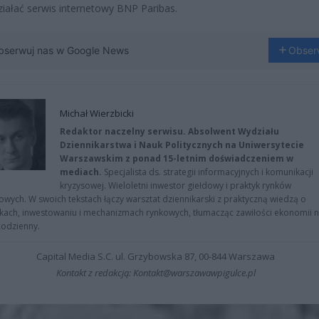
ziałać serwis internetowy BNP Paribas.
bserwuj nas w Google News
Obser
Michał Wierzbicki
Redaktor naczelny serwisu. Absolwent Wydziału
Dziennikarstwa i Nauk Politycznych na Uniwersytecie
Warszawskim z ponad 15-letnim doświadczeniem w
mediach.
Specjalista ds. strategii informacyjnych i komunikacji
kryzysowej. Wieloletni inwestor giełdowy i praktyk rynków
owych. W swoich tekstach łączy warsztat dziennikarski z praktyczną wiedzą o
kach, inwestowaniu i mechanizmach rynkowych, tłumacząc zawiłości ekonomii 
codzienny.
Capital Media S.C. ul. Grzybowska 87, 00-844 Warszawa
Kontakt z redakcją: Kontakt@warszawawpigulce.pl