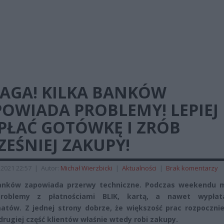
AGA! KILKA BANKÓW
OWIADA PROBLEMY! LEPIEJ
PŁAĆ GOTÓWKĘ I ZRÓB
EŚNIEJ ZAKUPY!
2021 22:57
|
Autor:
Michał Wierzbicki
|
Aktualności
|
Brak komentarzy
banków zapowiada przerwy techniczne. Podczas weekendu 
roblemy z płatnościami BLIK, kartą, a nawet wypła
tów. Z jednej strony dobrze, że większość prac rozpocznie
 drugiej część klientów właśnie wtedy robi zakupy.