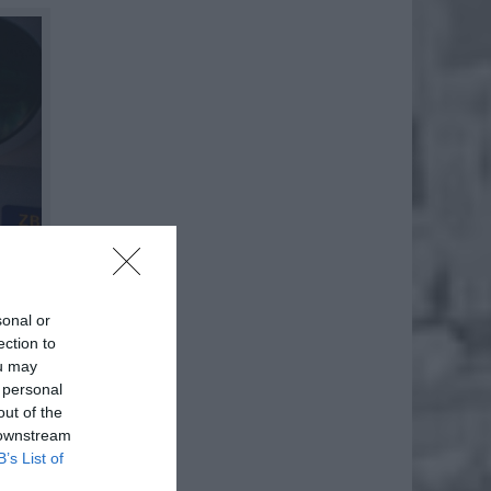
sonal or
ection to
ou may
 personal
out of the
 downstream
B’s List of