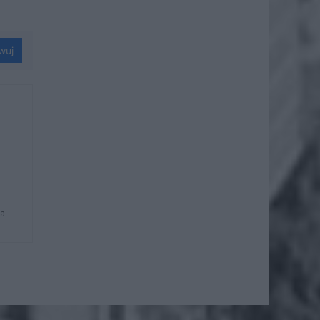
wuj
na