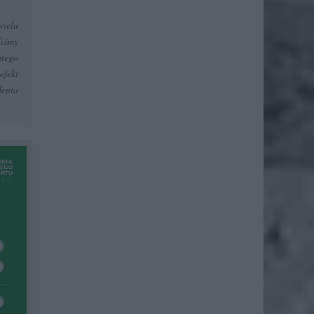
wielu
liśmy
atego
efekt
denta