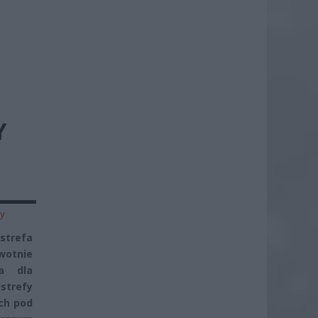
Y
zy
strefa
wotnie
ia dla
strefy
ach pod