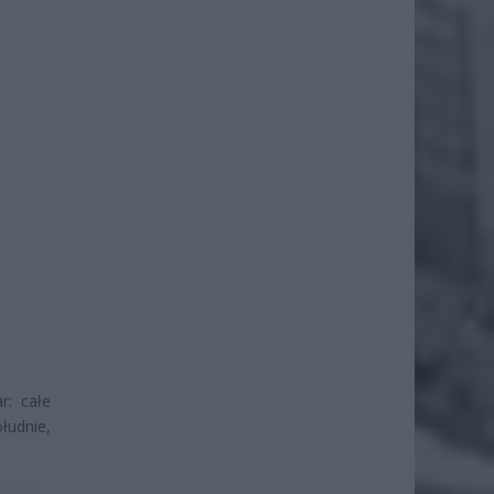
r: całe
ołudnie,