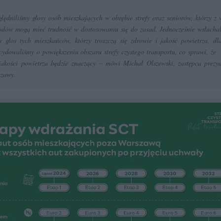
lędniliśmy głosy osób mieszkających w obrębie strefy oraz seniorów, którzy z 
dów mogą mieć trudność w dostosowaniu się do zasad. Jednocześnie wsłucha
w głos tych mieszkańców, którzy troszczą się zdrowie i jakość powietrza, dl
cydowaliśmy o powiększeniu obszaru strefy czystego transportu, co sprawi, że 
jakości powietrza będzie znaczący – mówi Michał Olszewski, zastępca prezy
zawy.