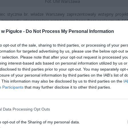
Fot. UM Warszawa
iec stycznia br. władze Warszawy zaprezentowały wstępny projekt
 transportu, równocześnie ruszył proces konsultacji społecznych SCT
trzy miesiące. Wpłynęło ponad 3000 uwag i odbyło się wiele r
w Pigułce -
Do Not Process My Personal Information
 na temat proponowanych rozwiązań. Przeprowadzone zostały 
e analizy w zakresie zgłoszonych propozycji zmian.
to opt-out of the sale, sharing to third parties, or processing of your per
formation for targeted advertising by us, please use the below opt-out s
r selection. Please note that after your opt-out request is processed y
eing interest-based ads based on personal information utilized by us or
disclosed to third parties prior to your opt-out. You may separately opt-
losure of your personal information by third parties on the IAB’s list of
. This information may also be disclosed by us to third parties on the
IA
Participants
that may further disclose it to other third parties.
ad
l Data Processing Opt Outs
o opt-out of the Sharing of my personal data.