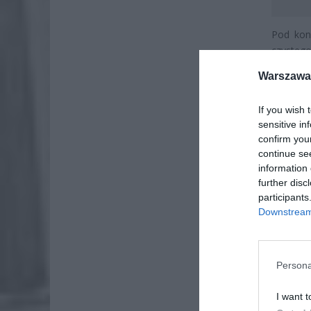
Pod kon
czystego
trwały 
Warszawa 
spotkań
dodatkow
If you wish 
sensitive in
confirm you
continue se
information 
further disc
participants
Downstream 
Persona
I want t