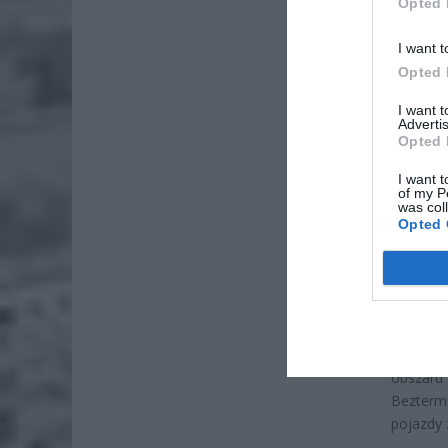
Opted 
I want t
ZOBA
Opted 
Naw
I want 
rod
Advertis
Opted 
7 si
I want t
ZUS
of my P
wyn
was col
Opted 
7 si
Zgłoszon
zastoso
Nowy pro
na dost
obszaru
Bezterm
pojazdy 