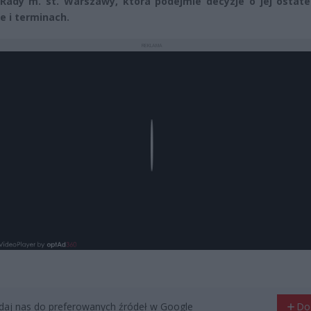
Rady m. st. Warszawy, która podejmie decyzje o jej ostat
ie i terminach.
REKLAMA
Play
aj nas do preferowanych źródeł w Google
Do