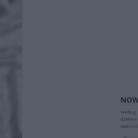
NOW
Według 
dzielnic
większoś