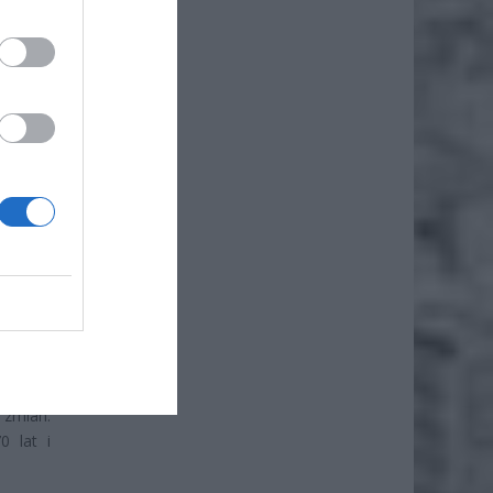
zystkim
strefy.
ry lata
 spoza
zmian.
0 lat i