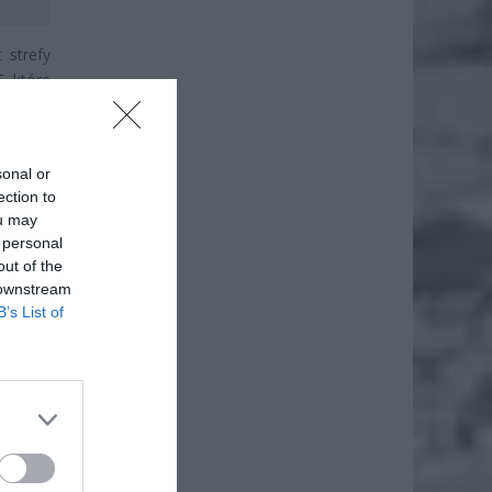
 strefy
, które
ozmów i
również
sonal or
ection to
ou may
 personal
out of the
 downstream
B’s List of