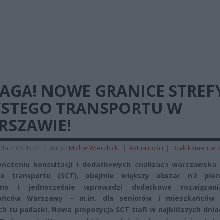
AGA! NOWE GRANICE STREF
YSTEGO TRANSPORTU W
RSZAWIE!
ada 2023 15:01
|
Autor:
Michał Wierzbicki
|
Aktualności
|
Brak komentar
ńczeniu konsultacji i dodatkowych analizach warszawska 
go transportu (SCT), obejmie większy obszar niż pier
ano i jednocześnie wprowadzi dodatkowe rozwiązan
ańców Warszawy – m.in. dla seniorów i mieszkańców 
ch tu podatki. Nowa propozycja SCT trafi w najbliższych dni