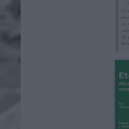
Uwzg
powo
się 
zade
dla 
Wars