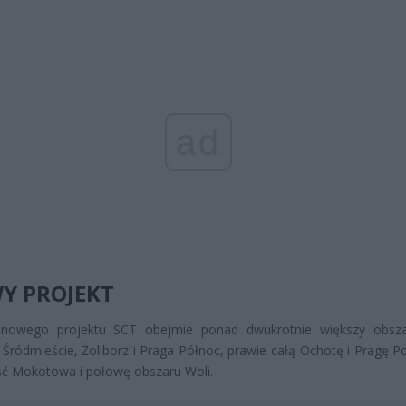
ad
Y PROJEKT
nowego projektu SCT obejmie ponad dwukrotnie większy obsza
e Śródmieście, Żoliborz i Praga Północ, prawie całą Ochotę i Pragę P
ć Mokotowa i połowę obszaru Woli.