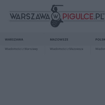
WARSZAWA
MAZOWSZE
POLSK
Wiadomości z Warszawy
Wiadomości z Mazowsza
Wiadomo