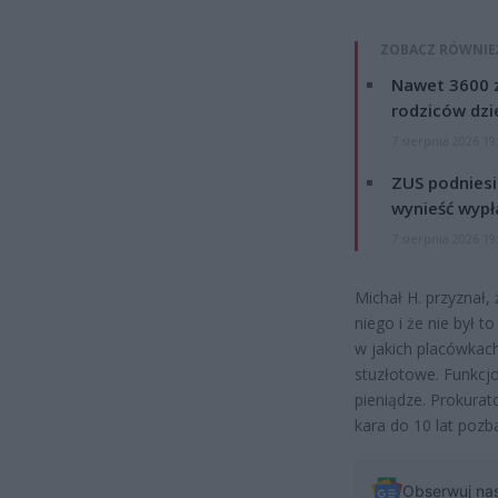
ZOBACZ RÓWNIE
Nawet 3600 z
rodziców dzie
7 sierpnia 2026 19
ZUS podniesie
wynieść wypł
7 sierpnia 2026 19
Michał H. przyznał,
niego i że nie był t
w jakich placówkac
stuzłotowe. Funkcjo
pieniądze. Prokurat
kara do 10 lat pozb
Obserwuj na