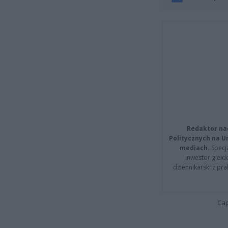
Redaktor na
Politycznych na 
mediach.
Specja
inwestor giełd
dziennikarski z pr
Cap