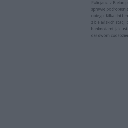
Policjanci z Biela
sprawie podrobieni
obiegu. Kilka dni t
z bielańskich stacj
banknotami. Jak usta
dał dwóm cudzoziem