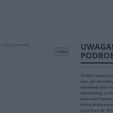
UWAGA!
Szukaj w serwisie
Szukaj
PODRO
15 grudnia 2015 10:01
19-letni mężczyzn
tym, jak dał fał
wprowadzenia ich 
benzynowej, a chw
właściciel fałszyw
której drukowane
grozi kara do 10 