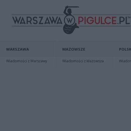
WARSZAWA
MAZOWSZE
POLSK
Wiadomości z Warszawy
Wiadomości z Mazowsza
Wiadomo