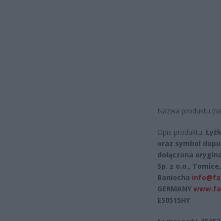
Nazwa produktu (na
Opis produktu:
Łyżk
oraz symbol dopu
dołączona orygin
Sp. z o.o., Tomice
Baniocha
info@fa
GERMANY
www.fa
ES0515HY