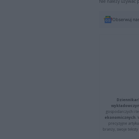
Nie należy używać 
Obserwuj na
Dziennikar
wykładowczyn
gospodarczych i t
ekonomicznych
.
precyzyjne artyku
branży, swoje tekst