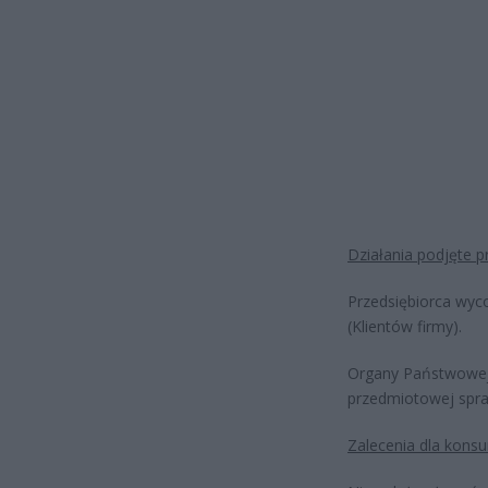
Działania podjęte p
Przedsiębiorca wyco
(Klientów firmy).
Organy Państwowej 
przedmiotowej spra
Zalecenia dla kon