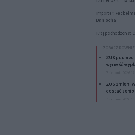
Numer partii:
15153
Importer:
Fackelman
Baniocha
Kraj pochodzenia:
C
ZOBACZ RÓWNIE
ZUS podniesie
wynieść wypł
7 sierpnia 2026 19
ZUS zmieni w
dostać senio
7 sierpnia 2026 13