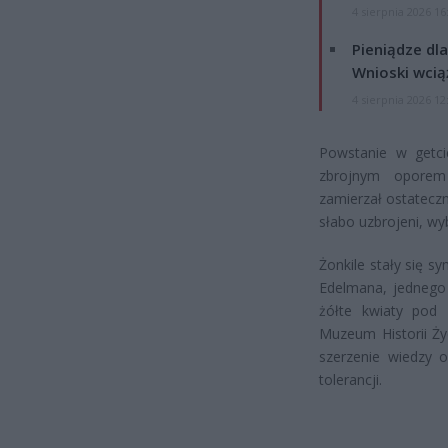
4 sierpnia 2026 16
Pieniądze dla
Wnioski wcią
4 sierpnia 2026 12
Powstanie w getci
zbrojnym oporem 
zamierzał ostateczn
słabo uzbrojeni, wy
Żonkile stały się 
Edelmana, jednego
żółte kwiaty pod
Muzeum Historii Ży
szerzenie wiedzy 
tolerancji.