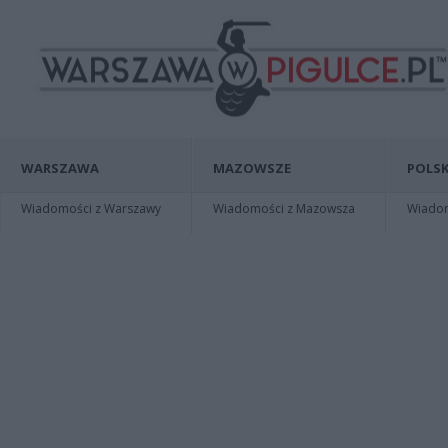
WARSZAWA
MAZOWSZE
POLSK
Wiadomości z Warszawy
Wiadomości z Mazowsza
Wiadomo