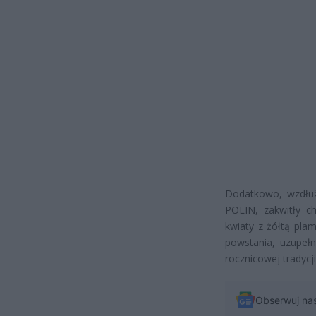
Dodatkowo, wzdłuż 
POLIN, zakwitły ch
kwiaty z żółtą pla
powstania, uzupełn
rocznicowej tradycji
Obserwuj na