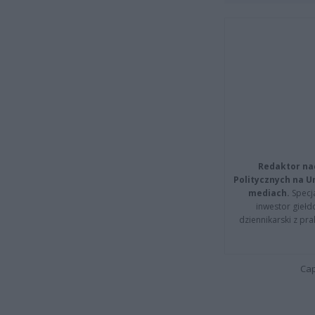
Redaktor na
Politycznych na 
mediach.
Specja
inwestor giełd
dziennikarski z pr
Cap