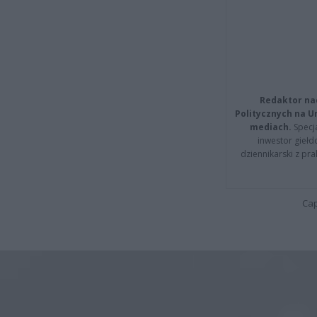
Redaktor na
Politycznych na 
mediach.
Specja
inwestor giełd
dziennikarski z pr
Cap