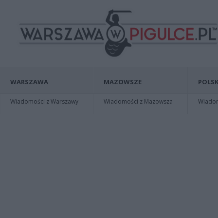
WARSZAWA
MAZOWSZE
POLSK
Wiadomości z Warszawy
Wiadomości z Mazowsza
Wiadomo