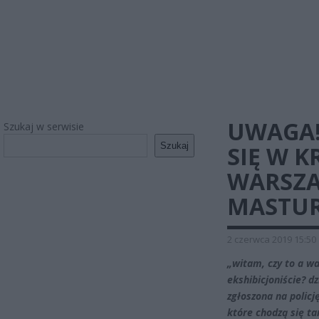
UWAGA!
Szukaj w serwisie
Szukaj
SIĘ W 
WARSZA
MASTU
2 czerwca 2019 15:50
„witam, czy to a wa
ekshibicjoniście? d
zgłoszona na policj
które chodzą się ta