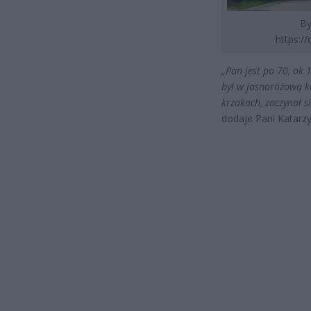
By
https:/
„Pan jest po 70, ok 
był w jasnoróżową ko
krzakach, zaczynał s
dodaje Pani Katarzy