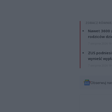
ZOBACZ RÓWNIE
Nawet 3600 z
rodziców dzie
7 sierpnia 2026 19
ZUS podniesie
wynieść wypł
7 sierpnia 2026 19
Obserwuj na