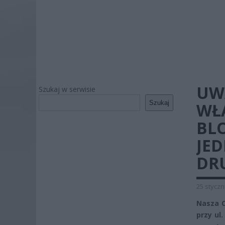
UW
Szukaj w serwisie
Szukaj
WŁ
BL
JE
DR
25 styczn
Nasza C
przy ul