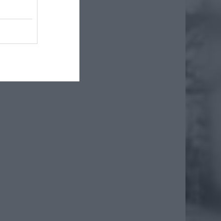
i jedno
poniżej
kolwiek
e wśród