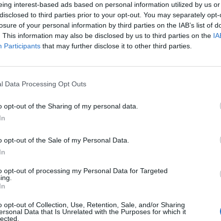
eing interest-based ads based on personal information utilized by us or
disclosed to third parties prior to your opt-out. You may separately opt-
losure of your personal information by third parties on the IAB’s list of
. This information may also be disclosed by us to third parties on the
IA
Participants
that may further disclose it to other third parties.
l Data Processing Opt Outs
o opt-out of the Sharing of my personal data.
In
o opt-out of the Sale of my Personal Data.
In
to opt-out of processing my Personal Data for Targeted
ing.
In
Fot. Pixabay / Facebook
o opt-out of Collection, Use, Retention, Sale, and/or Sharing
ersonal Data that Is Unrelated with the Purposes for which it
lected.
mania odbyły się na Mickiewicza 25, Żoliborz w jednej klatce, miesz