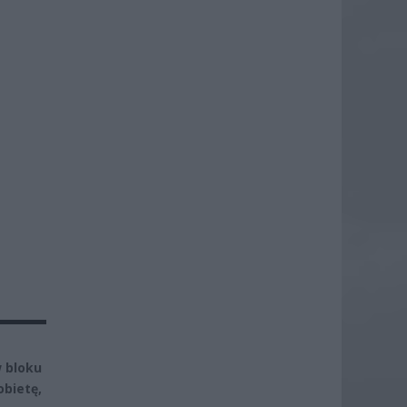
w bloku
obietę,