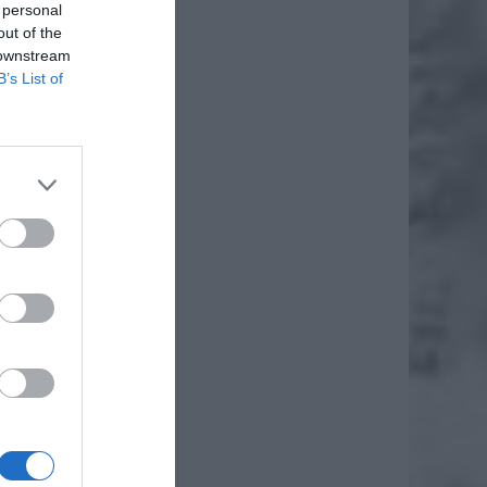
 personal
out of the
 downstream
B’s List of
kania w