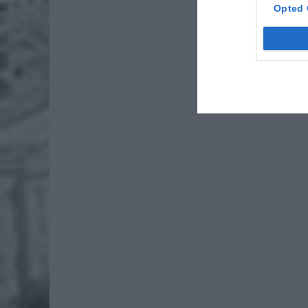
Opted 
jednym p
mieszkan
wchodząc
ostrzega
okradzio