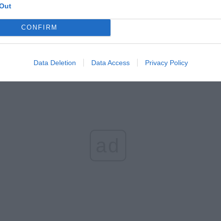
Out
ionie. Wczoraj między godziną 15:00, a 20:30. Najpierw splądrowal
ie do którego weszli drzwiami wyłamując zamek następnie mieszkanie 
CONFIRM
 oknem. Policja generalnie wiadomo jak zawsze zrobiła wszystko acz
m przed złodziejami!”
– pisze nasza Czytelniczka, która dodaje, ż
nych osób znajduje się kobieta z jej rodziny.
Data Deletion
Data Access
Privacy Policy
ad