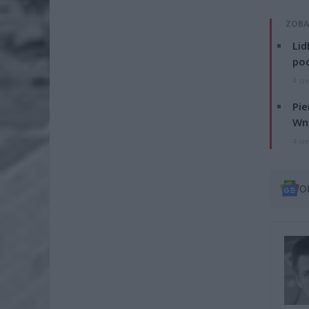
ZOBA
Lid
po
4 si
Pie
Wni
4 si
O