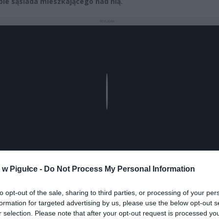
pie sąsiada mieszkającego nad nią.
REKLAMA
Play
w Pigułce -
Do Not Process My Personal Information
to opt-out of the sale, sharing to third parties, or processing of your per
formation for targeted advertising by us, please use the below opt-out s
aj nas do preferowanych źródeł w Google
Do
r selection. Please note that after your opt-out request is processed y