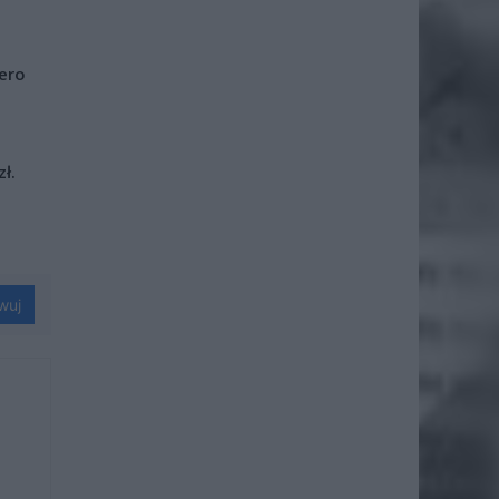
iero
ł.
wuj