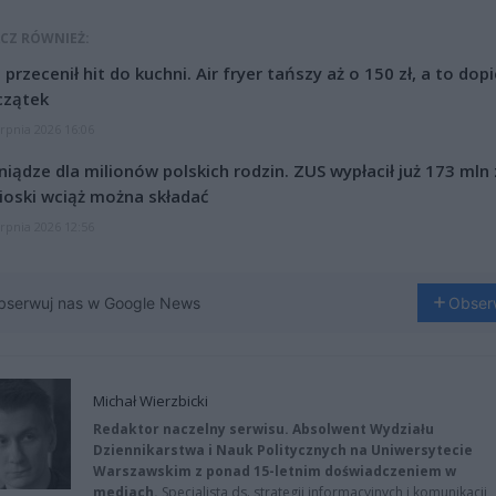
CZ RÓWNIEŻ:
l przecenił hit do kuchni. Air fryer tańszy aż o 150 zł, a to dop
czątek
erpnia 2026 16:06
niądze dla milionów polskich rodzin. ZUS wypłacił już 173 mln z
oski wciąż można składać
erpnia 2026 12:56
bserwuj nas w Google News
Obser
Michał Wierzbicki
Redaktor naczelny serwisu. Absolwent Wydziału
Dziennikarstwa i Nauk Politycznych na Uniwersytecie
Warszawskim z ponad 15-letnim doświadczeniem w
mediach.
Specjalista ds. strategii informacyjnych i komunikacji