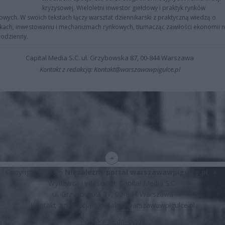
kryzysowej. Wieloletni inwestor giełdowy i praktyk rynków
owych. W swoich tekstach łączy warsztat dziennikarski z praktyczną wiedzą o
kach, inwestowaniu i mechanizmach rynkowych, tłumacząc zawiłości ekonomii 
codzienny.
Capital Media S.C. ul. Grzybowska 87, 00-844 Warszawa
Kontakt z redakcją: Kontakt@warszawawpigulce.pl
Copyright © 2026
Niezależny portal warszawawpigulce.pl
∗
Wydawca i właściciel: Capital Media S.C.
ul. Grzybowska 87, 00-844 Warszawa
Kontakt z redakcją:
Kontakt@warszawawpigulce.pl
Polityka Redakcyjna