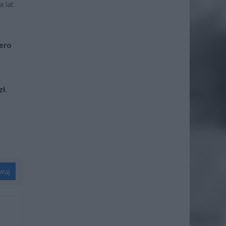
 lat.
iero
ł.
wuj