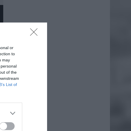
sonal or
ection to
ou may
 personal
out of the
 downstream
B’s List of
daj