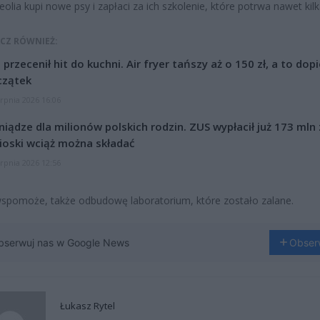
olia kupi nowe psy i zapłaci za ich szkolenie, które potrwa nawet kilka
CZ RÓWNIEŻ:
l przecenił hit do kuchni. Air fryer tańszy aż o 150 zł, a to dop
czątek
erpnia 2026 16:06
niądze dla milionów polskich rodzin. ZUS wypłacił już 173 mln z
oski wciąż można składać
erpnia 2026 12:56
spomoże, także odbudowę laboratorium, które zostało zalane.
bserwuj nas w Google News
Obser
Łukasz Rytel