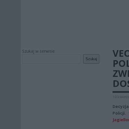
VEO
Szukaj w serwisie
Szukaj
PO
ZWI
DO
19 kwietn
Decyzja
Policji.
W
Jagiello