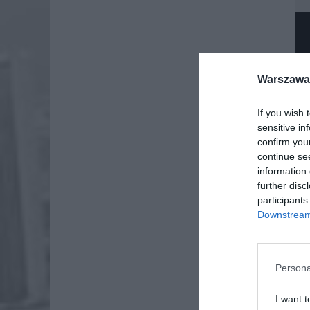
Warszawa 
If you wish 
sensitive in
confirm you
continue se
information 
further disc
participants
Downstream 
Dod
Persona
I want t