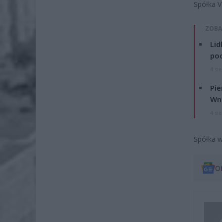
Spółka Ve
ZOBA
Lid
po
4 si
Pie
Wni
4 si
Spółka w
O