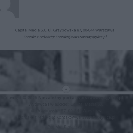
Capital Media S.C. ul. Grzybowska 87, 00-844 Warszawa
Kontakt z redakcją: Kontakt@warszawawpigulce.pl
Copyright © 2026
Niezależny portal warszawawpigulce.pl
∗
Wydawca i właściciel: Capital Media S.C.
ul. Grzybowska 87, 00-844 Warszawa
Kontakt z redakcją:
Kontakt@warszawawpigulce.pl
Polityka Redakcyjna