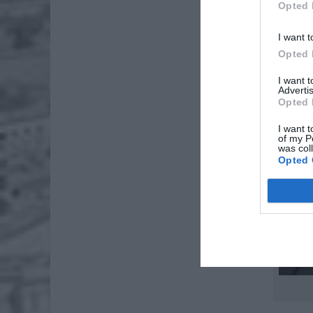
Opted 
I want t
Opted 
I want 
Advertis
Opted 
I want t
of my P
was col
Opted 