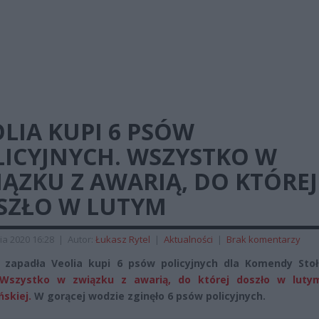
LIA KUPI 6 PSÓW
LICYJNYCH. WSZYSTKO W
ĄZKU Z AWARIĄ, DO KTÓREJ
SZŁO W LUTYM
ia 2020 16:28
|
Autor:
Łukasz Rytel
|
Aktualności
|
Brak komentarzy
 zapadła Veolia kupi 6 psów policyjnych dla Komendy Stoł
szystko w związku z awarią, do której doszło w luty
ńskiej.
W gorącej wodzie zginęło 6 psów policyjnych.