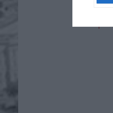
4 si
Pie
Wni
4 si