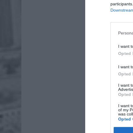
participants
Downstream 
Persona
I want t
Opted 
I want t
Opted 
I want 
Advertis
Opted 
Do zdarz
I want t
of my P
ZOBA
was col
Opted 
Lid
po