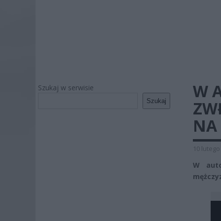
W 
Szukaj w serwisie
Szukaj
ZW
NA
10 lutego
W auto
mężczyz