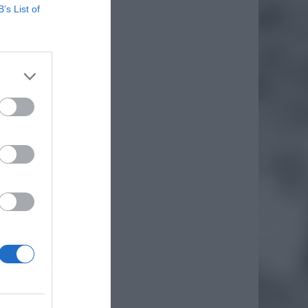
B’s List of
9.
iero