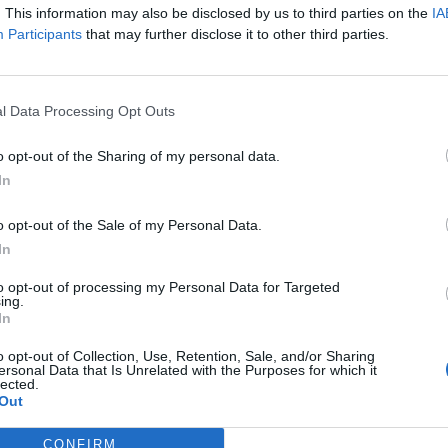
. This information may also be disclosed by us to third parties on the
IA
Participants
that may further disclose it to other third parties.
l Data Processing Opt Outs
o opt-out of the Sharing of my personal data.
In
o opt-out of the Sale of my Personal Data.
In
Fot. Policja
to opt-out of processing my Personal Data for Targeted
ing.
In
enia doszło około godzinie 23:45 w zajezdni przy ul. Górczewskiej 24
o opt-out of Collection, Use, Retention, Sale, and/or Sharing
ersonal Data that Is Unrelated with the Purposes for which it
CZ RÓWNIEŻ:
lected.
Out
l przecenił hit do kuchni. Air fryer tańszy aż o 150 zł, a to dop
czątek
CONFIRM