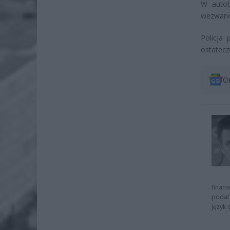
W autob
wezwano 
Policja
ostatecz
O
finans
podat
język 