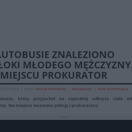
AUTOBUSIE ZNALEZIONO
ŁOKI MŁODEGO MĘŻCZYZNY
 MIEJSCU PROKURATOR
 2019 13:59
|
Autor:
Michał Wierzbicki
|
Aktualności
|
Brak komentarzy
busie, który przyjechał na zajezdnię odkryto ciało m
ny. Na miejsce wezwano policję i prokuratora.
REKLAMA