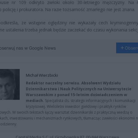
usie nr 109 odkryto zwłoki około 30-letniego mężczyzny. Na 
policję i prokuratora. Na razie tożsamość zmarłego nie jest znana.
 podkreśla, że wstępne oględziny nie wykazały cech kryminogenn
ne ustalenia trzeba jednak będzie zaczekać do czasu wykonania sekcj
bserwuj nas w Google News
Obser
Michał Wierzbicki
Redaktor naczelny serwisu. Absolwent Wydziału
Dziennikarstwa i Nauk Politycznych na Uniwersytecie
Warszawskim z ponad 15-letnim doświadczeniem w
mediach.
Specjalista ds. strategii informacyjnych i komunikacji
kryzysowej. Wieloletni inwestor giełdowy i praktyk rynków
owych. W swoich tekstach łączy warsztat dziennikarski z praktyczną wiedzą o
kach, inwestowaniu i mechanizmach rynkowych, tłumacząc zawiłości ekonomii 
codzienny.
Capital Media S.C. ul. Grzybowska 87, 00-844 Warszawa