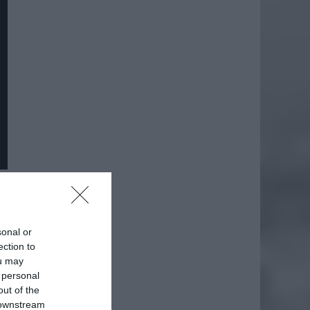
daj
sonal or
ection to
ou may
 personal
out of the
 downstream