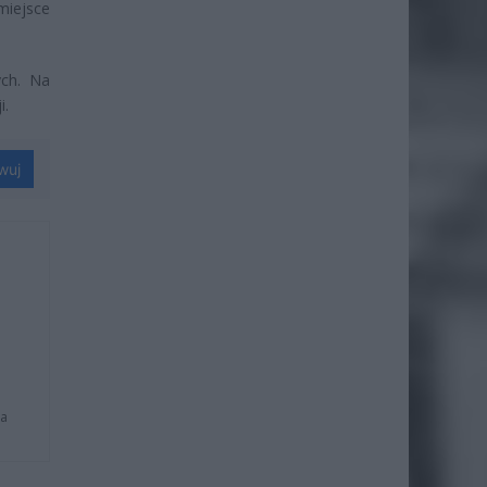
miejsce
ych. Na
i.
wuj
na