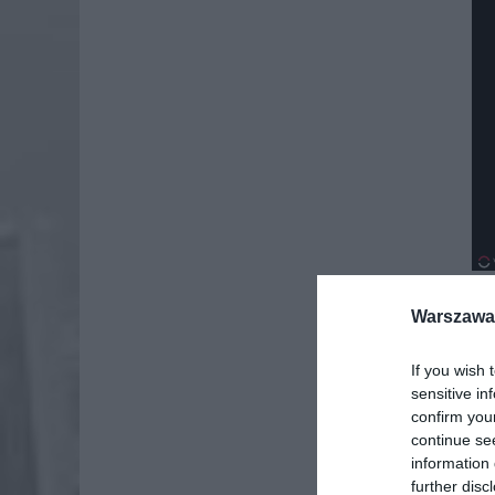
Warszawa 
Dod
If you wish 
sensitive in
confirm you
continue se
information 
further disc