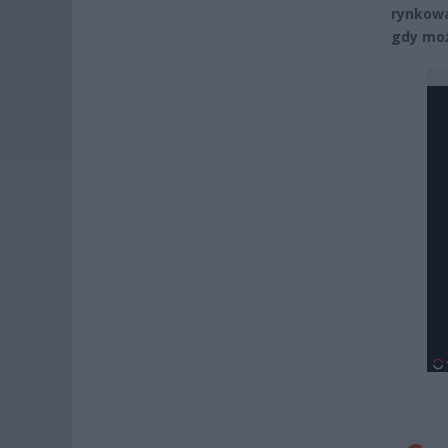
rynkowa
gdy moż