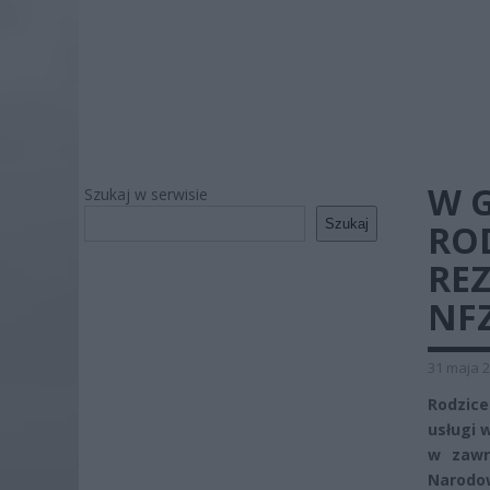
W 
Szukaj w serwisie
Szukaj
ROD
REZ
NFZ
31 maja 2
Rodzice
usługi 
w zawr
Narodo