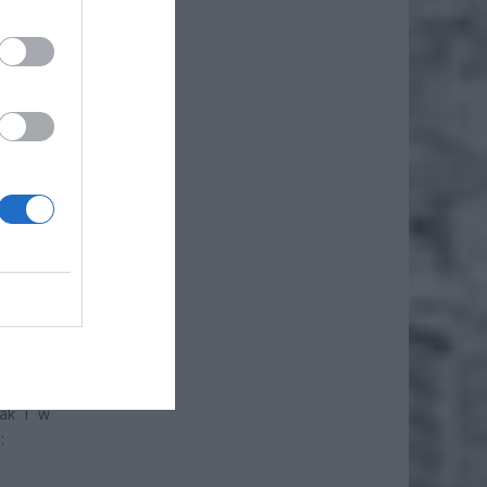
kolejne
, coraz
 pakiet
ywatnie
zeka na
opieki
jak i w
: