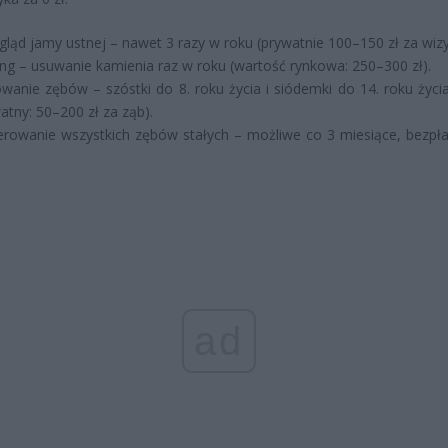
gląd jamy ustnej – nawet 3 razy w roku (prywatnie 100–150 zł za wizy
ing – usuwanie kamienia raz w roku (wartość rynkowa: 250–300 zł).
wanie zębów – szóstki do 8. roku życia i siódemki do 14. roku życia
atny: 50–200 zł za ząb).
erowanie wszystkich zębów stałych – możliwe co 3 miesiące, bezpła
.
ad