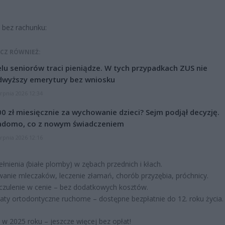
 bez rachunku:
CZ RÓWNIEŻ:
lu seniorów traci pieniądze. W tych przypadkach ZUS nie
dwyższy emerytury bez wniosku
erpnia 2026 12:34
0 zł miesięcznie za wychowanie dzieci? Sejm podjął decyzję.
adomo, co z nowym świadczeniem
erpnia 2026 12:16
łnienia (białe plomby) w zębach przednich i kłach.
anie mleczaków, leczenie złamań, chorób przyzębia, próchnicy.
czulenie w cenie – bez dodatkowych kosztów.
aty ortodontyczne ruchome – dostępne bezpłatnie do 12. roku życia.
w 2025 roku – jeszcze więcej bez opłat!