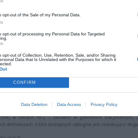
In
o opt-out of the Sale of my Personal Data.
In
to opt-out of processing my Personal Data for Targeted
ing.
In
oku ceny usług dentystycznych wzrosły już o 9–10%, a prognozy na 
 są jeszcze bardziej niepokojące. Rodzice, zniechęceni kosztami
o opt-out of Collection, Use, Retention, Sale, and/or Sharing
ersonal Data that Is Unrelated with the Purposes for which it
j odkładają leczenie swoich dzieci. Tymczasem NFZ oferuje pełen
lected.
Out
h świadczeń stomatologicznych, który – gdyby był realizowany pr
wałby nawet 1600 zł rocznie. To nie mit – to realna pomoc, która c
CONFIRM
cie ręki.
e dziecko może dostać za darmo?
Data Deletion
Data Access
Privacy Policy
i młodzież do 18. roku życia mają prawo do kompleksowej 
ycznej w ramach NFZ – zarówno w gabinetach stacjonarnych, 
ych dentobusach. A lista dostępnych zabiegów jest zaskakująco długa
yka za 0 zł: