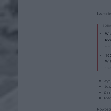
Leczenie
ZOBA
Wie
po
4 si
160
Wi
4 si
Wype
Usuw
Znie
Apar
Nowości 