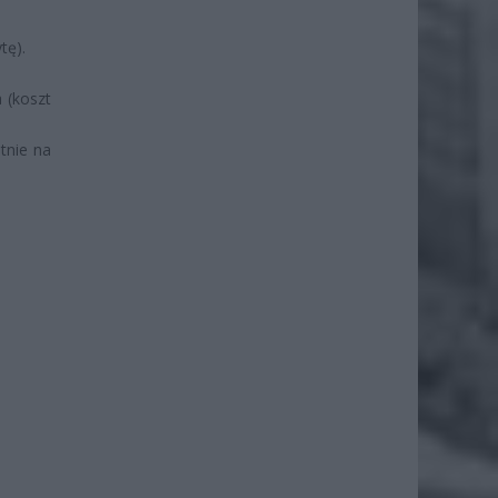
tę).
 (koszt
tnie na