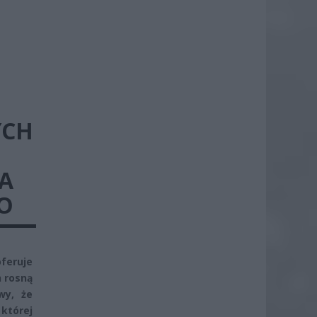
YCH
 A
MO
feruje
h rosną
wy, że
której