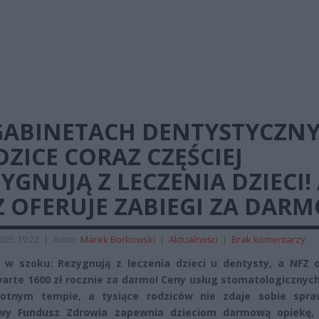
GABINETACH DENTYSTYCZN
ZICE CORAZ CZĘŚCIEJ
YGNUJĄ Z LECZENIA DZIECI!
 OFERUJE ZABIEGI ZA DAR
025 19:22
|
Autor:
Marek Borkowski
|
Aktualności
|
Brak komentarzy
 w szoku: Rezygnują z leczenia dzieci u dentysty, a NFZ o
warte 1600 zł rocznie za darmo! Ceny usług stomatologicznyc
otnym tempie, a tysiące rodziców nie zdaje sobie spra
wy Fundusz Zdrowia zapewnia dzieciom darmową opiekę, 