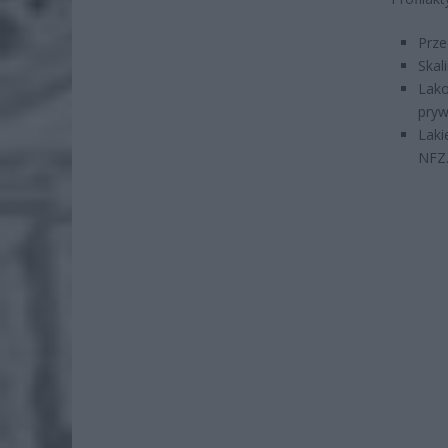
Prze
Skal
Lako
pryw
Laki
NFZ