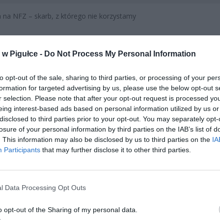
 na NFZ – skarb, z którego nie korzystamy
CZ RÓWNIEŻ:
w Pigułce -
Do Not Process My Personal Information
l przecenił hit do kuchni. Air fryer tańszy aż o 150 zł, a to dop
czątek
to opt-out of the sale, sharing to third parties, or processing of your per
erpnia 2026 16:06
formation for targeted advertising by us, please use the below opt-out s
niądze dla milionów polskich rodzin. ZUS wypłacił już 173 mln z
r selection. Please note that after your opt-out request is processed y
eing interest-based ads based on personal information utilized by us or
oski wciąż można składać
disclosed to third parties prior to your opt-out. You may separately opt-
erpnia 2026 12:56
losure of your personal information by third parties on the IAB’s list of
. This information may also be disclosed by us to third parties on the
IA
Participants
that may further disclose it to other third parties.
l Data Processing Opt Outs
o opt-out of the Sharing of my personal data.
ad