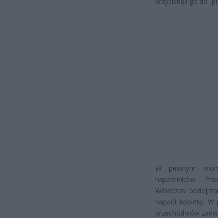
przycisnęli go do pło
W pewnym momenc
napastników. Prosi
Wówczas podejrzani
napadł kobietę. W 
przechodniów zadw