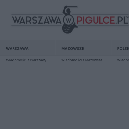
WARSZAWA
MAZOWSZE
POLSK
Wiadomości z Warszawy
Wiadomości z Mazowsza
Wiadomo