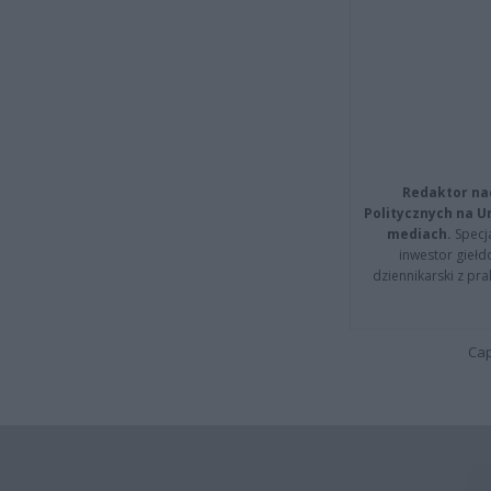
Redaktor na
Politycznych na 
mediach.
Specja
inwestor giełd
dziennikarski z pr
Cap