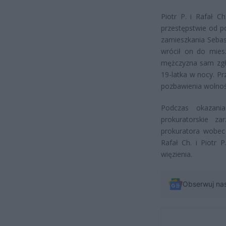
Piotr P. i Rafał Ch
przestępstwie od po
zamieszkania Sebasti
wrócił on do mies
mężczyzna sam zgłos
19-latka w nocy. Pr
pozbawienia wolnośc
Podczas okazania
prokuratorskie za
prokuratora wobec 
Rafał Ch. i Piotr 
więzienia.
Obserwuj na