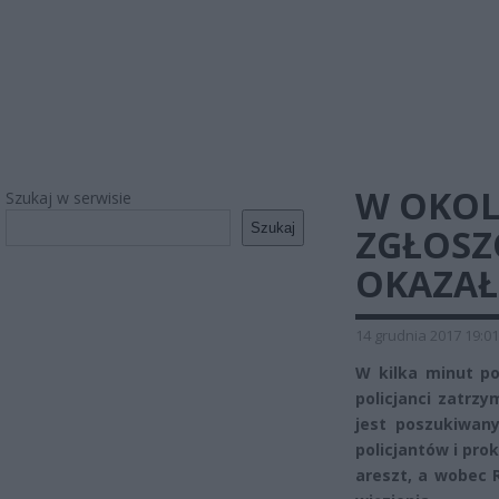
W OKOL
Szukaj w serwisie
Szukaj
ZGŁOSZ
OKAZAŁ
14 grudnia 2017 19:01
W kilka minut p
policjanci zatrz
jest poszukiwan
policjantów i pro
areszt, a wobec R