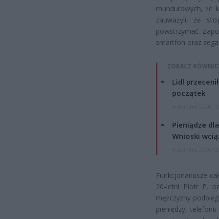
mundurowych, że ki
zauważyli, że sto
powstrzymać. Zapom
smartfon oraz zega
ZOBACZ RÓWNIE
Lidl przeceni
początek
4 sierpnia 2026 16
Pieniądze dla
Wnioski wcią
4 sierpnia 2026 12
Funkcjonariusze cał
20-letni Piotr P. 
mężczyzny podbiegl
pieniędzy, telefon