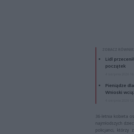
ZOBACZ RÓWNIE
Lidl przeceni
początek
4 sierpnia 2026 16
Pieniądze dla
Wnioski wcią
4 sierpnia 2026 12
36-letnia kobieta os
najmłodszych dzieci
policjanci, którz