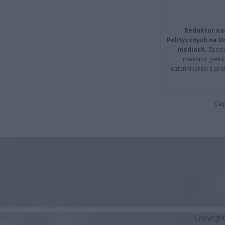
Redaktor na
Politycznych na 
mediach.
Specja
inwestor giełd
dziennikarski z pr
Cap
Copyrigh