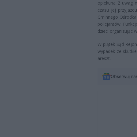
opiekuna. Z uwagi n
czasu jej przyjazd
Gminnego Ośrodka 
policjantów. Funkc
dzieci organizując 
W piątek Sąd Rejo
wypadek ze skutkie
areszt.
Obserwuj na