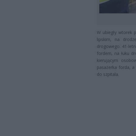
W ubiegły wtorek 
lipskim, na drod
drogowego. 41-letn
fordem, na łuku dro
kierującym osobo
pasażerka forda, a
do szpitala.