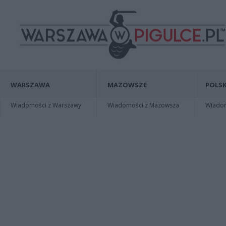
WARSZAWA
MAZOWSZE
POLSK
Wiadomości z Warszawy
Wiadomości z Mazowsza
Wiadomo