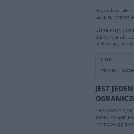
Przykładowo bilet 
52,50 zł
, podczas 
Oferta obejmuje nie
trasie przejazdu. D
podróżujący na kró
Trasa
Wrocław – Szcze
JEST JEDE
OGRANIC
Największym ograni
znaleźć wyłącznie w
internetowej przew