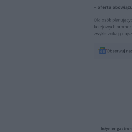
– oferta obowiązu
Dla osób planujący
kolejowych promocji
zwykle znikają najsz
Obserwuj na
Inżynier gastron