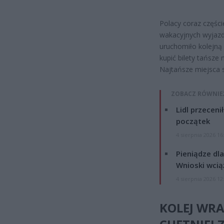
Polacy coraz częśc
wakacyjnych wyjazdó
uruchomiło kolejną
kupić bilety tańsze
Najtańsze miejsca s
ZOBACZ RÓWNIE
Lidl przeceni
początek
4 sierpnia 2026 16
Pieniądze dla
Wnioski wcią
4 sierpnia 2026 12
KOLEJ WRA