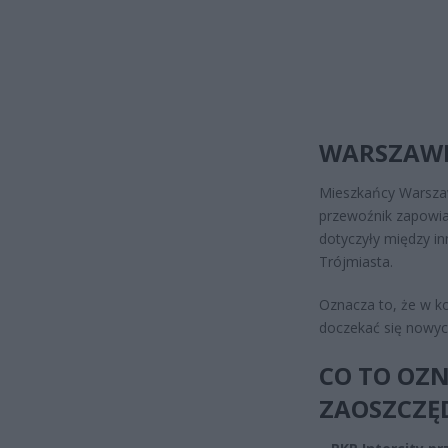
WARSZAWI
Mieszkańcy Warszaw
przewoźnik zapowiad
dotyczyły między i
Trójmiasta.
Oznacza to, że w k
doczekać się nowyc
CO TO OZN
ZAOSZCZĘ