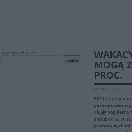
WAKACY
Szukaj w serwisie
Szukaj
MOGĄ Z
PROC.
5 czerwca 2026 10:36
PKP Intercity uru
pasażerowie mogą 
objęły popularną
się już od 52,50 z
promocyjnych miej