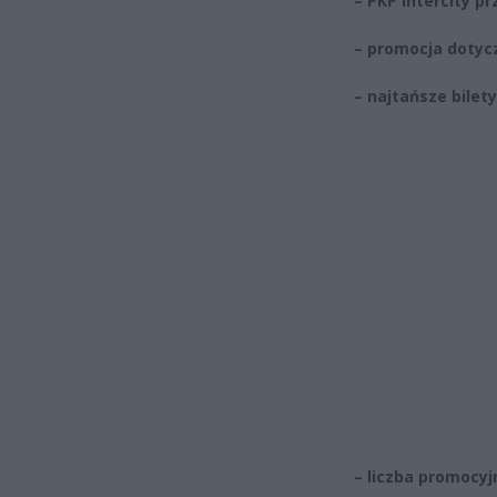
– PKP Intercity pr
– promocja dotycz
– najtańsze bilety
– liczba promocyj