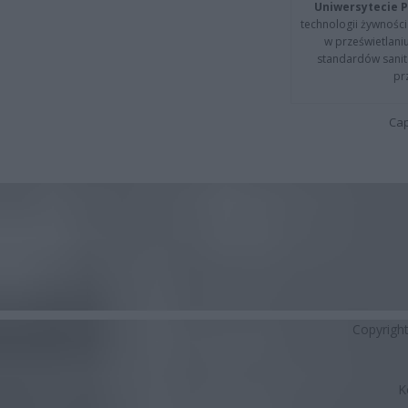
Uniwersytecie P
technologii żywności 
w prześwietlani
standardów sanita
pr
Cap
Copyrigh
K