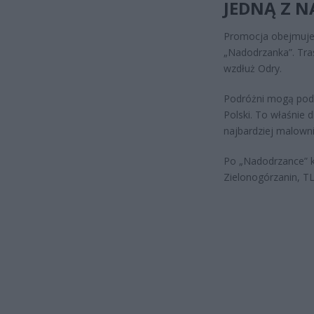
JEDNĄ Z N
Promocja obejmuje p
„Nadodrzanka”. Tra
wzdłuż Odry.
Podróżni mogą podzi
Polski. To właśnie 
najbardziej malowni
Po „Nadodrzance” ku
Zielonogórzanin, T