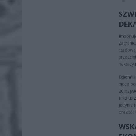
SZWE
DEK
Imponują
zagranic
rządową
przedsię
nakłady 
Dziennik
nieco po
20 najwi
PKB utrz
jedynie 
oraz st
WSK