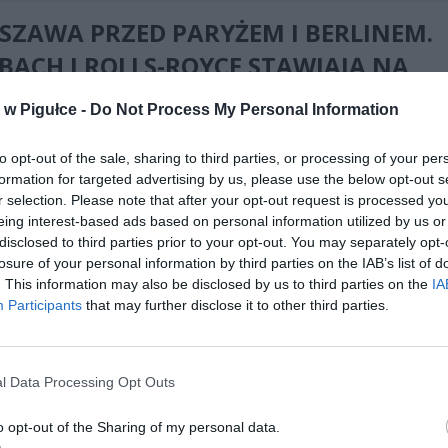
SZAWA PRZED PARYŻEM I BERLINEM.
ACH I ROLLS-ROYCE STAWIAJĄ NA
SKĘ
w Pigułce -
Do Not Process My Personal Information
 symbolem transformacji polskiego rynku stała się niedawna decyzj
to opt-out of the sale, sharing to third parties, or processing of your per
u w Warszawie ekskluzywnego salonu samochodowego marki Maybac
formation for targeted advertising by us, please use the below opt-out s
 dziennik „Svenska Dagbladet” (SvD) z ogromnym zaskoczeniem za
r selection. Please note that after your opt-out request is processed y
kalizację tego prestiżowego punktu wybrano właśnie stolicę Polski, a 
eing interest-based ads based on personal information utilized by us or
ne europejskie metropolie, takie jak Paryż, Berlin czy Londyn. Podobn
disclosed to third parties prior to your opt-out. You may separately opt-
 od 2022 roku funkcjonuje jedynie w Szanghaju, mieście zamiesz
losure of your personal information by third parties on the IAB’s list of
isko setkę miliarderów z listy magazynu „Forbes”.
. This information may also be disclosed by us to third parties on the
IA
Participants
that may further disclose it to other third parties.
k dopiero początek motoryzacyjnej ekspansji w regionie Europy Śro
iej. Zagraniczni korespondenci donoszą o zaawansowanych planach
z kluczowych dealerów, który zamierza otworzyć w Warszawie oficja
l Data Processing Opt Outs
akich motoryzacyjnych ikon jak Rolls-Royce, McLaren oraz Aston Mart
, Rolls-Royce ma już za sobą rekordowy rok pod względem wolumen
o opt-out of the Sharing of my personal data.
y nad Wisłą, co potwierdza gigantyczny apetyt Polaków na luksus.