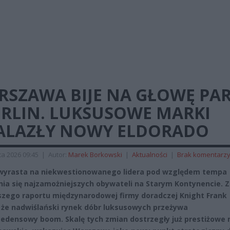
RSZAWA BIJE NA GŁOWĘ PA
ERLIN. LUKSUSOWE MARKI
ALAZŁY NOWY ELDORADO
a 2026 09:45
|
Autor:
Marek Borkowski
|
Aktualności
|
Brak komentarz
wyrasta na niekwestionowanego lidera pod względem tempa
ia się najzamożniejszych obywateli na Starym Kontynencie. Z
zego raportu międzynarodowej firmy doradczej Knight Frank
 że nadwiślański rynek dóbr luksusowych przeżywa
edensowy boom. Skalę tych zmian dostrzegły już prestiżowe