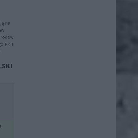
ją na
saw
Narodów
ego PKB
.
LSKI
e;