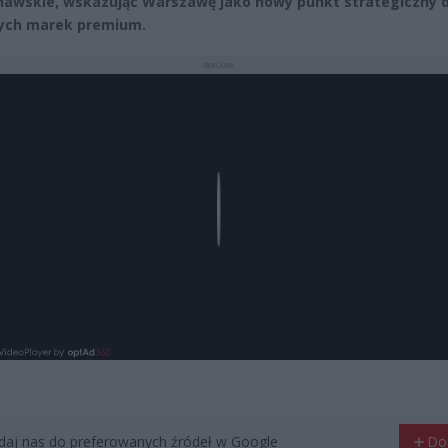
awskie, wskazując Warszawę jako nowy punkt strategiczny d
ych marek premium.
REKLAMA
Play
aj nas do preferowanych źródeł w Google
Do