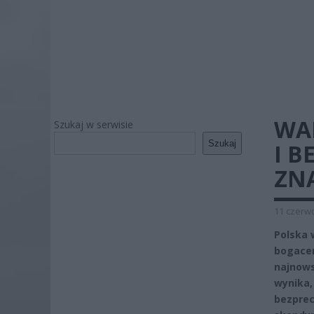
WA
Szukaj w serwisie
Szukaj
I B
ZN
11 czerwc
Polska 
bogacen
najnows
wynika,
bezprec