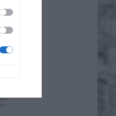
że
iero
szych
ie o
rnego
ropę,
jęciu
rabia