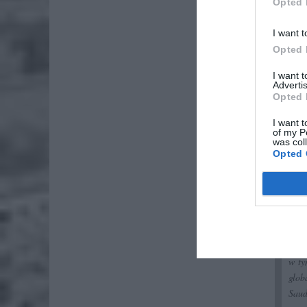
Opted 
ZOBA
I want t
ZUS
Opted 
dos
I want 
7 si
Advertis
Opted 
Lid
po
I want t
of my P
4 si
was col
Opted 
Prog
pięc
astr
gron
w ty
glob
Saud