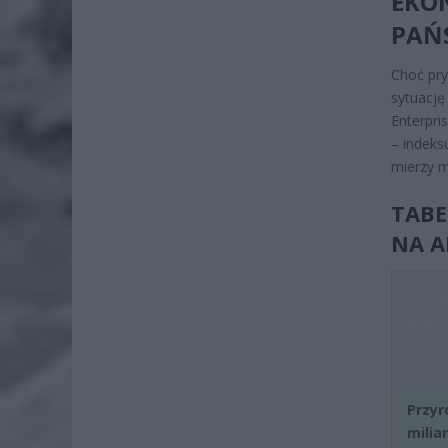
EKO
PAŃ
Choć pry
sytuację
Enterpri
– indeks
mierzy m
TABE
NA A
Obszar
gospo
Przyr
milia