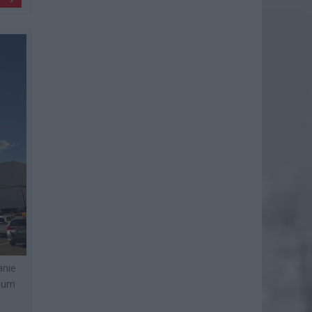
anie
zeum