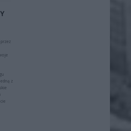
ZY
 przez
swoje
gu
jedną z
skie
u
cie
S