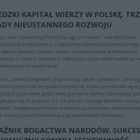
DZKI KAPITAŁ WIERZY W POLSKĘ. TR
ADY NIEUSTANNEGO ROZWOJU
cy skok cywilizacyjny Polski przyciąga pod Waweł i nad Wisłę także
zny kapitał instytucjonalny. Z cyklicznego badania przeprowadzonego
 agencję Business Sweden wynika, że ponad połowa ankietowanych
biorstw ze Szwecji zamierza w najbliższym czasie realnie zwiększyć 
inwestycyjne w naszym kraju.
arze „Svenska Dagbladet” przypominają swoim czytelnikom, że w cią
nad trzydziestu lat od upadku komunizmu, Polska przeobraziła się w 
ększych gospodarek globu. Według prognoz Komisji Europejskiej, pol
ymujące się na poziomie 3,5–3,6 procent ustępuje dynamice rozwoj
Malcie. Dodatkowymi filarami stabilności są rekordowo niskie bezrobo
ale rosnący poziom konsumpcji w gospodarstwach domowych.
AŹNIK BOGACTWA NARODÓW. SUKCE