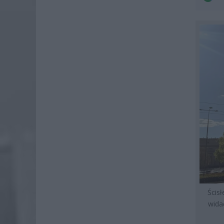
Ścis
wida