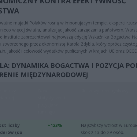
NOMICZNY KONTRA EFEKTYWNOŚĆ
STWA
watne majątki Polaków rosną w imponującym tempie, eksperci rzuca
 nieco więcej światła, analizując jakość zarządzania państwem. War
se Institute zaprezentował najnowszą edycję Wskaźnika Bogactwa 
u stworzonego przez ekonomistę Karola Zdybla, który oprócz czyst
.in. jakość i celowość wydatków publicznych w krajach UE oraz OECD
LA: DYNAMIKA BOGACTWA I POZYCJA PO
RENIE MIĘDZYNARODOWEJ
 analizy
Dane
Kluczowy trend rynkowy
darczej
statystyczne i
pozycja w
rankingu
ost liczby
+123%
Najszybszy wzrost w Europi
rderów (do
skok z 13 do 29 osób.