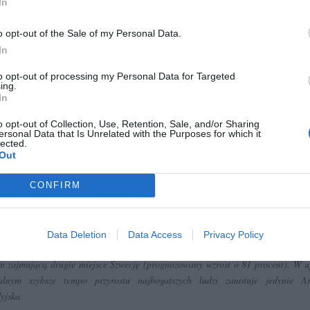
In
CZ RÓWNIEŻ:
o opt-out of the Sale of my Personal Data.
 zmieni ważny limit od marca 2027 roku. Policzyliśmy, ile mo
In
tać senior przy emeryturze 2200, 2400, 2600 i 2700 zł
to opt-out of processing my Personal Data for Targeted
erpnia 2026 13:23
ing.
In
l przecenił hit do kuchni. Air fryer tańszy aż o 150 zł, a to dop
czątek
o opt-out of Collection, Use, Retention, Sale, and/or Sharing
ersonal Data that Is Unrelated with the Purposes for which it
erpnia 2026 16:06
lected.
Out
CONFIRM
nozy Knight Frank na najbliższe lata:
Eksperci szacują, że w ciągu najbliż
iu lat (do 2031 roku) liczba dolarowych miliarderów w Polsce wzrośn
onomiczne 123 procent. Oznacza to ponad dwukrotne powiększenie tego elita
Data Deletion
Data Access
Privacy Policy
a – z obecnych 13 do aż 29 osób. Pod tym względem Polska dystansuje całą Eu
m zajmującą drugie miejsce Szwecję (prognozowany wzrost o 81 procent). W u
alnym szybsze tempo przyrostu najbogatszych ludzi zanotuje jedynie A
yjska.