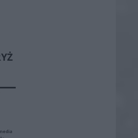
RYŻ
y
 media