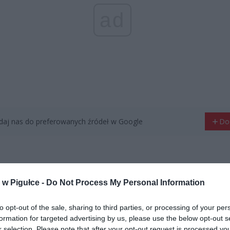
ad
aj nas do preferowanych źródeł w Google
Do
w Pigułce -
Do Not Process My Personal Information
to opt-out of the sale, sharing to third parties, or processing of your per
formation for targeted advertising by us, please use the below opt-out s
r selection. Please note that after your opt-out request is processed y