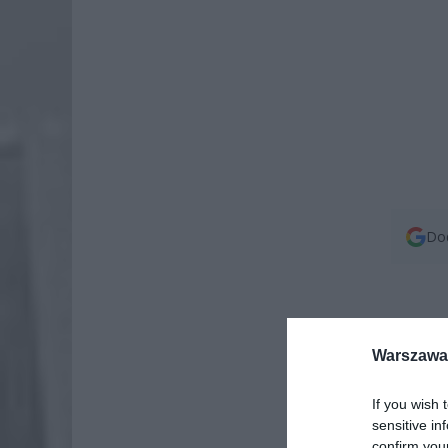
Dod
Warszawa 
If you wish 
sensitive in
confirm you