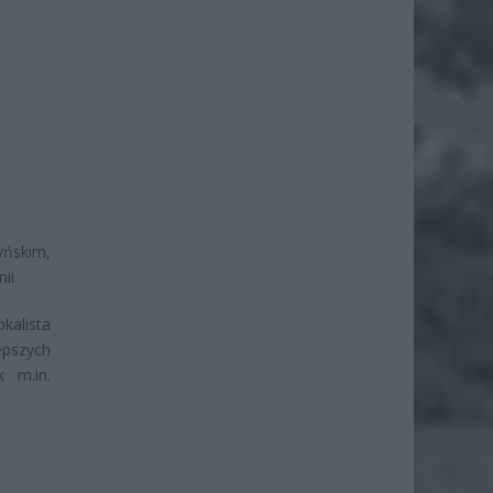
yńskim,
ii.
kalista
epszych
k m.in.