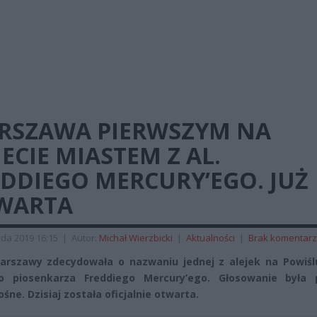
RSZAWA PIERWSZYM NA
ECIE MIASTEM Z AL.
DDIEGO MERCURY’EGO. JUŻ
WARTA
ada 2019 16:15
|
Autor:
Michał Wierzbicki
|
Aktualności
|
Brak komentar
rszawy zdecydowała o nazwaniu jednej z alejek na Powiślu
o piosenkarza Freddiego Mercury’ego. Głosowanie była 
śne. Dzisiaj została oficjalnie otwarta.