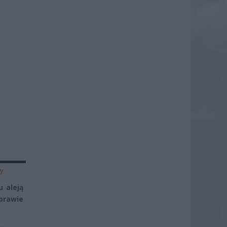
zy
 aleją
prawie