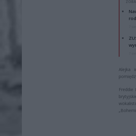
ZOBA
Naw
rod
7 si
ZUS
wyn
7 si
Alejka 
pomiędzy
Freddie 
brytyjsk
wokalis
„Bohemia