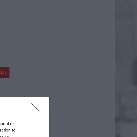
daj
sonal or
ection to
ou may