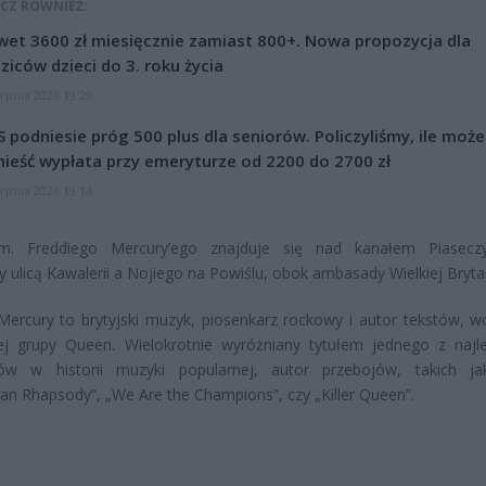
CZ RÓWNIEŻ:
et 3600 zł miesięcznie zamiast 800+. Nowa propozycja dla
ziców dzieci do 3. roku życia
erpnia 2026 19:29
 podniesie próg 500 plus dla seniorów. Policzyliśmy, ile może
ieść wypłata przy emeryturze od 2200 do 2700 zł
erpnia 2026 19:14
im. Freddiego Mercury’ego znajduje się nad kanałem Piasecz
 ulicą Kawalerii a Nojiego na Powiślu, obok ambasady Wielkiej Brytan
Mercury to brytyjski muzyk, piosenkarz rockowy i autor tekstów, wo
iej grupy Queen. Wielokrotnie wyróżniany tytułem jednego z najl
tów w historii muzyki popularnej, autor przebojów, takich ja
n Rhapsody”, „We Are the Champions”, czy „Killer Queen”.