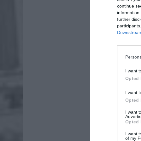
continue se
information 
further disc
participants
Downstream 
Persona
I want t
Opted 
I want t
Opted 
I want 
Advertis
Opted 
I want t
of my P