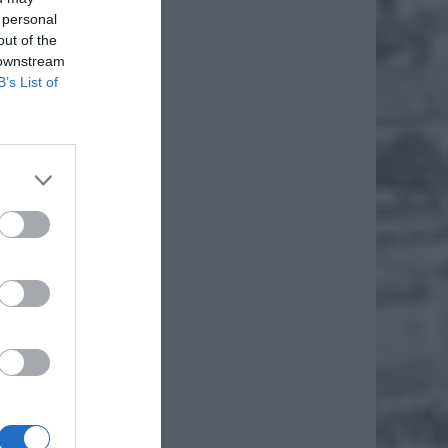
 personal
out of the
 downstream
B’s List of