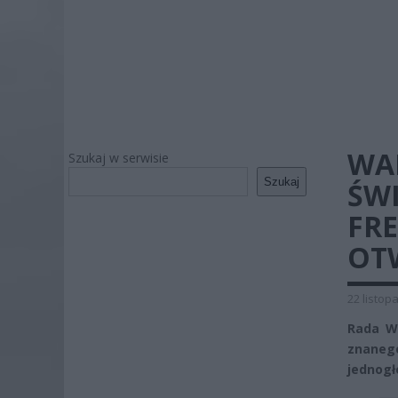
WA
Szukaj w serwisie
Szukaj
ŚWI
FRE
OT
22 listop
Rada Wa
znaneg
jednogło