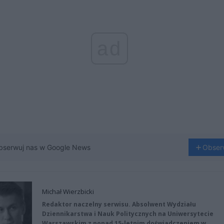
ad
bserwuj nas w Google News
Obser
Michał Wierzbicki
Redaktor naczelny serwisu. Absolwent Wydziału
Dziennikarstwa i Nauk Politycznych na Uniwersytecie
Warszawskim z ponad 15-letnim doświadczeniem w