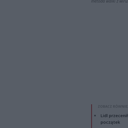
metoda walki z wir
ZOBACZ RÓWNIE
Lidl przeceni
początek