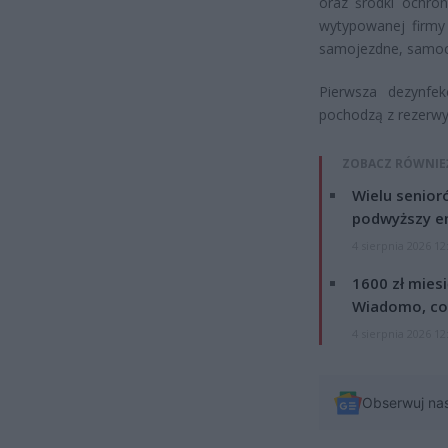
oraz środki ochro
wytypowanej firmy
samojezdne, samoc
Pierwsza dezynfek
pochodzą z rezerwy
ZOBACZ RÓWNIE
Wielu senior
podwyższy e
4 sierpnia 2026 12
1600 zł mies
Wiadomo, co
4 sierpnia 2026 12
Obserwuj na