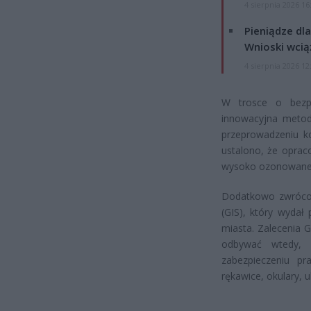
4 sierpnia 2026 16
Pieniądze dla
Wnioski wcią
4 sierpnia 2026 12
W trosce o bezp
innowacyjna meto
przeprowadzeniu kon
ustalono, że oprac
wysoko ozonowanej
Dodatkowo zwrócon
(GIS), który wydał
miasta. Zalecenia 
odbywać wtedy, 
zabezpieczeniu pr
rękawice, okulary, 