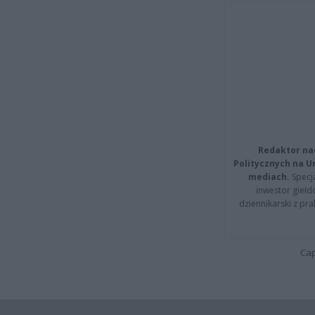
Redaktor na
Politycznych na 
mediach.
Specja
inwestor giełd
dziennikarski z pr
Cap