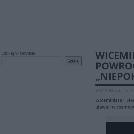
WICEMI
Szukaj w serwisie
Szukaj
POWROC
„NIEPO
9 stycznia 2021 16:14
Wiceminister Sł
ujawnił w rozmowi