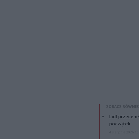
ZOBACZ RÓWNIE
Lidl przeceni
początek
4 sierpnia 2026 16