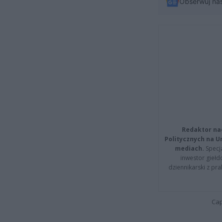
Obserwuj na
Redaktor na
Politycznych na 
mediach.
Specja
inwestor giełd
dziennikarski z pr
Cap