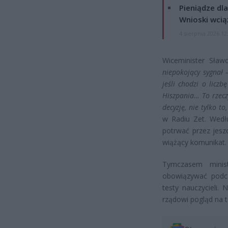
Pieniądze dla
Wnioski wcią
4 sierpnia 2026 12
Wiceminister Sław
niepokojący sygnał 
jeśli chodzi o licz
Hiszpania… To rzecz
decyzję, nie tylko to
w Radiu Zet. Wedłu
potrwać przez jesz
wiążący komunikat.
Tymczasem minist
obowiązywać podcz
testy nauczycieli.
rządowi pogląd na 