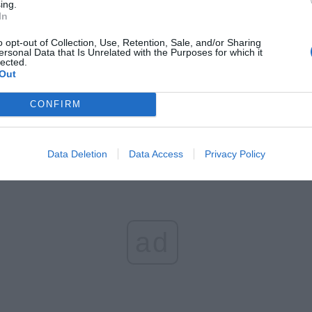
ing.
In
o opt-out of Collection, Use, Retention, Sale, and/or Sharing
ersonal Data that Is Unrelated with the Purposes for which it
lected.
Out
CONFIRM
Data Deletion
Data Access
Privacy Policy
ad