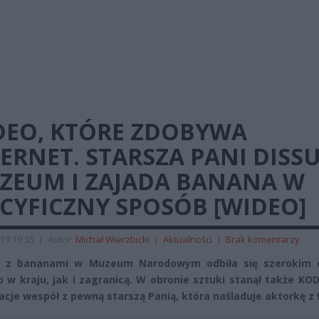
DEO, KTÓRE ZDOBYWA
ERNET. STARSZA PANI DISSU
ZEUM I ZAJADA BANANA W
CYFICZNY SPOSÓB [WIDEO]
19 19:35
|
Autor:
Michał Wierzbicki
|
Aktualności
|
Brak komentarzy
ia z bananami w Muzeum Narodowym odbiła się szerokim
 w kraju, jak i zagranicą. W obronie sztuki stanął także KOD
acje wespół z pewną starszą Panią, która naśladuje aktorkę z 