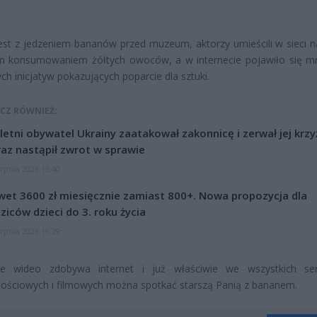
est z jedzeniem bananów przed muzeum, aktorzy umieścili w sieci n
m konsumowaniem żółtych owoców, a w internecie pojawiło się 
ch inicjatyw pokazujących poparcie dla sztuki.
CZ RÓWNIEŻ:
letni obywatel Ukrainy zaatakował zakonnicę i zerwał jej krzy
az nastąpił zwrot w sprawie
erpnia 2026 15:40
et 3600 zł miesięcznie zamiast 800+. Nowa propozycja dla
ziców dzieci do 3. roku życia
erpnia 2026 19:29
e wideo zdobywa internet i już właściwie we wszystkich ser
ościowych i filmowych można spotkać starszą Panią z bananem.