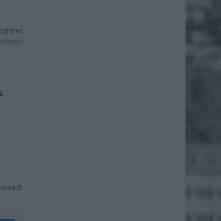
agranie
mnóstwo
ż.
wisach