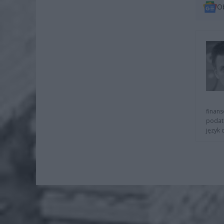
O
finans
podat
język 