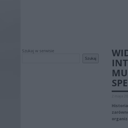
WI
Szukaj w serwisie
Szukaj
INT
MU
SPE
2 maja 20
Histor
zarówno
organiz