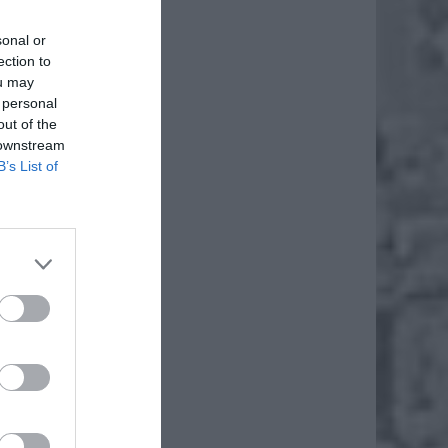
sonal or
ection to
ou may
 personal
out of the
 downstream
B’s List of
daj