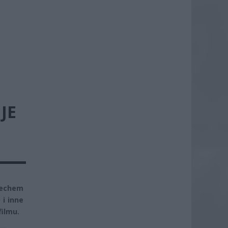
JE
 echem
 i inne
filmu.