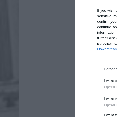
If you wish 
sensitive in
confirm you
continue se
information 
further disc
participants
Downstream 
Dod
Persona
I want t
Opted 
I want t
Opted 
I want 