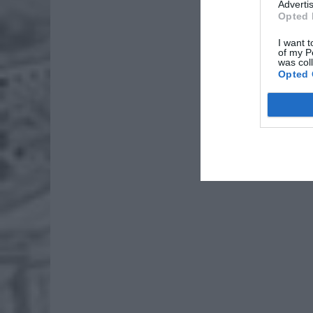
Advertis
Opted 
I want t
of my P
was col
Opted 