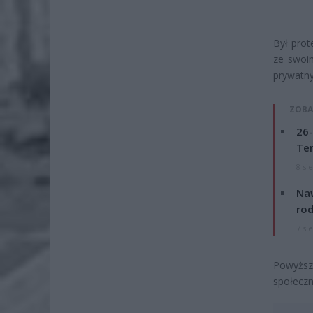
Był prot
ze swoi
prywatny
ZOBA
26-
Ter
8 si
Naw
rod
7 si
Powyższ
społeczn