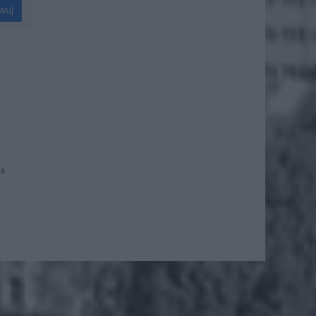
wuj
na