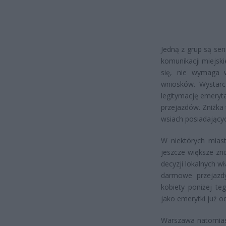
Jedną z grup są sen
komunikacji miejski
się, nie wymaga 
wniosków. Wystarcz
legitymację emeryt
przejazdów. Zniżka 
wsiach posiadającyc
W niektórych miast
jeszcze większe zni
decyzji lokalnych 
darmowe przejazdy
kobiety poniżej t
jako emerytki już o
Warszawa natomiast 