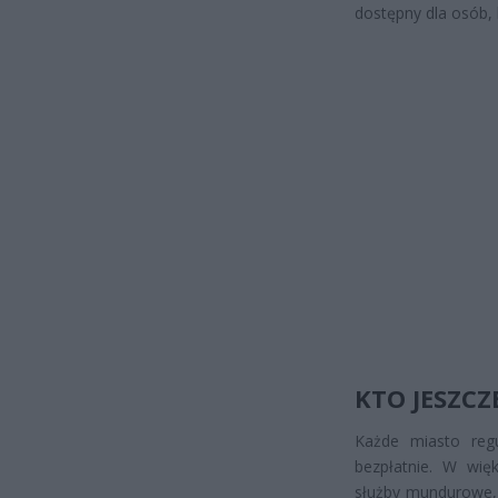
dostępny dla osób, k
KTO JESZCZ
Każde miasto regu
bezpłatnie. W wię
służby mundurowe, d