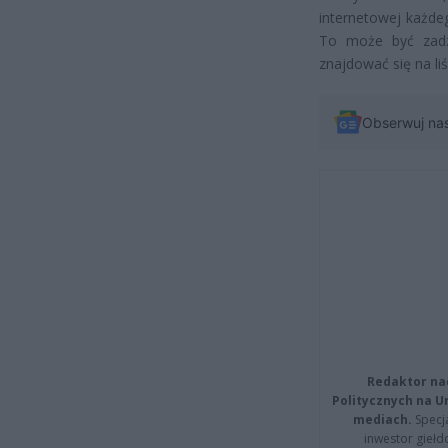
internetowej każde
To może być zadzi
znajdować się na liś
Obserwuj na
Redaktor na
Politycznych na 
mediach.
Specja
inwestor giełd