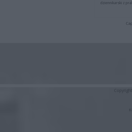
dziennikarski z pr
Cap
Copyrigh
K