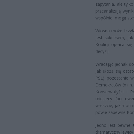
zapytania, ale tyl
przeanalizują wyni
wspólnie, mogą staw
Wiosna może liczyła
jest sukcesem, jak
Koalicji opłaca si
decyzji.
Wracając jednak do
jak ułożą się osta
PSL) pozostanie wi
Demokratów (m.in. 
Konserwatyści i R
miesięcy (po ewe
wreszcie, jak mocn
powie zapewne Konf
Jedno jest pewne. U
dramatyczny lewicy 