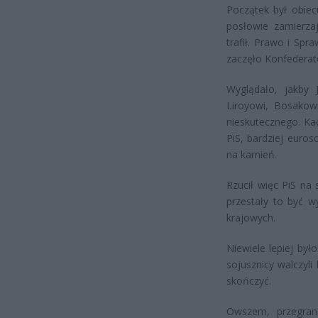
Początek był obiec
posłowie zamierza
trafił. Prawo i Sp
zaczęło Konfederatów
Wyglądało, jakby 
Liroyowi, Bosakow
nieskutecznego. Kac
PiS, bardziej eurosc
na kamień.
Rzucił więc PiS na
przestały to być w
krajowych.
Niewiele lepiej był
sojusznicy walczyli
skończyć.
Owszem, przegran