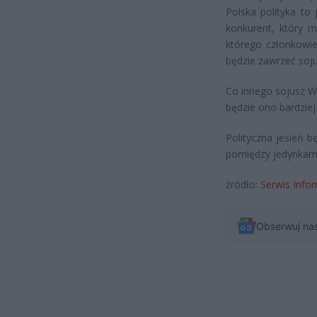
Polska polityka to 
konkurent, który 
którego członkowie
będzie zawrzeć soju
Co innego sojusz Wi
będzie ono bardziej
Polityczna jesień bę
pomiędzy jedynkami
źródło:
Serwis Infor
Obserwuj na