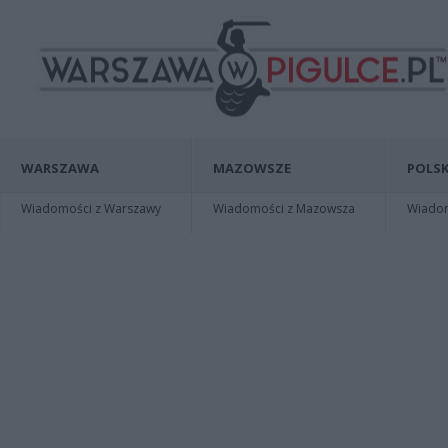
WARSZAWA
MAZOWSZE
POLSK
Wiadomości z Warszawy
Wiadomości z Mazowsza
Wiadomo