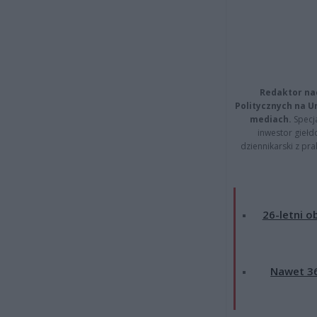
Redaktor na
Politycznych na 
mediach.
Specja
inwestor giełd
dziennikarski z pr
26-letni o
Nawet 36