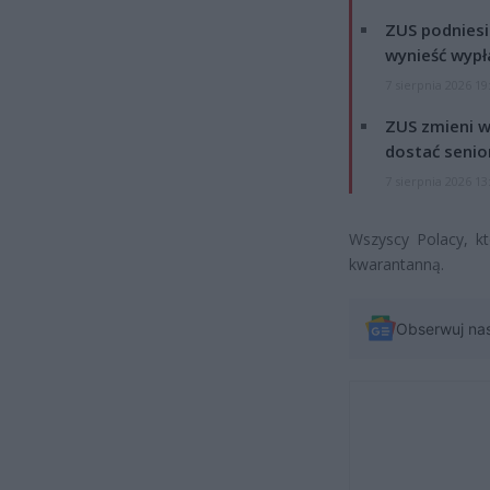
ZUS podniesie
wynieść wypł
7 sierpnia 2026 19
ZUS zmieni w
dostać senio
7 sierpnia 2026 13
Wszyscy Polacy, kt
kwarantanną.
Obserwuj na