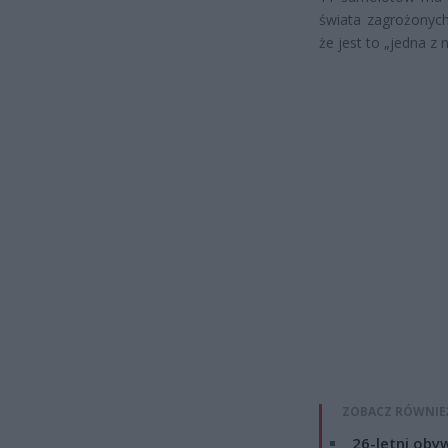
świata zagrożonych
że jest to „jedna z 
ZOBACZ RÓWNIE
26-letni obyw