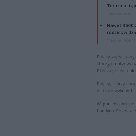
Teraz nastąp
8 sierpnia 2026 15
Nawet 3600 z
rodziców dzie
7 sierpnia 2026 19
Polacy zapłacą zry
którego realizowany
PLN za przelot dale
Polacy, którzy chcą
lot i tam wykupić bi
W poniedziałek po
Londynu. Pozostałe