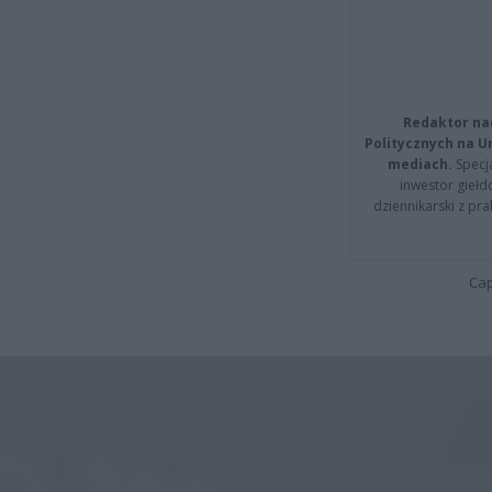
Redaktor na
Politycznych na 
mediach.
Specja
inwestor giełd
dziennikarski z pr
Cap