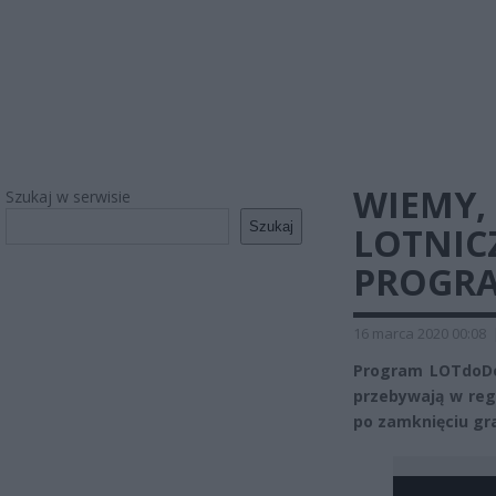
WIEMY, 
Szukaj w serwisie
Szukaj
LOTNIC
PROGR
16 marca 2020 00:08
Program LOTdoDo
przebywają w reg
po zamknięciu gra