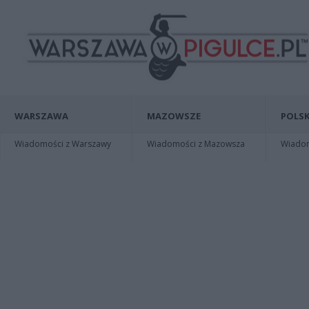
WARSZAWA
MAZOWSZE
POLSK
Wiadomości z Warszawy
Wiadomości z Mazowsza
Wiadomo