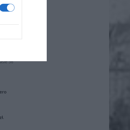
emysław
 Tomasz
erstwo
dnienie
 Służby
cy osób
izowany
asie 36
iero
ł.