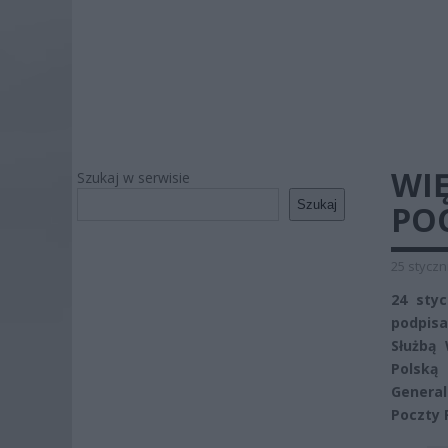
WI
Szukaj w serwisie
Szukaj
POC
25 styczn
24 styc
podpisa
Służbą 
Polską 
Genera
Poczty P