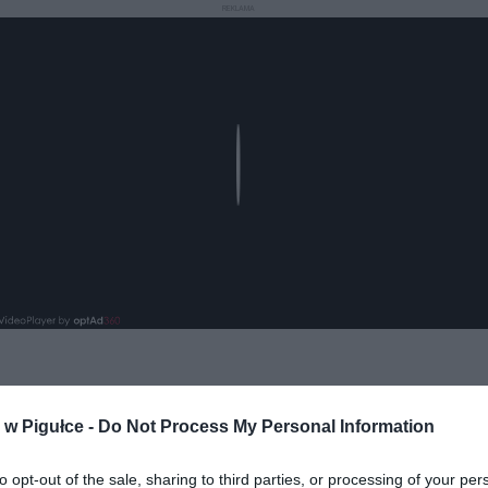
REKLAMA
Play
aj nas do preferowanych źródeł w Google
Do
w Pigułce -
Do Not Process My Personal Information
to opt-out of the sale, sharing to third parties, or processing of your per