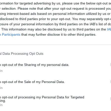
formation for targeted advertising by us, please use the below opt-out s
r selection. Please note that after your opt-out request is processed y
eing interest-based ads based on personal information utilized by us or
disclosed to third parties prior to your opt-out. You may separately opt-
losure of your personal information by third parties on the IAB’s list of
. This information may also be disclosed by us to third parties on the
IA
Participants
that may further disclose it to other third parties.
l Data Processing Opt Outs
o opt-out of the Sharing of my personal data.
In
o opt-out of the Sale of my Personal Data.
In
Fot. Pixabay
to opt-out of processing my Personal Data for Targeted
ing.
encji prasowej w trakcie której podpisano umowę uczestniczyli: Se
In
 Ministerstwie Sprawiedliwości Patryk Jaki, Dyrektor Generalny