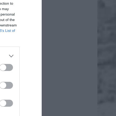
ection to
ou may
 personal
out of the
 downstream
B’s List of
kretarz
 Służby