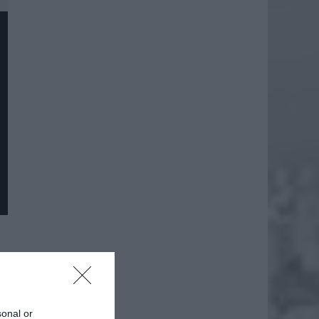
daj
sonal or