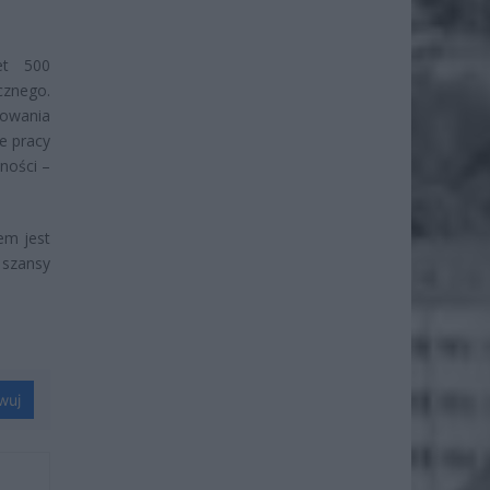
et 500
cznego.
towania
e pracy
ności –
em jest
 szansy
wuj