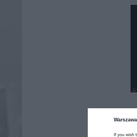
Dod
Warszawa 
If you wish 