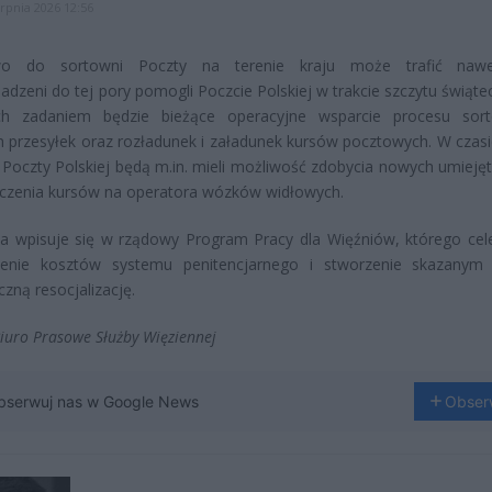
erpnia 2026 12:56
wo do sortowni Poczty na terenie kraju może trafić naw
adzeni do tej pory pomogli Poczcie Polskiej w trakcie szczytu świąte
ch zadaniem będzie bieżące operacyjne wsparcie procesu sor
h przesyłek oraz rozładunek i załadunek kursów pocztowych. W czasi
 Poczty Polskiej będą m.in. mieli możliwość zdobycia nowych umiejęt
czenia kursów na operatora wózków widłowych.
wa wpisuje się w rządowy Program Pracy dla Więźniów, którego cel
zenie kosztów systemu penitencjarnego i stworzenie skazanym
czną resocjalizację.
Biuro Prasowe Służby Więziennej
bserwuj nas w Google News
Obser