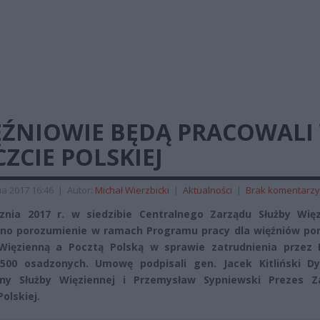
ĘŹNIOWIE BĘDĄ PRACOWALI
ZCIE POLSKIEJ
ia 2017 16:46
|
Autor:
Michał Wierzbicki
|
Aktualności
|
Brak komentarzy
znia 2017 r. w siedzibie Centralnego Zarządu Służby Więz
no porozumienie w ramach Programu pracy dla więźniów po
Więzienną a Pocztą Polską w sprawie zatrudnienia przez 
500 osadzonych. Umowę podpisali gen. Jacek Kitliński Dy
lny Służby Więziennej i Przemysław Sypniewski Prezes Z
olskiej.