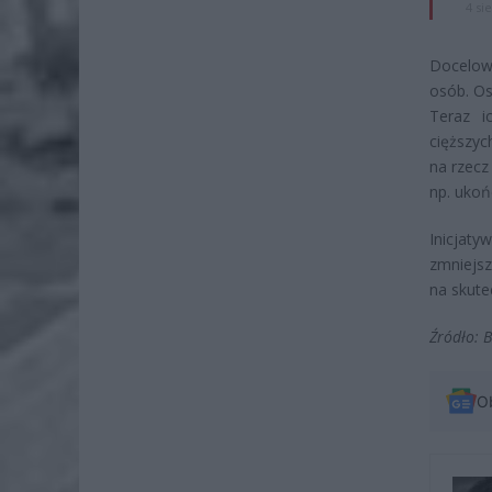
4 si
Docelo
osób. Os
Teraz i
cięższyc
na rzecz
np. ukoń
Inicjaty
zmniejs
na skute
Źródło: 
O