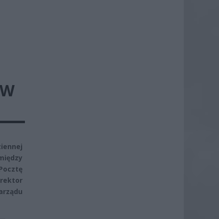
 W
iennej
między
Pocztę
rektor
arządu