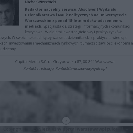
Michał Wierzbicki
Redaktor naczelny serwisu. Absolwent Wydziału
Dziennikarstwa i Nauk Politycznych na Uniwersytecie
Warszawskim z ponad 15-letnim doświadczeniem w
mediach.
Specjalista ds. strategii informacyjnych i komunikacji
kryzysowej. Wieloletni inwestor giełdowy i praktyk rynków
owych. W swoich tekstach łączy warsztat dziennikarski z praktyczną wiedzą o
kach, inwestowaniu i mechanizmach rynkowych, tłumacząc zawiłości ekonomii 
codzienny.
Capital Media S.C. ul. Grzybowska 87, 00-844 Warszawa
Kontakt z redakcją: Kontakt@warszawawpigulce.pl
Copyright © 2026
Niezależny portal warszawawpigulce.pl
∗