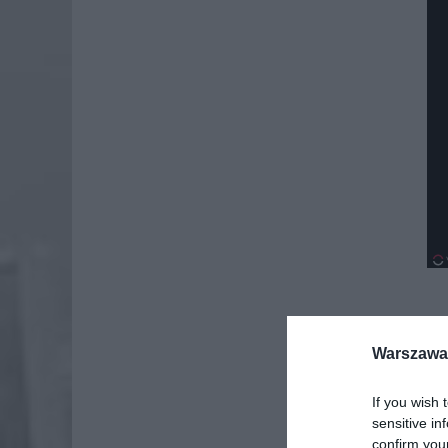
Dod
Warszawa 
If you wish 
sensitive in
confirm you