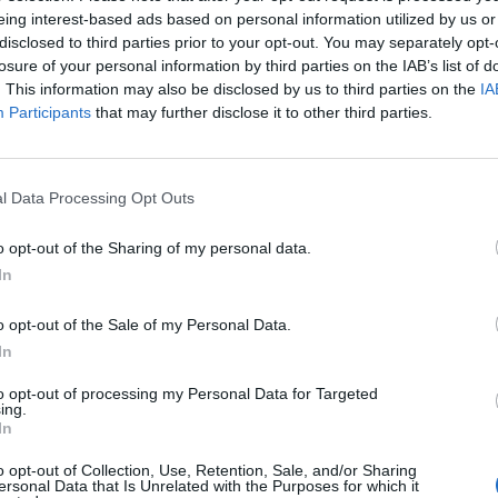
eing interest-based ads based on personal information utilized by us or
disclosed to third parties prior to your opt-out. You may separately opt-
losure of your personal information by third parties on the IAB’s list of
. This information may also be disclosed by us to third parties on the
IA
Participants
that may further disclose it to other third parties.
l Data Processing Opt Outs
o opt-out of the Sharing of my personal data.
In
o opt-out of the Sale of my Personal Data.
In
Fot. Shutterstock
to opt-out of processing my Personal Data for Targeted
ing.
 polityk kilka miesięcy temu poddał się operacji wszczepienia endopr
In
Po zabiegu pojawiły się problemy z nogami. Za namową neurologa,
owski poddał się badaniu na polineuropatię. Okazało się, że cierp
o opt-out of Collection, Use, Retention, Sale, and/or Sharing
ersonal Data that Is Unrelated with the Purposes for which it