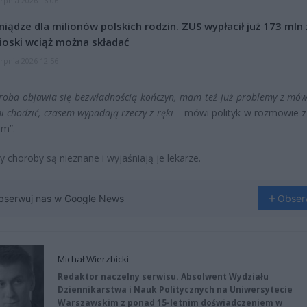
erpnia 2026 16:06
niądze dla milionów polskich rodzin. ZUS wypłacił już 173 mln z
oski wciąż można składać
erpnia 2026 12:56
roba objawia się bezwładnością kończyn, mam też już problemy z mów
i chodzić, czasem wypadają rzeczy z ręki
– mówi polityk w rozmowie z
em”.
y choroby są nieznane i wyjaśniają je lekarze.
bserwuj nas w Google News
Obser
Michał Wierzbicki
Redaktor naczelny serwisu. Absolwent Wydziału
Dziennikarstwa i Nauk Politycznych na Uniwersytecie
Warszawskim z ponad 15-letnim doświadczeniem w