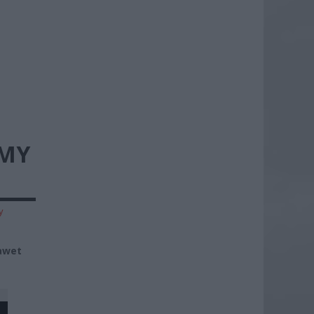
EMY
y
nawet