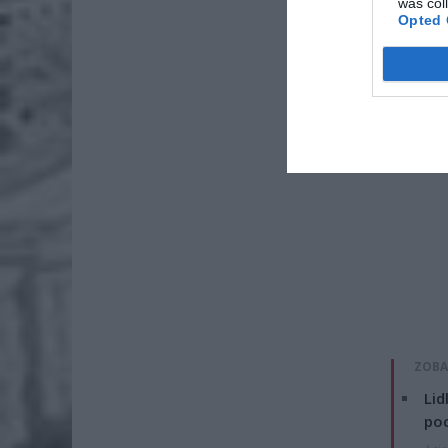
was col
Opted 
ZOBA
Lid
po