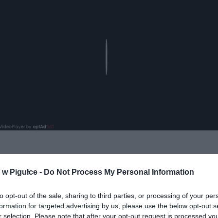
Play
aj nas do preferowanych źródeł w Google
Do
w Pigułce -
Do Not Process My Personal Information
to opt-out of the sale, sharing to third parties, or processing of your per
formation for targeted advertising by us, please use the below opt-out s
r selection. Please note that after your opt-out request is processed y