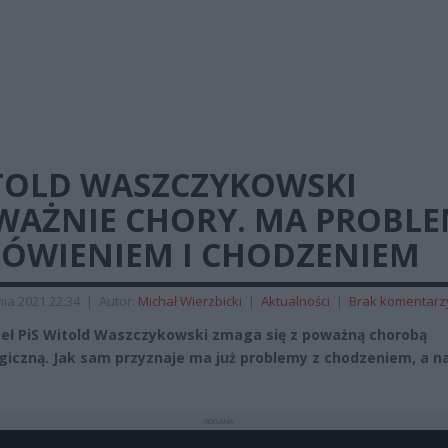
TOLD WASZCZYKOWSKI
WAŻNIE CHORY. MA PROBL
MÓWIENIEM I CHODZENIEM
ia 2021 22:34
|
Autor:
Michał Wierzbicki
|
Aktualności
|
Brak komentarz
eł PiS Witold Waszczykowski zmaga się z poważną chorobą
giczną. Jak sam przyznaje ma już problemy z chodzeniem, a 
REKLAMA