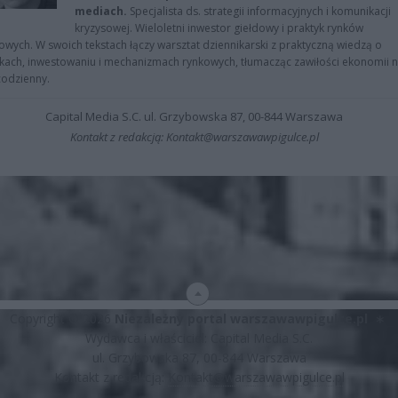
mediach.
Specjalista ds. strategii informacyjnych i komunikacji
kryzysowej. Wieloletni inwestor giełdowy i praktyk rynków
owych. W swoich tekstach łączy warsztat dziennikarski z praktyczną wiedzą o
kach, inwestowaniu i mechanizmach rynkowych, tłumacząc zawiłości ekonomii 
codzienny.
Capital Media S.C. ul. Grzybowska 87, 00-844 Warszawa
Kontakt z redakcją: Kontakt@warszawawpigulce.pl
Copyright © 2026
Niezależny portal warszawawpigulce.pl
∗
Wydawca i właściciel: Capital Media S.C.
ul. Grzybowska 87, 00-844 Warszawa
Kontakt z redakcją:
Kontakt@warszawawpigulce.pl