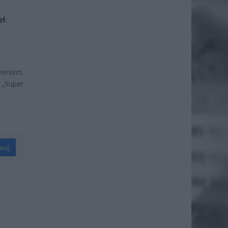
ł.
ieniem,
 „Super
wuj