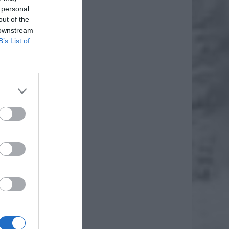
 personal
out of the
 downstream
B’s List of
otezy w
 Witold
i na tę