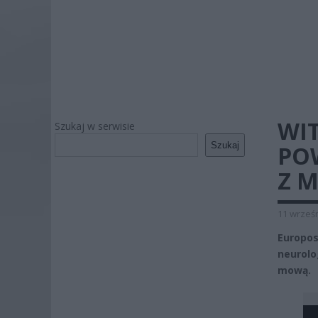
WI
Szukaj w serwisie
Szukaj
PO
Z 
11 wrześn
Europos
neurolo
mową.