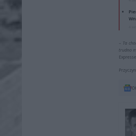
4 si
Pie
Wni
4 si
–
Ta cho
trudno m
Express
Przyczyn
O