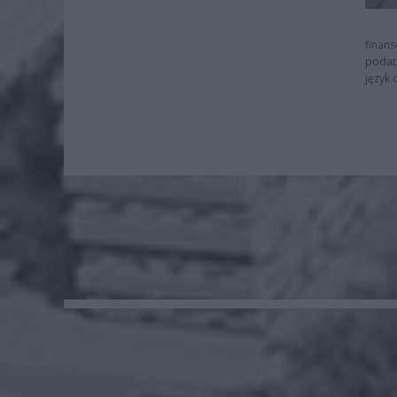
finans
podat
język 