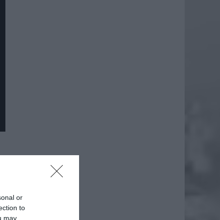
daj
sonal or
ection to
ou may