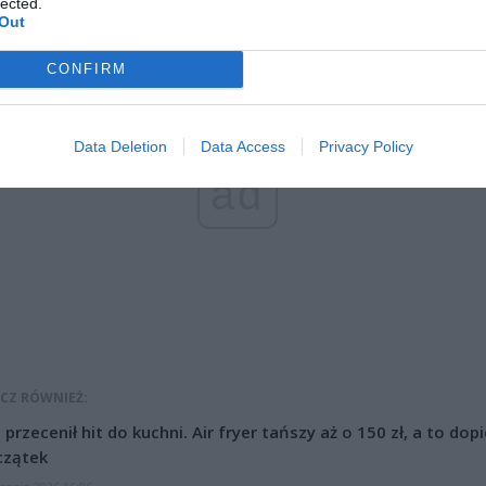
lected.
Out
CONFIRM
Data Deletion
Data Access
Privacy Policy
ad
CZ RÓWNIEŻ:
l przecenił hit do kuchni. Air fryer tańszy aż o 150 zł, a to dop
czątek