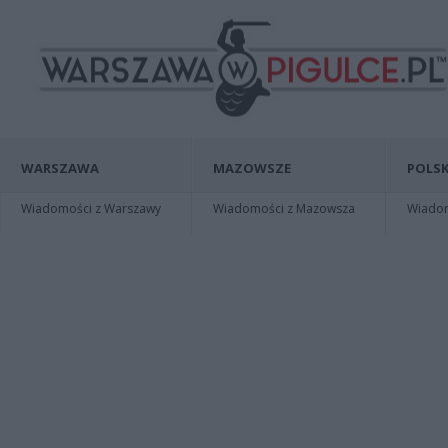
WARSZAWA
MAZOWSZE
POLSK
Wiadomości z Warszawy
Wiadomości z Mazowsza
Wiadomo