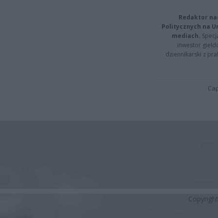
Redaktor na
Politycznych na 
mediach.
Specja
inwestor giełd
dziennikarski z pr
Cap
Copyrigh