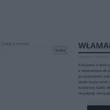
WŁAMAŁ
Szukaj w serwisie
Szukaj
15 czerwca 2016 02:3
Policjanci z Woli
z włamaniem do p
po pokonaniu zabe
latek może mieć 
kradzieży kabli. 
recydywy. Decyzją