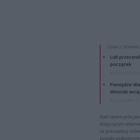
ZOBACZ RÓWNIE
Lidl przeceni
początek
4 sierpnia 2026 16
Pieniądze dla
Wnioski wcią
4 sierpnia 2026 12
Nad ranem policjanc
dotyczącym włamania
że pracownicy ochr
zostały uszkodzone 