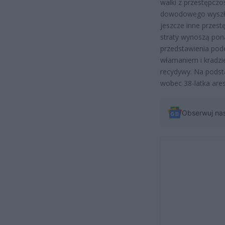
walki z przestępczo
dowodowego wyszło
jeszcze inne przest
straty wynoszą pon
przedstawienia pod
włamaniem i kradzi
recydywy. Na podst
wobec 38-latka ares
Obserwuj na