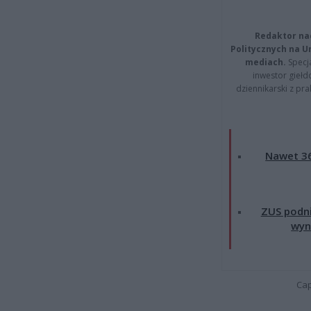
Redaktor na
Politycznych na 
mediach.
Specja
inwestor giełd
dziennikarski z pr
Nawet 36
ZUS podni
wyn
Cap