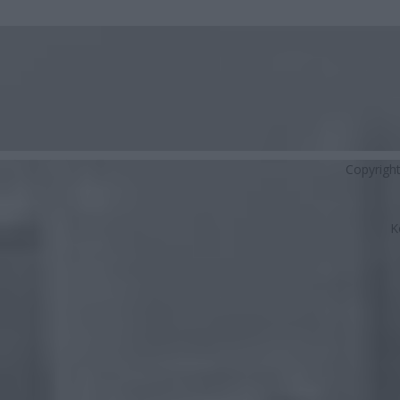
Copyrigh
K