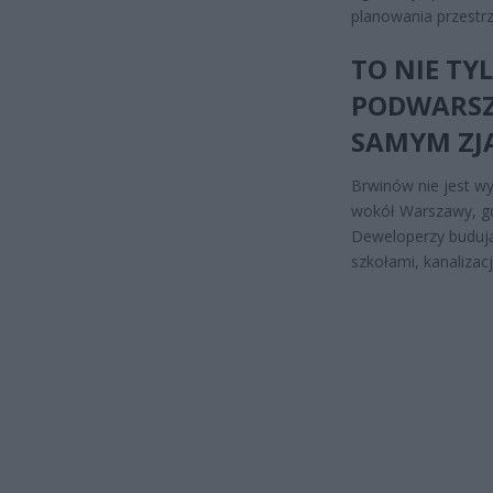
planowania przestrze
TO NIE T
PODWARSZ
SAMYM ZJ
Brwinów nie jest wy
wokół Warszawy, gd
Deweloperzy budują
szkołami, kanalizac