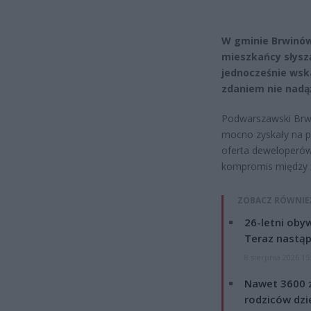
W gminie Brwinów
mieszkańcy słysz
jednocześnie wska
zdaniem nie nadą
Podwarszawski Brwin
mocno zyskały na po
oferta deweloperów
kompromis między ż
ZOBACZ RÓWNIE
26-letni obyw
Teraz nastąp
8 sierpnia 2026 15
Nawet 3600 z
rodziców dzie