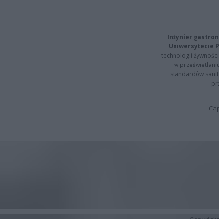
Inżynier gastron
Uniwersytecie P
technologii żywności 
w prześwietlani
standardów sanita
pr
Cap