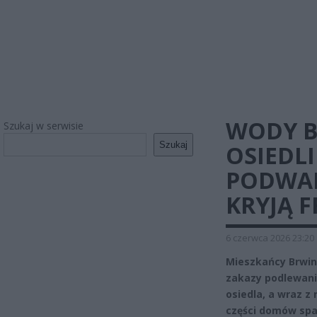
WODY B
Szukaj w serwisie
Szukaj
OSIEDL
PODWAR
KRYJĄ F
6 czerwca 2026 23:20
Mieszkańcy Brwino
zakazy podlewan
osiedla, a wraz z
części domów spa