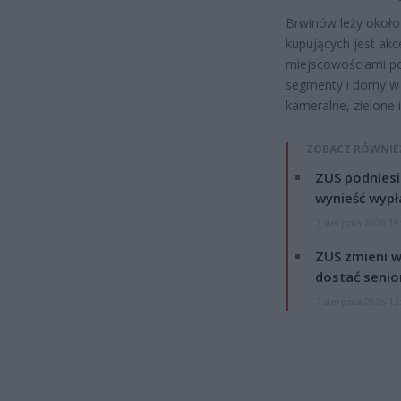
Brwinów leży około
kupujących jest akc
miejscowościami po
segmenty i domy w 
kameralne, zielone
ZOBACZ RÓWNIE
ZUS podniesie
wynieść wypł
7 sierpnia 2026 19
ZUS zmieni w
dostać senio
7 sierpnia 2026 13