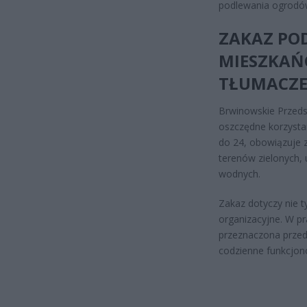
podlewania ogrodów
ZAKAZ PO
MIESZKAŃ
TŁUMACZ
Brwinowskie Przeds
oszczędne korzysta
do 24, obowiązuje 
terenów zielonych, 
wodnych.
Zakaz dotyczy nie t
organizacyjne. W pr
przeznaczona przede
codzienne funkcjo