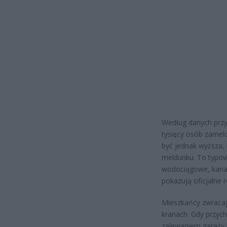
Według danych przy
tysięcy osób zamel
być jednak wyższa,
meldunku. To typow
wodociągowe, kanali
pokazują oficjalne r
Mieszkańcy zwracaj
kranach. Gdy przych
zalewaniem garaży i