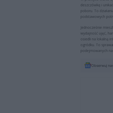
deszczówkę i unika
poboru. To działan
podstawowych potr
Jednocześnie miesz
wydajność ujęć, ha
osiedli na lokalną 
ogródku. To sprawa 
podejmowanych na 
Obserwuj na