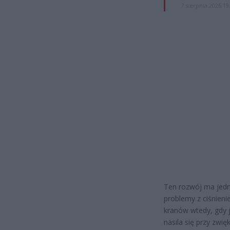
7 sierpnia 2026 19
Ten rozwój ma jedna
problemy z ciśnieni
kranów wtedy, gdy j
nasila się przy zwi