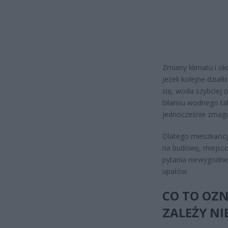
Zmiany klimatu i ok
Jeżeli kolejne dzia
się, woda szybciej o
bilansu wodnego ta
jednocześnie zmaga
Dlatego mieszkańcy 
na budowę, miejsco
pytania niewygodne,
upałów.
CO TO OZN
ZALEŻY NI