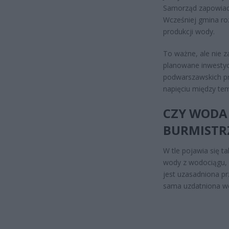
Samorząd zapowiada
Wcześniej gmina roz
produkcji wody.
To ważne, ale nie z
planowane inwestyc
podwarszawskich pro
napięciu między tem
CZY WODA 
BURMISTRZ
W tle pojawia się t
wody z wodociągu, c
jest uzasadniona pr
sama uzdatniona wo