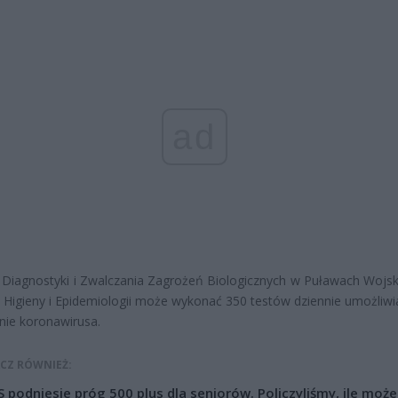
ad
 Diagnostyki i Zwalczania Zagrożeń Biologicznych w Puławach Woj
u Higieny i Epidemiologii może wykonać 350 testów dziennie umożliwi
ie koronawirusa.
CZ RÓWNIEŻ:
 podniesie próg 500 plus dla seniorów. Policzyliśmy, ile może