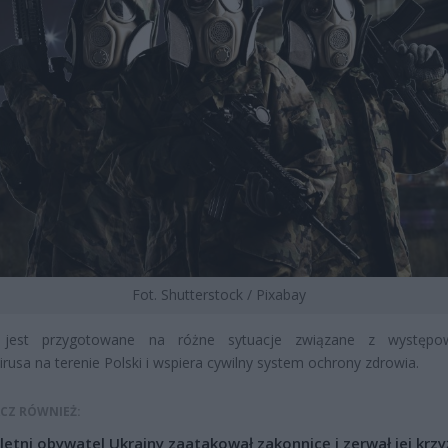
Fot. Shutterstock / Pixabay
 jest przygotowane na różne sytuacje związane z występo
rusa na terenie Polski i wspiera cywilny system ochrony zdrowia.
CZ RÓWNIEŻ:
letni obywatel Ukrainy zaatakował zakonnicę i zerwał jej krzy