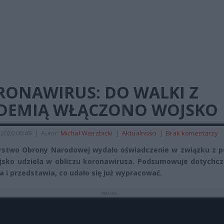
RONAWIRUS: DO WALKI Z
IDEMIĄ WŁĄCZONO WOJSKO
2020 00:49
|
Autor:
Michał Wierzbicki
|
Aktualności
|
Brak komentarzy
rstwo Obrony Narodowej wydało oświadczenie w związku z 
jsko udziela w obliczu koronawirusa. Podsumowuje dotychc
ia i przedstawia, co udało się już wypracować.
REKLAMA