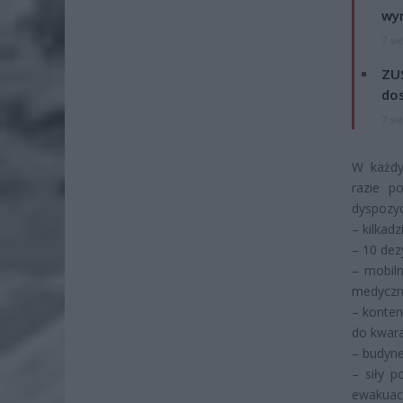
wyn
7 si
ZUS
dos
7 si
W każdy
razie p
dyspozyc
– kilkad
– 10 de
– mobiln
medyczn
– konte
do kwara
– budyn
– siły 
ewakuac