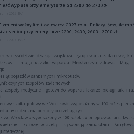
ieść wypłata przy emeryturze od 2200 do 2700 zł
erpnia 2026 19:14
 zmieni ważny limit od marca 2027 roku. Policzyliśmy, ile mo
tać senior przy emeryturze 2200, 2400, 2600 i 2700 zł
erpnia 2026 13:23
m województwie działają wojskowe zgrupowania zadaniowe, kt
otrzeby – mogą udzielić wsparcia Ministerstwu Zdrowia. Mają
ji:
ziesiąt pojazdów sanitarnych i mikrobusów
zynfekcyjnych zespołów zadaniowych
e zespoły medyczne i gotowi do wsparcia lekarze, pielęgniarki i ra
i
nerowy szpital polowy we Wrocławiu wyposażony w 100 łóżek przez
ntanny i udzielania pomocy potrzebującym
ek we Wrocławiu wyposażony w 200 łóżek do przeprowadzania kwar
powietrzne – w razie potrzeby – dysponują samolotami i śmigłow
ji medycznej