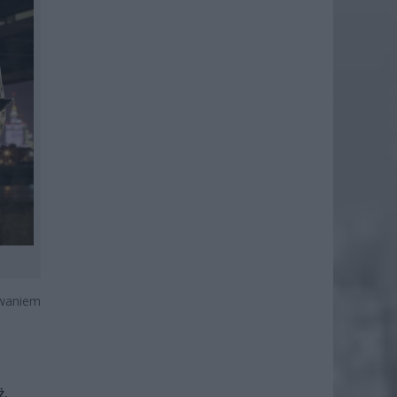
waniem
ż.