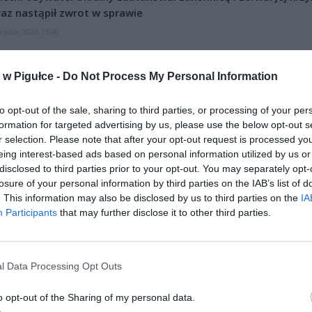
az nastąpił zwrot w sprawie
erpnia 2026 15:40
et 3600 zł miesięcznie zamiast 800+. Nowa propozycja dla
ziców dzieci do 3. roku życia
w Pigułce -
Do Not Process My Personal Information
erpnia 2026 19:29
to opt-out of the sale, sharing to third parties, or processing of your per
formation for targeted advertising by us, please use the below opt-out s
r selection. Please note that after your opt-out request is processed y
eing interest-based ads based on personal information utilized by us or
disclosed to third parties prior to your opt-out. You may separately opt-
losure of your personal information by third parties on the IAB’s list of
. This information may also be disclosed by us to third parties on the
IA
Participants
that may further disclose it to other third parties.
ad
l Data Processing Opt Outs
o opt-out of the Sharing of my personal data.