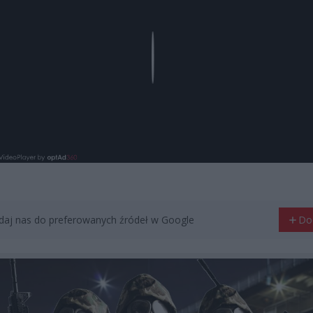
Play
aj nas do preferowanych źródeł w Google
Do