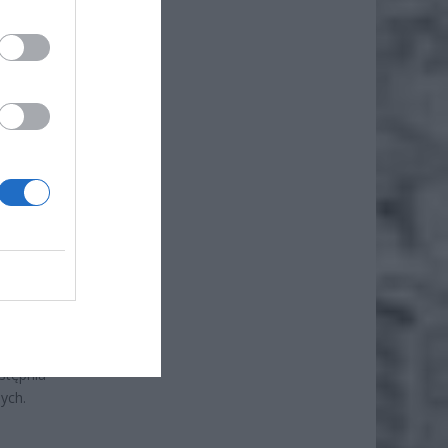
ymalnie
terstwa
ództwa
ziałają
wadzimy
a wśród
edycyny
skowym
stępnia
ych.