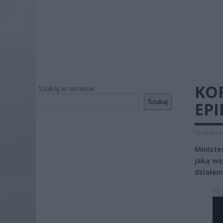
KO
Szukaj w serwisie
Szukaj
EP
12 marca 
Ministe
jaką wo
działan