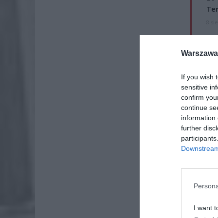
Ter
8 si
Naw
rod
Warszawa 
7 si
If you wish 
sensitive in
confirm you
continue se
information 
further disc
participants
Downstream 
Persona
I want t