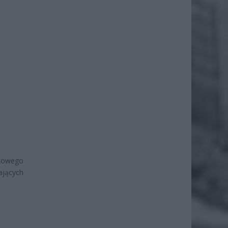
skowego
ających