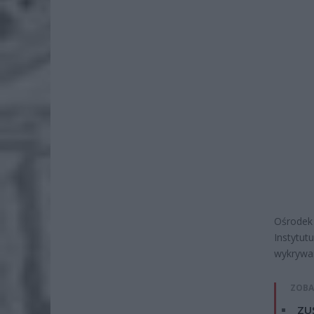
Ośrodek
Instytut
wykrywan
ZOBA
ZUS