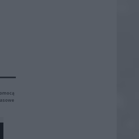
pomocą
zasowe