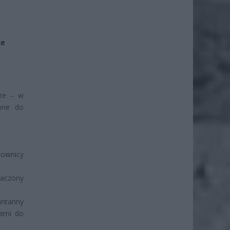
że
óre – w
 one do
townicy
naczony
antanny
cami do