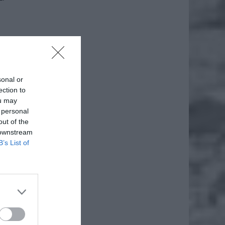
sonal or
ection to
ou may
 personal
out of the
 downstream
B’s List of