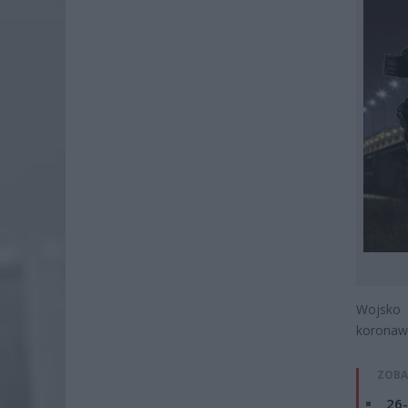
Wojsko
koronawi
ZOBA
26-