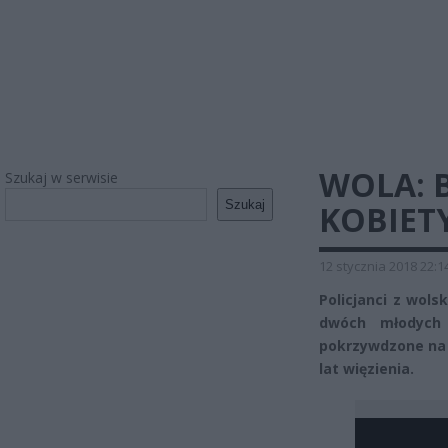
WOLA: 
Szukaj w serwisie
Szukaj
KOBIET
12 stycznia 2018 22:1
Policjanci z wol
dwóch młodych 
pokrzywdzone na u
lat więzienia.