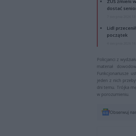
ZUS zmieni w
dostać senio
7 sierpnia 2026 13
Lidl przeceni
początek
4 sierpnia 2026 16
Policjanci z wydzia
materiał dowodow
Funkcjonariusze us
jeden z nich przeby
dni temu. Trójka mę
w porozumieniu.
Obserwuj na