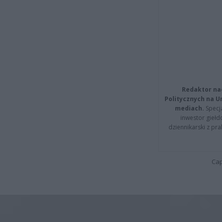
Redaktor na
Politycznych na 
mediach.
Specja
inwestor giełd
dziennikarski z pr
Cap