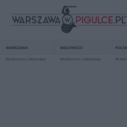
WARSZAWA
MAZOWSZE
POLSK
Wiadomości z Warszawy
Wiadomości z Mazowsza
Wiadomo