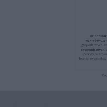
Dziennikar
wykładowczyn
gospodarczych i t
ekonomicznych
.
precyzyjne artyku
branży, swoje tekst
Cap