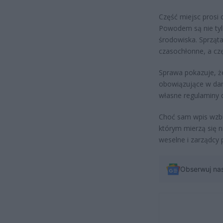
Część miejsc prosi
Powodem są nie tyl
środowiska. Sprzą
czasochłonne, a czę
Sprawa pokazuje, że
obowiązujące w dan
własne regulaminy 
Choć sam wpis wzbu
którym mierzą się ni
weselne i zarządcy p
Obserwuj na