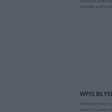
Duchowni podkreśli
porządku wokół świ
WPIS BŁYS
Publikacja bardzo 
postem pojawiły się