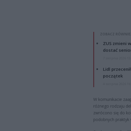
ZOBACZ RÓWNIE
ZUS zmieni w
dostać senio
7 sierpnia 2026 13
Lidl przeceni
początek
4 sierpnia 2026 16
W komunikacie zaa
różnego rodzaju dek
zwrócono się do kol
podobnych praktyk w