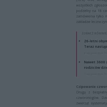
wszystkich zgłoszo
podzielny na 18 cz
zamówienia tylko 
zakładzie leczniczym
ZOBACZ RÓWNIE
26-letni obyw
Teraz nastąp
8 sierpnia 2026 15
Nawet 3600 z
rodziców dzie
7 sierpnia 2026 19
Czipowanie czwo
Drugą z bezpłatny
czworonogów. Dzi
zwierząt systematy