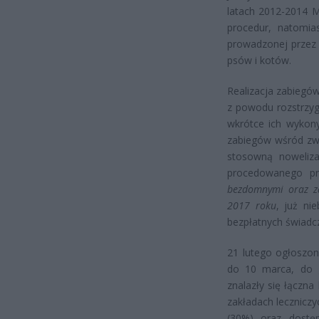
latach 2012-2014 
procedur, natomi
prowadzonej przez s
psów i kotów.
Realizacja zabiegów
z powodu rozstrzyg
wkrótce ich wykony
zabiegów wśród zwie
stosowną noweliza
procedowanego p
bezdomnymi oraz za
2017 roku
, już ni
bezpłatnych świadc
21 lutego ogłoszon
do 10 marca, do g
znalazły się łączna
zakładach lecznicz
(30%) oraz dostęp