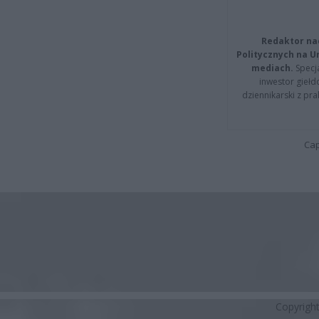
Redaktor na
Politycznych na 
mediach.
Specja
inwestor giełd
dziennikarski z pr
Cap
Copyrigh