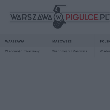
WARSZAWA
MAZOWSZE
POLSK
Wiadomości z Warszawy
Wiadomości z Mazowsza
Wiadomo