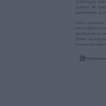
Bezdomnych Zwierz
poddano 88 tysię
wprowadzane są do
Usługi czipowania,
dnia podpisania um
Niezwłocznie po ic
stronie bip.warsz
zostanie lista wyk
Obserwuj na