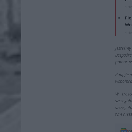
4 si
Pie
Wni
4 si
Jesteśmy
Bezpośr
pomoc ps
Podjęliś
współpra
W trosc
szczegó
szczegól
tym nies
O