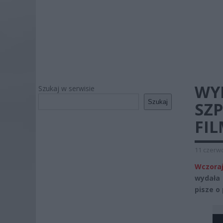
WY
Szukaj w serwisie
Szukaj
SZ
FI
11 czerwc
Wczoraj
wydała 
pisze o