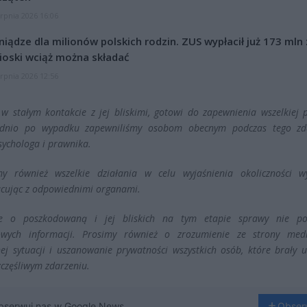
erpnia 2026 16:06
niądze dla milionów polskich rodzin. ZUS wypłacił już 173 mln z
oski wciąż można składać
erpnia 2026 12:56
 w stałym kontakcie z jej bliskimi, gotowi do zapewnienia wszelkiej 
ednio po wypadku zapewniliśmy osobom obecnym podczas tego zd
ychologa i prawnika.
my również wszelkie działania w celu wyjaśnienia okoliczności w
cując z odpowiednimi organami.
e o poszkodowaną i jej bliskich na tym etapie sprawy nie p
łowych informacji. Prosimy również o zrozumienie ze strony med
nej sytuacji i uszanowanie prywatności wszystkich osób, które brały 
zczęśliwym zdarzeniu.
bserwuj nas w Google News
Obser