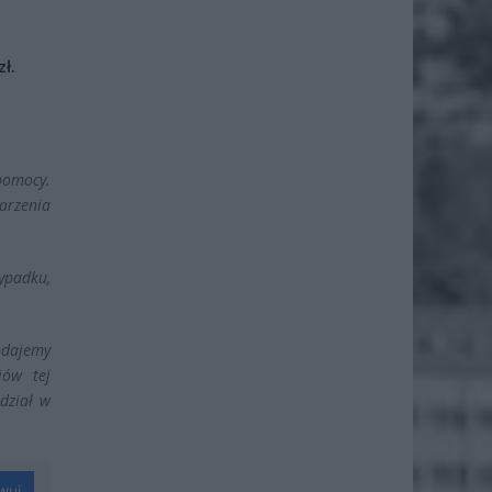
ł.
pomocy.
arzenia
ypadku,
odajemy
iów tej
udział w
wuj