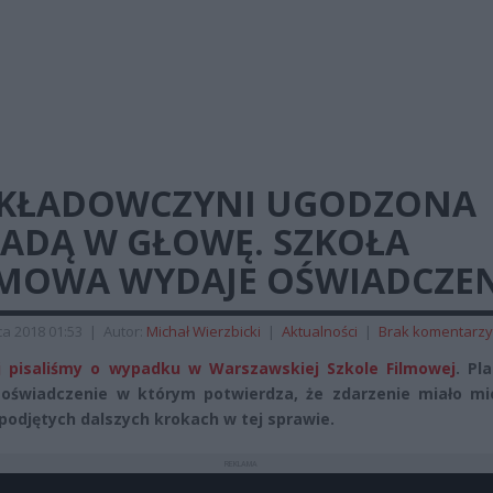
KŁADOWCZYNI UGODZONA
PADĄ W GŁOWĘ. SZKOŁA
LMOWA WYDAJE OŚWIADCZEN
a 2018 01:53
|
Autor:
Michał Wierzbicki
|
Aktualności
|
Brak komentarzy
 pisaliśmy o wypadku w Warszawskiej Szkole Filmowej
. Pl
oświadczenie w którym potwierdza, że zdarzenie miało mie
 podjętych dalszych krokach w tej sprawie.
REKLAMA