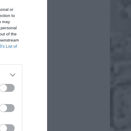
sonal or
ection to
ou may
 personal
out of the
 downstream
B’s List of
j w dniu
rdeczna