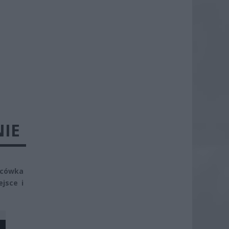
IE
acówka
jsce i