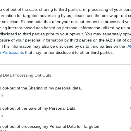
to opt-out of the sale, sharing to third parties, or processing of your per
formation for targeted advertising by us, please use the below opt-out s
r selection. Please note that after your opt-out request is processed y
eing interest-based ads based on personal information utilized by us or
disclosed to third parties prior to your opt-out. You may separately opt-
losure of your personal information by third parties on the IAB’s list of
. This information may also be disclosed by us to third parties on the
IA
Participants
that may further disclose it to other third parties.
l Data Processing Opt Outs
o opt-out of the Sharing of my personal data.
In
o opt-out of the Sale of my Personal Data.
Fot. Łukasz / Warszawa w Pigułce
In
ością informujemy, że na terenie kampusu Warszawskiej Szkoły Filmowe
to opt-out of processing my Personal Data for Targeted
a doszło do nieszczęśliwego wypadku, w którym została ranna nasza se
ing.