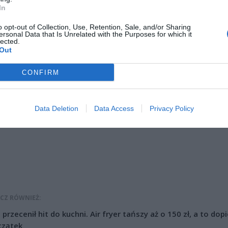
In
a a zarazem wykładowczyni szkoły. Przebywa ona obecnie w szpitalu.
o opt-out of Collection, Use, Retention, Sale, and/or Sharing
ersonal Data that Is Unrelated with the Purposes for which it
lected.
Out
CONFIRM
ad
Data Deletion
Data Access
Privacy Policy
CZ RÓWNIEŻ:
l przecenił hit do kuchni. Air fryer tańszy aż o 150 zł, a to dop
czątek