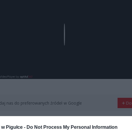
Play
aj nas do preferowanych źródeł w Google
Do
w Pigułce -
Do Not Process My Personal Information