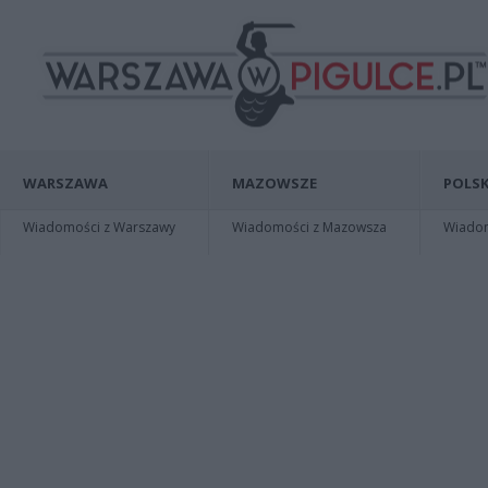
WARSZAWA
MAZOWSZE
POLSK
Wiadomości z Warszawy
Wiadomości z Mazowsza
Wiadomo