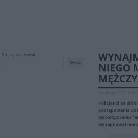
WYNAJM
Szukaj w serwisie
Szukaj
NIEGO 
MĘŻCZY
18 lutego 2017 12:28
Policjanci ze śr
postępowanie dot
wykorzystaniu fa
wynajmował niena