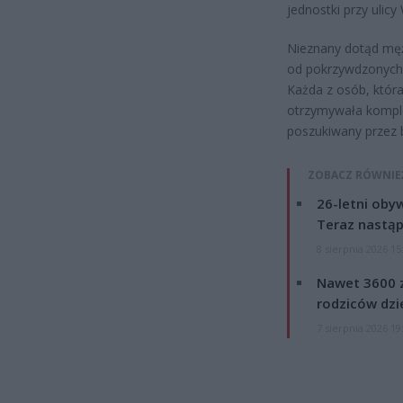
jednostki przy ulicy 
Nieznany dotąd mę
od pokrzywdzonych 
Każda z osób, któr
otrzymywała komple
poszukiwany przez b
ZOBACZ RÓWNIE
26-letni obyw
Teraz nastąp
8 sierpnia 2026 15
Nawet 3600 z
rodziców dzie
7 sierpnia 2026 19