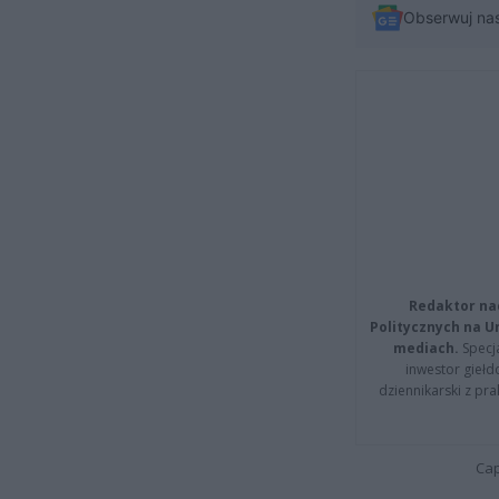
Obserwuj na
Redaktor na
Politycznych na 
mediach.
Specja
inwestor giełd
dziennikarski z pr
Cap