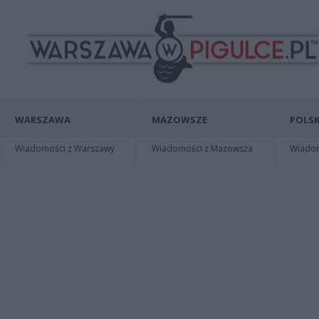
WARSZAWA
MAZOWSZE
POLSK
Wiadomości z Warszawy
Wiadomości z Mazowsza
Wiadomo