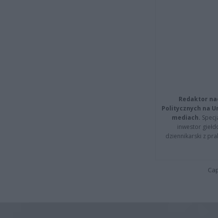
Redaktor na
Politycznych na 
mediach.
Specja
inwestor giełd
dziennikarski z pr
Cap