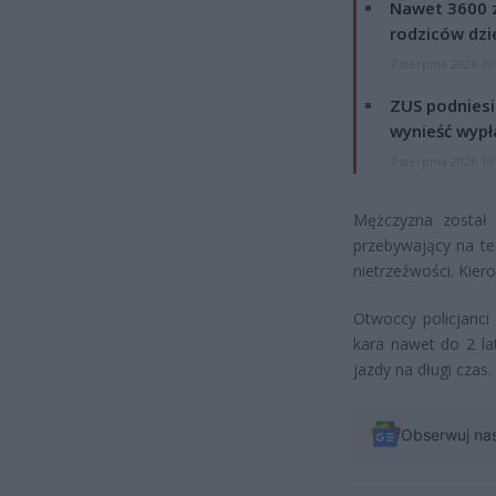
Nawet 3600 z
rodziców dzie
7 sierpnia 2026 19
ZUS podniesie
wynieść wypł
7 sierpnia 2026 19
Mężczyzna został z
przebywający na te
nietrzeźwości. Kier
Otwoccy policjanci
kara nawet do 2 la
jazdy na długi czas.
Obserwuj na