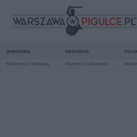
WARSZAWA
MAZOWSZE
POLSK
Wiadomości z Warszawy
Wiadomości z Mazowsza
Wiadomo