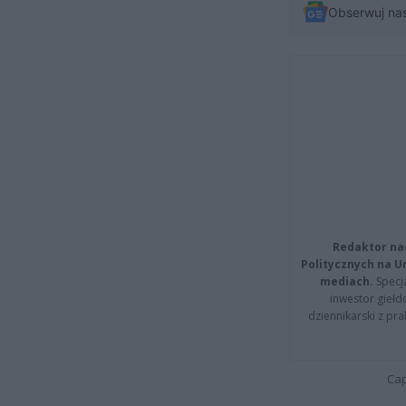
Obserwuj na
Redaktor na
Politycznych na 
mediach.
Specja
inwestor giełd
dziennikarski z pr
Cap