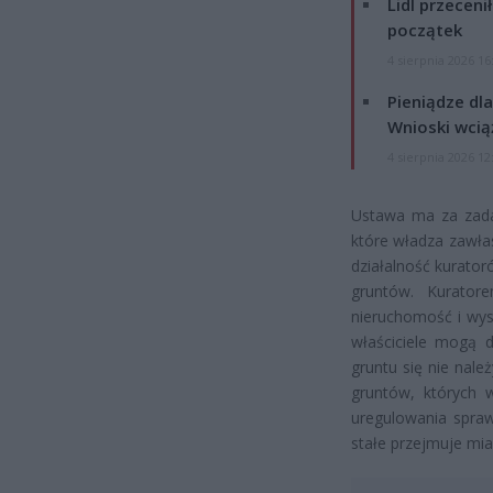
Lidl przeceni
początek
4 sierpnia 2026 16
Pieniądze dla
Wnioski wcią
4 sierpnia 2026 12
Ustawa ma za zada
które władza zawła
działalność kurato
gruntów. Kurato
nieruchomość i wys
właściciele mogą d
gruntu się nie nale
gruntów, których w
uregulowania spraw
stałe przejmuje mia