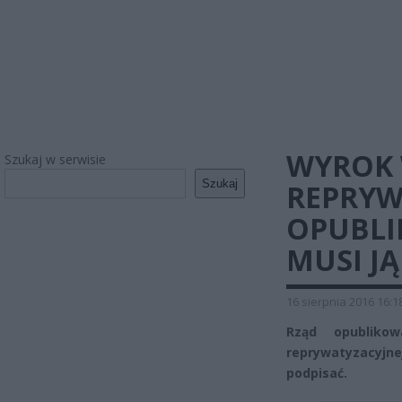
WYROK 
Szukaj w serwisie
Szukaj
REPRYW
OPUBLI
MUSI J
16 sierpnia 2016 16:1
Rząd opubliko
reprywatyzacyjn
podpisać.