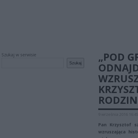
„POD G
Szukaj w serwisie
Szukaj
ODNAJDU
WZRUSZ
KRZYSZ
RODZIN
9 września 2016 16:4
Pan Krzysztof s
wzruszająca hist