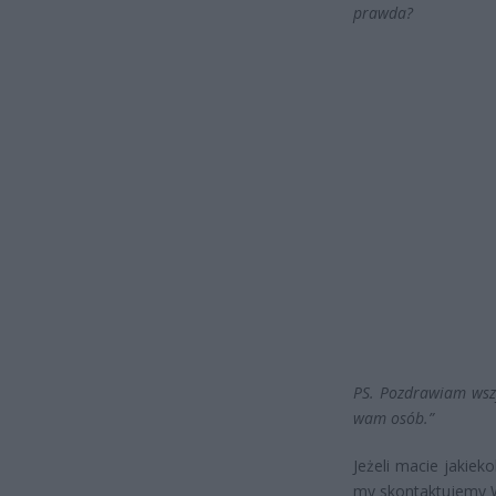
prawda?
PS. Pozdrawiam wszy
wam osób.”
Jeżeli macie jakiek
my skontaktujemy 