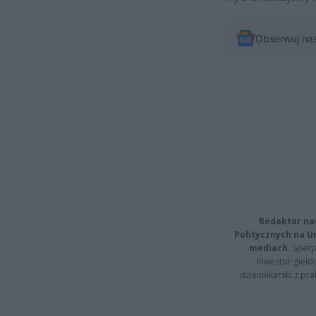
Obserwuj na
Redaktor na
Politycznych na 
mediach.
Specja
inwestor giełd
dziennikarski z pr