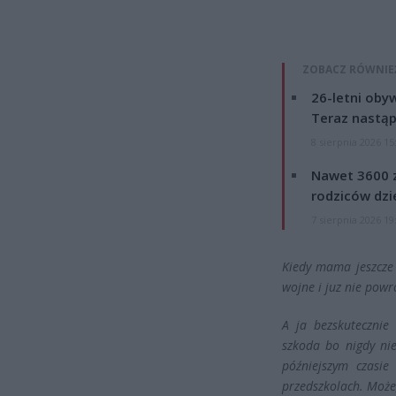
ZOBACZ RÓWNIE
26-letni obyw
Teraz nastąp
8 sierpnia 2026 15
Nawet 3600 z
rodziców dzie
7 sierpnia 2026 19
Kiedy mama jeszcze 
wojne i juz nie powro
A ja bezskutecznie
szkoda bo nigdy nie
późniejszym czasie
przedszkolach. Może,