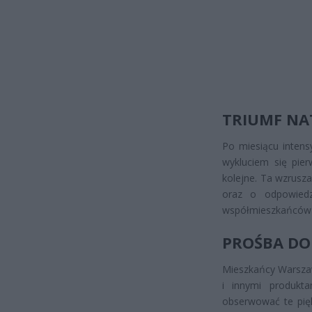
TRIUMF NAT
Po miesiącu intensy
wykluciem się pie
kolejne. Ta wzrusz
oraz o odpowiedz
współmieszkańców –
PROŚBA DO
Mieszkańcy Warszaw
i innymi produkt
obserwować te pięk