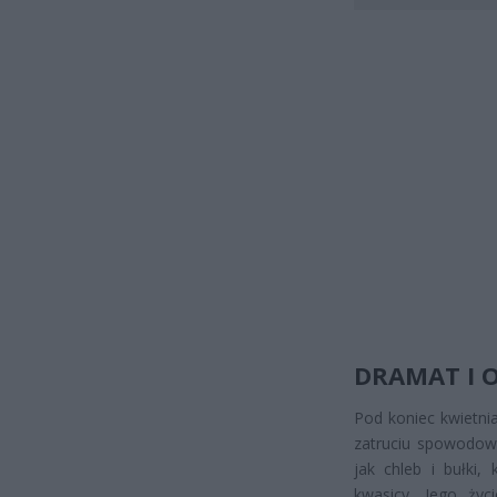
DRAMAT I 
Pod koniec kwietni
zatruciu spowodowa
jak chleb i bułki,
kwasicy. Jego życi