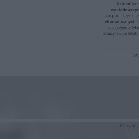
Dziennikar
wykładowczyn
gospodarczych i t
ekonomicznych
.
precyzyjne artyku
branży, swoje tekst
Cap
Copyrigh