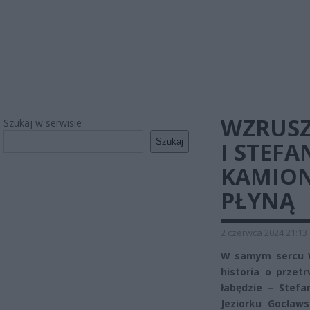
WZRUSZ
Szukaj w serwisie
Szukaj
I STEFA
KAMION
PŁYNĄ
2 czerwca 2024 21:13
W samym sercu W
historia o przet
łabędzie – Stefa
Jeziorku Gocław