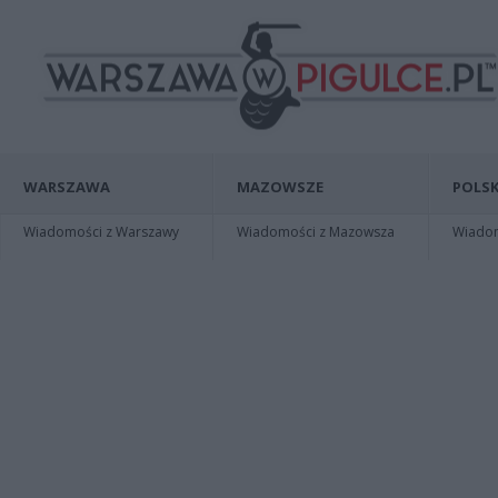
WARSZAWA
MAZOWSZE
POLSK
Wiadomości z Warszawy
Wiadomości z Mazowsza
Wiadomo