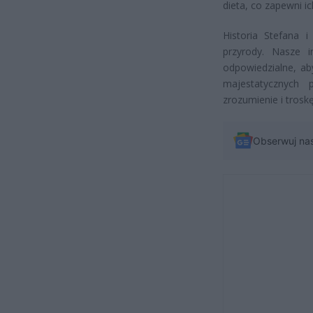
dieta, co zapewni i
Historia Stefana i
przyrody. Nasze i
odpowiedzialne, ab
majestatycznych
zrozumienie i trosk
Obserwuj na