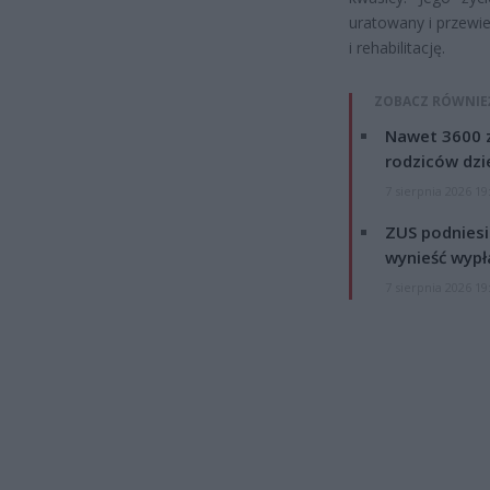
uratowany i przewi
i rehabilitację.
ZOBACZ RÓWNIE
Nawet 3600 z
rodziców dzie
7 sierpnia 2026 19
ZUS podniesie
wynieść wypł
7 sierpnia 2026 19