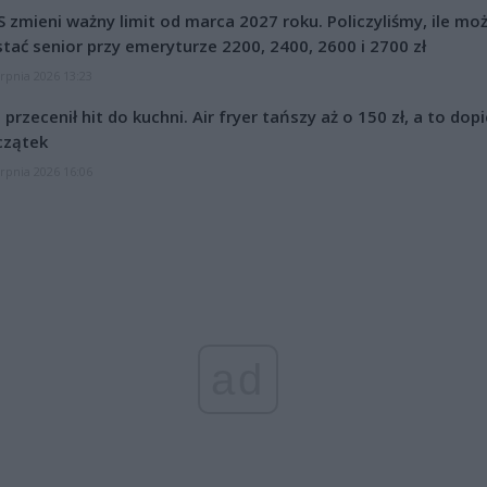
 zmieni ważny limit od marca 2027 roku. Policzyliśmy, ile mo
tać senior przy emeryturze 2200, 2400, 2600 i 2700 zł
erpnia 2026 13:23
l przecenił hit do kuchni. Air fryer tańszy aż o 150 zł, a to dop
czątek
erpnia 2026 16:06
ad