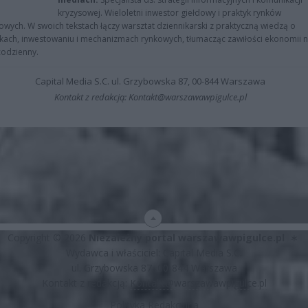
kryzysowej. Wieloletni inwestor giełdowy i praktyk rynków
owych. W swoich tekstach łączy warsztat dziennikarski z praktyczną wiedzą o
kach, inwestowaniu i mechanizmach rynkowych, tłumacząc zawiłości ekonomii 
codzienny.
Capital Media S.C. ul. Grzybowska 87, 00-844 Warszawa
Kontakt z redakcją: Kontakt@warszawawpigulce.pl
Copyright © 2026
Niezależny portal warszawawpigulce.pl
∗
Wydawca i właściciel: Capital Media S.C.
ul. Grzybowska 87, 00-844 Warszawa
Kontakt z redakcją:
Kontakt@warszawawpigulce.pl
Polityka Redakcyjna