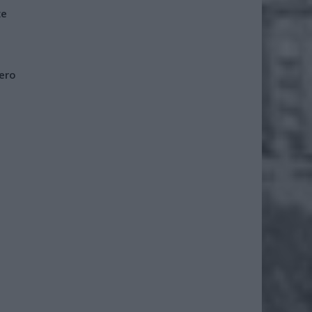
że
iero