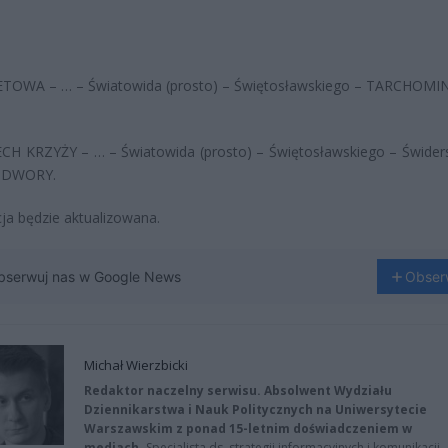
TOWA – … – Światowida (prosto) – Świętosławskiego – TARCHOMIN
CH KRZYŻY – … – Światowida (prosto) – Świętosławskiego – Świder
DWORY.
ja będzie aktualizowana.
bserwuj nas w Google News
Obser
Michał Wierzbicki
Redaktor naczelny serwisu. Absolwent Wydziału
Dziennikarstwa i Nauk Politycznych na Uniwersytecie
Warszawskim z ponad 15-letnim doświadczeniem w
mediach.
Specjalista ds. strategii informacyjnych i komunikacji