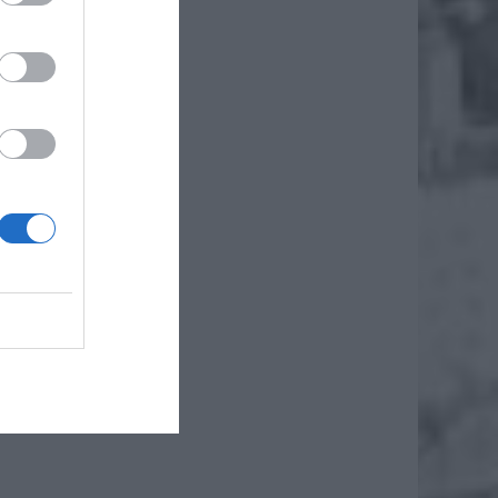
daj
esjan
busy są