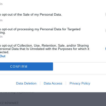
In
o opt-out of the Sale of my Personal Data.
In
aj nas do preferowanych źródeł w Google
Do
to opt-out of processing my Personal Data for Targeted
ing.
In
o opt-out of Collection, Use, Retention, Sale, and/or Sharing
ersonal Data that Is Unrelated with the Purposes for which it
lected.
Out
CONFIRM
rtaszes Owanesjan
Fot. Artaszes Owanesjan
Fot. Artaszes Owan
Data Deletion
Data Access
Privacy Policy
rmuje, że z powodu zablokowanego przejazdu ulicą Świderską auto
e na trasy objazdowe:
CZ RÓWNIEŻ: