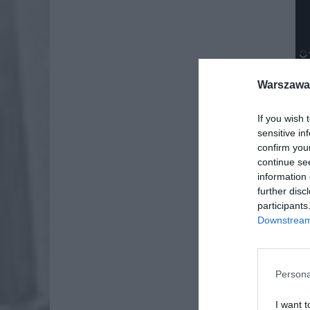
Warszawa 
Na ul.
Motocyk
If you wish 
reanim
sensitive in
confirm you
continue se
information 
further disc
participants
Downstream 
Persona
I want t