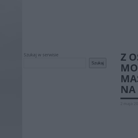
Z O
Szukaj w serwisie
Szukaj
MO
MA
NA
2 maja 20