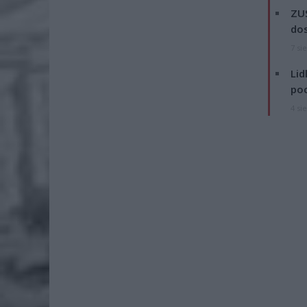
ZUS
dos
7 si
Lid
po
4 si