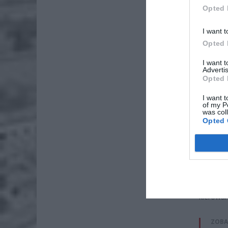
Opted 
I want t
Opted 
Dod
I want 
Advertis
Opted 
I want t
of my P
was col
Opted 
Fot. A
ZTM info
kierowan
ZOBA