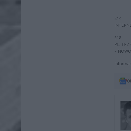
214
INTERNE
518
PL. TRZE
– NOWO
Informac
O