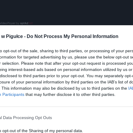
w Pigułce -
Do Not Process My Personal Information
 Świderskiej na warszawskim Tarchominie doszło do wy
l wjechał na pas rozdzielający. Maszyna spłonęła, a kierow
to opt-out of the sale, sharing to third parties, or processing of your per
owany.
formation for targeted advertising by us, please use the below opt-out s
r selection. Please note that after your opt-out request is processed y
eing interest-based ads based on personal information utilized by us or
disclosed to third parties prior to your opt-out. You may separately opt-
losure of your personal information by third parties on the IAB’s list of
. This information may also be disclosed by us to third parties on the
IA
Participants
that may further disclose it to other third parties.
ad
l Data Processing Opt Outs
o opt-out of the Sharing of my personal data.