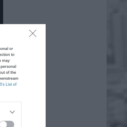
padku.
ca jest
sonal or
ection to
ou may
 personal
out of the
 downstream
B’s List of