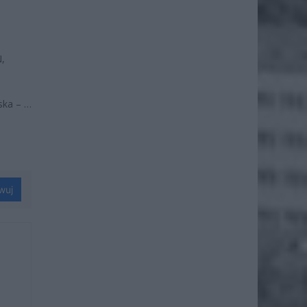
,
ska – …
wuj