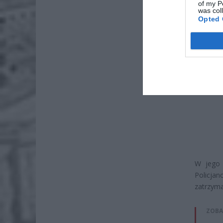
of my P
was col
Opted 
W jego 
Policjan
zatrzyma
ZOBA