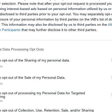
r selection. Please note that after your opt-out request is processed y
eing interest-based ads based on personal information utilized by us or
disclosed to third parties prior to your opt-out. You may separately opt-
losure of your personal information by third parties on the IAB’s list of
. This information may also be disclosed by us to third parties on the
IA
Participants
that may further disclose it to other third parties.
l Data Processing Opt Outs
o opt-out of the Sharing of my personal data.
In
o opt-out of the Sale of my Personal Data.
In
Fot. Pixabay
to opt-out of processing my Personal Data for Targeted
wi uzyskali informację, o tym, że w jednym z mieszkań na wars
ing.
In
u uprawiane są konopie indyjskie. Funkcjonariusze pojechali pod w
dzie zastali zamieszkałego tam 58-letniego mężczyznę.
o opt-out of Collection, Use, Retention, Sale, and/or Sharing