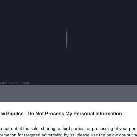
Play
aj nas do preferowanych źródeł w Google
Do
w Pigułce -
Do Not Process My Personal Information
to opt-out of the sale, sharing to third parties, or processing of your per
formation for targeted advertising by us, please use the below opt-out s