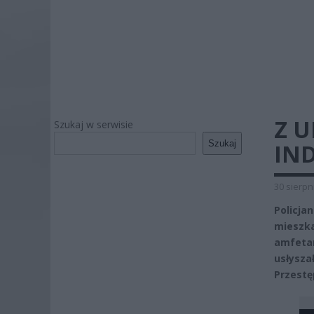
Z 
Szukaj w serwisie
Szukaj
IND
30 sierpn
Policj
mieszk
amfetam
usłysz
Przestę