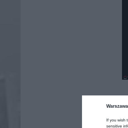
Dod
Warszawa 
If you wish 
sensitive in