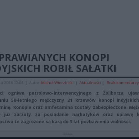
UPRAWIANYCH KONOPI
YJSKICH ROBIŁ SAŁATKI
ia 2018 12:04
|
Autor:
Michał Wierzbicki
|
Aktualności
|
Brak komentarzy
anci ogniwa patrolowo-interwencyjnego z Żoliborza ujaw
aniu 58-letniego mężczyzny 21 krzewów konopi indyjskich
inę. Konopie oraz amfetamina zostały zabezpieczone. Męż
ał już zarzuty za posiadanie narkotyków oraz uprawę k
pstwa te zagrożone są karą do 3 lat pozbawienia wolności.
REKLAMA