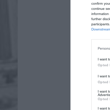
confirm you
continue se
information 
further disc
participants
Downstream 
Persona
I want t
Opted 
I want t
Opted 
I want 
Munduro
Advertis
Opted 
Żoliborz
adres, g
I want t