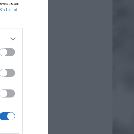
 downstream
B’s List of
ni wody.
 Biura
 jest to