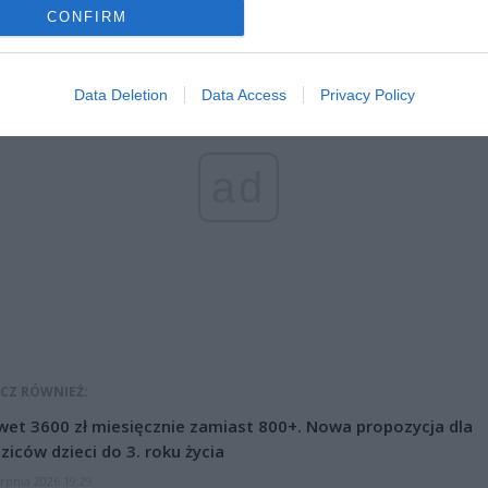
CONFIRM
Data Deletion
Data Access
Privacy Policy
ad
CZ RÓWNIEŻ:
et 3600 zł miesięcznie zamiast 800+. Nowa propozycja dla
ziców dzieci do 3. roku życia
erpnia 2026 19:29