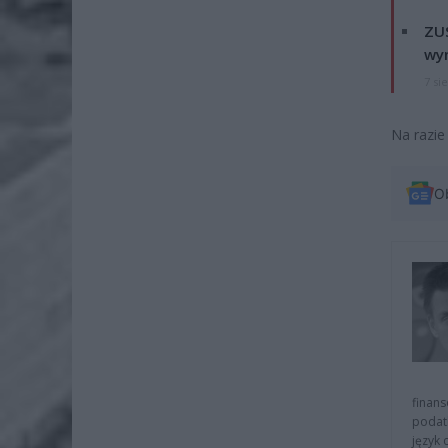
ZUS
wyn
7 si
Na razie
O
finans
podat
język 