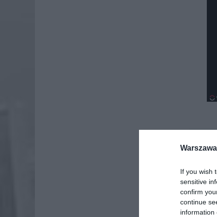
Dod
Warszawa 
If you wish 
sensitive in
confirm you
continue se
information 