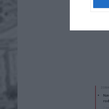
ZOBA
Naw
rod
7 si