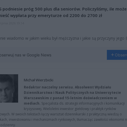
 podniesie próg 500 plus dla seniorów. Policzyliśmy, ile może
ieść wypłata przy emeryturze od 2200 do 2700 zł
erpnia 2026 19:14
 nie wiadomo w jakim wieku był mężczyzna i jakie są przyczyny jego ś
bserwuj nas w Google News
Obser
Michał Wierzbicki
Redaktor naczelny serwisu. Absolwent Wydziału
Dziennikarstwa i Nauk Politycznych na Uniwersytecie
Warszawskim z ponad 15-letnim doświadczeniem w
mediach.
Specjalista ds. strategii informacyjnych i komunikacji
kryzysowej. Wieloletni inwestor giełdowy i praktyk rynków
owych. W swoich tekstach łączy warsztat dziennikarski z praktyczną wiedzą o
kach, inwestowaniu i mechanizmach rynkowych, tłumacząc zawiłości ekonomii 
codzienny.