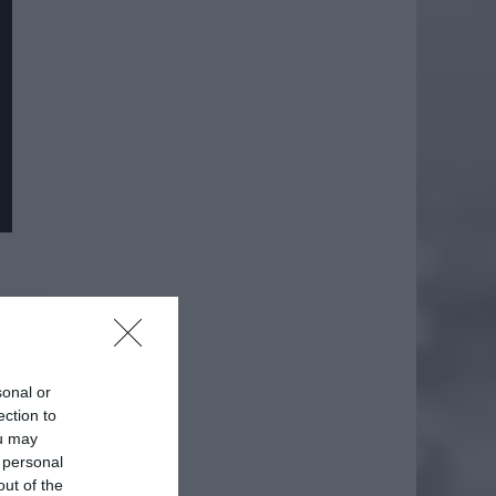
daj
sonal or
ection to
ou may
 personal
out of the