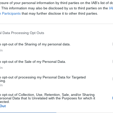
losure of your personal information by third parties on the IAB’s list of
. This information may also be disclosed by us to third parties on the
IA
Participants
that may further disclose it to other third parties.
l Data Processing Opt Outs
o opt-out of the Sharing of my personal data.
In
o opt-out of the Sale of my Personal Data.
In
to opt-out of processing my Personal Data for Targeted
Fot. Marek Krupa, Michał Płowecki / KGP
ing.
In
00 rano patrol policji rzecznej zauważył, że coś unosi się na powierzch
o opt-out of Collection, Use, Retention, Sale, and/or Sharing
ersonal Data that Is Unrelated with the Purposes for which it
ynięciu okazało się, że jest to ciało”
– mówi nam Edyta Adamus z
lected.
go Komendy Stołecznej Policji –
„Po wydobyciu na brzeg, ustalono, że
Out
żczyzny o nieznanej tożsamości”
.