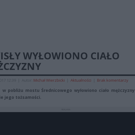
WISŁY WYŁOWIONO CIAŁO
ŻCZYZNY
2017 12:39
|
Autor:
Michał Wierzbicki
|
Aktualności
|
Brak komentarzy
 w pobliżu mostu Średnicowego wyłowiono ciało mężczyzny
ie jego tożsamości.
REKLAMA