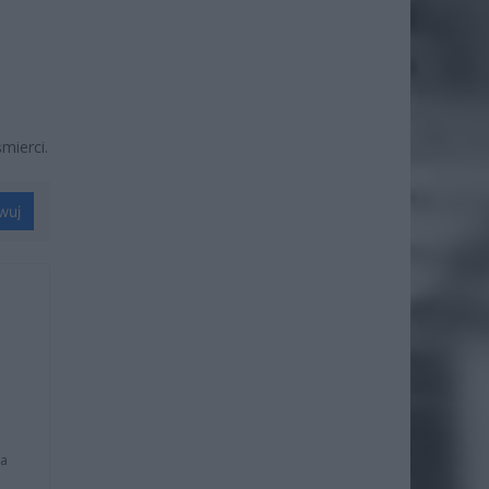
mierci.
wuj
na