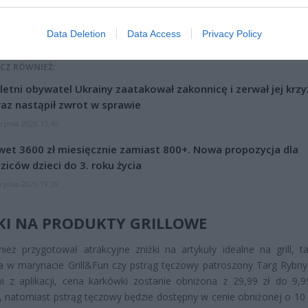
Data Deletion
Data Access
Privacy Policy
CZ RÓWNIEŻ:
letni obywatel Ukrainy zaatakował zakonnicę i zerwał jej krzy
az nastąpił zwrot w sprawie
erpnia 2026 15:40
et 3600 zł miesięcznie zamiast 800+. Nowa propozycja dla
ziców dzieci do 3. roku życia
erpnia 2026 19:29
KI NA PRODUKTY GRILLOWE
nież przygotował atrakcyjne zniżki na artykuły idealne na grill, ta
 w marynacie Grill&Fun czy pstrąg tęczowy patroszony Targ Rybny.
 z aplikacji, cena karkówki zostanie obniżona z 29,99 zł do 9,9
, natomiast pstrąg tęczowy będzie dostępny w cenie obniżonej o 10 zł