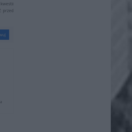
westii
ć przed
wuj
na