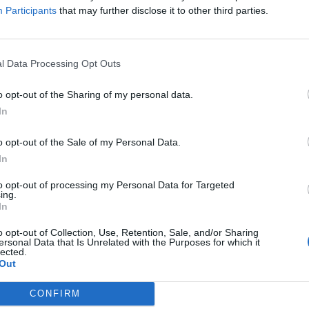
Participants
that may further disclose it to other third parties.
UKTY ZA 1 GROSZ
za oferta Lidla to promocja „2+1 za 1 grosz”, która obejmuje po
i takie jak chipsy i chrupki oraz kabanosy marki Tarczyński. Zasa
l Data Processing Opt Outs
 kupując trzy produkty, najtańszy z nich kosztuje jedynie 1 grosz. Co 
ystania z promocji nie jest wymagane użycie aplikacji sklepu, a takż
o opt-out of the Sharing of my personal data.
 limitów zakupowych dotyczących liczby produktów, które można 
In
ej oferty.
o opt-out of the Sale of my Personal Data.
In
to opt-out of processing my Personal Data for Targeted
ing.
In
o opt-out of Collection, Use, Retention, Sale, and/or Sharing
ad
ersonal Data that Is Unrelated with the Purposes for which it
lected.
Out
CONFIRM