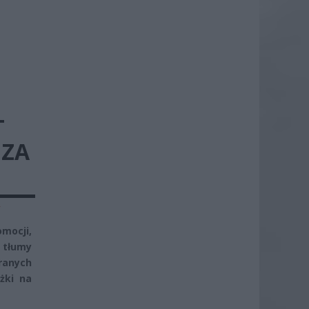
T
 ZA
y
mocji,
 tłumy
ranych
żki na