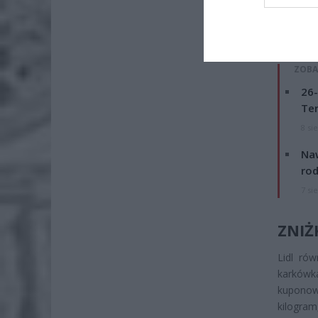
ZOBA
26-
Ter
8 si
Naw
rod
7 si
ZNIŻ
Lidl rów
karkówka
kuponowi
kilogram