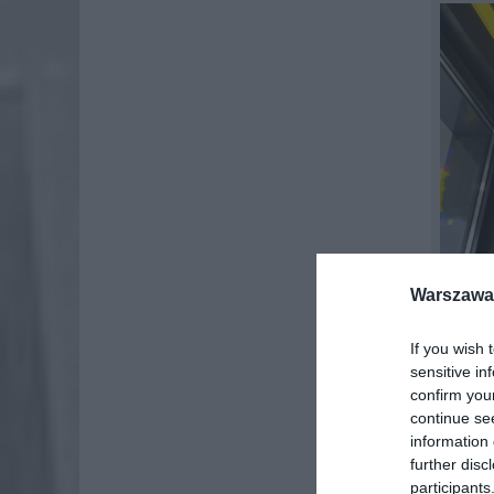
Warszawa 
If you wish 
sensitive in
confirm you
continue se
information 
further disc
participants