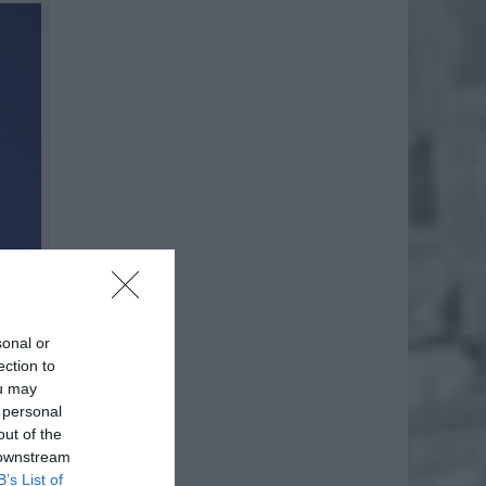
sonal or
ection to
ou may
 personal
out of the
 downstream
B’s List of