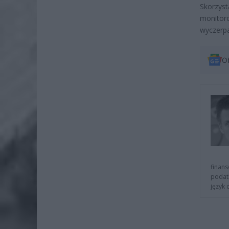
Skorzy
monitoro
wyczerp
O
finans
podat
język 