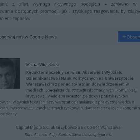
stanie z ofert wymaga aktywnego podejścia – zarówno w k
wania dostępnych promocji, jak i szybkiego reagowania, by zdąży
aniem zapasów.
bserwuj nas w Google News
Obser
Michał Wierzbicki
Redaktor naczelny serwisu. Absolwent Wydziału
Dziennikarstwa i Nauk Politycznych na Uniwersytecie
Warszawskim z ponad 15-letnim doświadczeniem w
mediach.
Specjalista ds. strategii informacyjnych i komunikacji
kryzysowej. Wieloletni inwestor giełdowy i praktyk rynków
owych. W swoich tekstach łączy warsztat dziennikarski z praktyczną wiedzą o
kach, inwestowaniu i mechanizmach rynkowych, tłumacząc zawiłości ekonomii 
codzienny.
Capital Media S.C. ul. Grzybowska 87, 00-844 Warszawa
Kontakt z redakcją: Kontakt@warszawawpigulce.pl