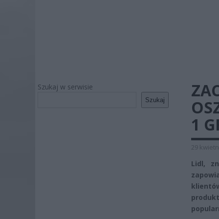
ZAC
Szukaj w serwisie
Szukaj
OSZ
1 G
29 kwietn
Lidl, z
zapowi
klientó
produk
popular