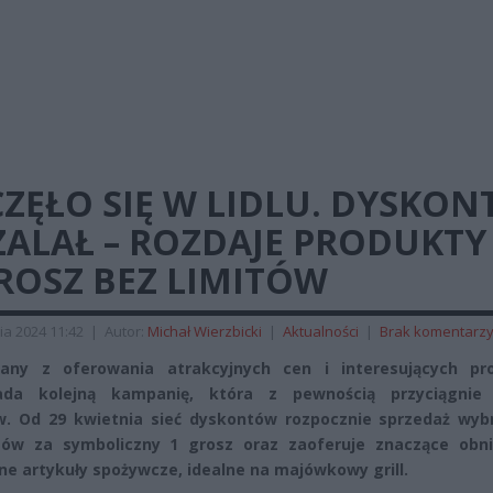
ZĘŁO SIĘ W LIDLU. DYSKON
ALAŁ – ROZDAJE PRODUKTY
ROSZ BEZ LIMITÓW
ia 2024 11:42
|
Autor:
Michał Wierzbicki
|
Aktualności
|
Brak komentarz
nany z oferowania atrakcyjnych cen i interesujących pro
ada kolejną kampanię, która z pewnością przyciągnie
w. Od 29 kwietnia sieć dyskontów rozpocznie sprzedaż wyb
tów za symboliczny 1 grosz oraz zaoferuje znaczące obni
ne artykuły spożywcze, idealne na majówkowy grill.