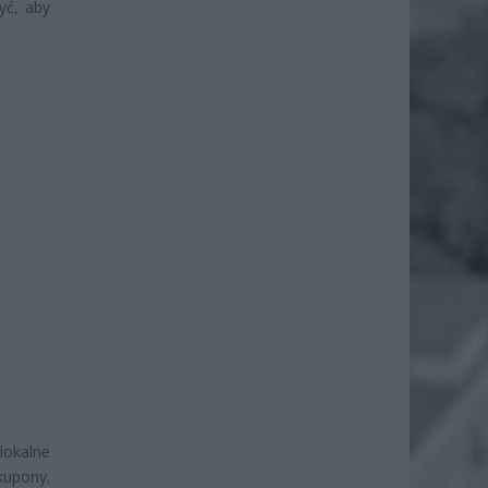
yć, aby
lokalne
kupony.