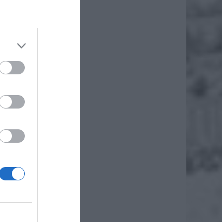
pularne
da jest
istotne,
e nie ma
nabyć w