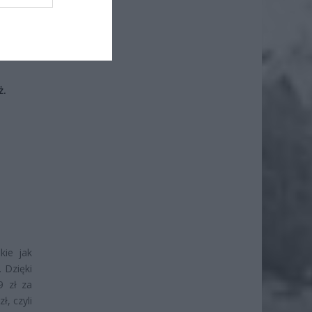
ż.
kie jak
 Dzięki
9 zł za
, czyli