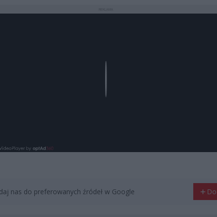
REKLAMA
Play
aj nas do preferowanych źródeł w Google
Do