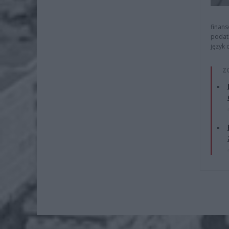
finans
podat
język 
Z