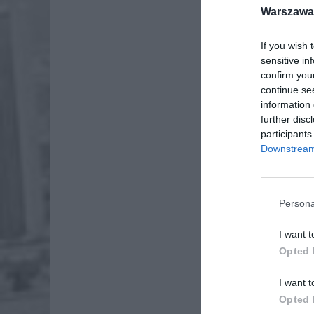
Warszawa 
If you wish 
sensitive in
confirm you
continue se
information 
further disc
participants
Downstream 
Persona
I want t
Dod
Opted 
I want t
Opted 