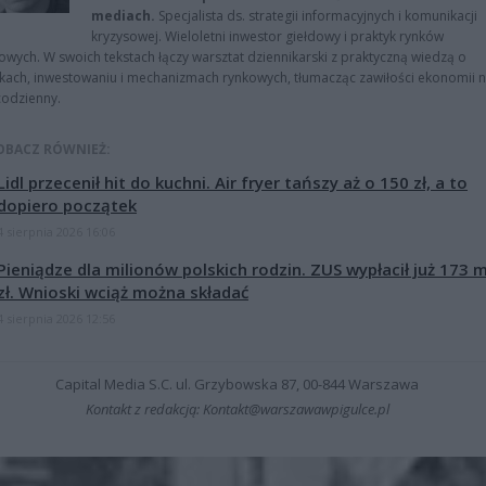
mediach.
Specjalista ds. strategii informacyjnych i komunikacji
kryzysowej. Wieloletni inwestor giełdowy i praktyk rynków
owych. W swoich tekstach łączy warsztat dziennikarski z praktyczną wiedzą o
kach, inwestowaniu i mechanizmach rynkowych, tłumacząc zawiłości ekonomii 
codzienny.
OBACZ RÓWNIEŻ:
Lidl przecenił hit do kuchni. Air fryer tańszy aż o 150 zł, a to
dopiero początek
4 sierpnia 2026 16:06
Pieniądze dla milionów polskich rodzin. ZUS wypłacił już 173 
zł. Wnioski wciąż można składać
4 sierpnia 2026 12:56
Capital Media S.C. ul. Grzybowska 87, 00-844 Warszawa
Kontakt z redakcją: Kontakt@warszawawpigulce.pl