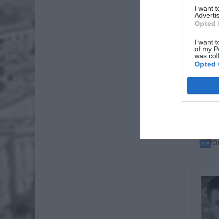
I want 
Advertis
Opted 
I want t
of my P
was col
Opted 
O