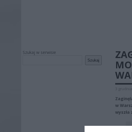
ZAG
Szukaj w serwisie
Szukaj
MOŻ
WA
3 grudnia
Zaginęła
w Warsz
wyszła 