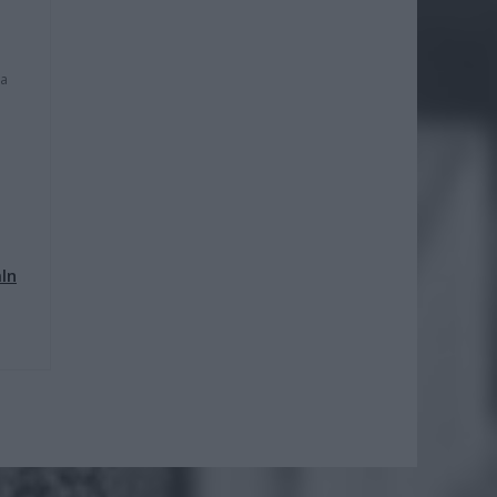
na
mln