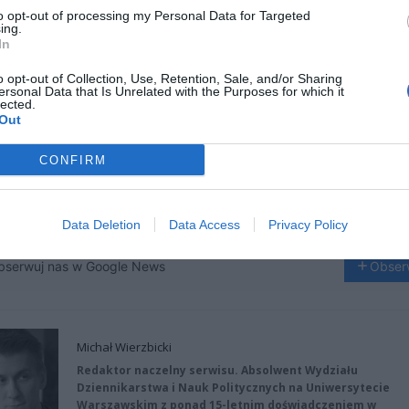
to opt-out of processing my Personal Data for Targeted
ing.
In
o opt-out of Collection, Use, Retention, Sale, and/or Sharing
ersonal Data that Is Unrelated with the Purposes for which it
lected.
Out
CONFIRM
Fot. Czytelniczka
Data Deletion
Data Access
Privacy Policy
bserwuj nas w Google News
Obser
Michał Wierzbicki
Redaktor naczelny serwisu. Absolwent Wydziału
Dziennikarstwa i Nauk Politycznych na Uniwersytecie
Warszawskim z ponad 15-letnim doświadczeniem w