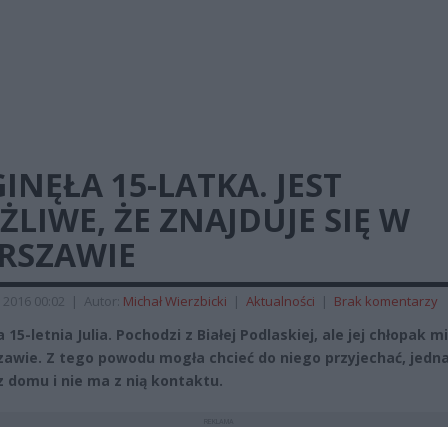
INĘŁA 15-LATKA. JEST
LIWE, ŻE ZNAJDUJE SIĘ W
RSZAWIE
 2016 00:02
|
Autor:
Michał Wierzbicki
|
Aktualności
|
Brak komentarzy
 15-letnia Julia. Pochodzi z Białej Podlaskiej, ale jej chłopak 
awie. Z tego powodu mogła chcieć do niego przyjechać, jedn
z domu i nie ma z nią kontaktu.
REKLAMA