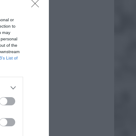
sonal or
ection to
ou may
 personal
out of the
 downstream
B’s List of
daj