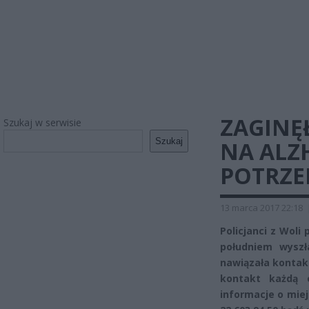
ZAGINĘŁ
Szukaj w serwisie
Szukaj
NA ALZ
POTRZE
13 marca 2017 22:18
Policjanci z Woli 
południem wyszł
nawiązała kontakt
kontakt każdą o
informacje o miejs