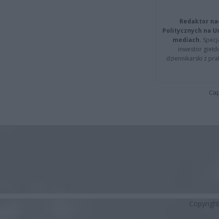
Redaktor na
Politycznych na 
mediach.
Specja
inwestor giełd
dziennikarski z pr
Cap
Copyrigh