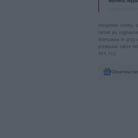
wynieść wypł
7 sierpnia 2026 19
Wszystkie osoby, k
temat jej zaginięc
Warszawa IV przy ul
przekazać także t
997, 112.
Obserwuj na