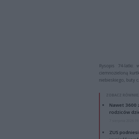
Rysopis 74-latki
ciemnozieloną kurt
niebieskiego, buty c
ZOBACZ RÓWNIE
Nawet 3600 z
rodziców dzie
7 sierpnia 2026 19
ZUS podniesie