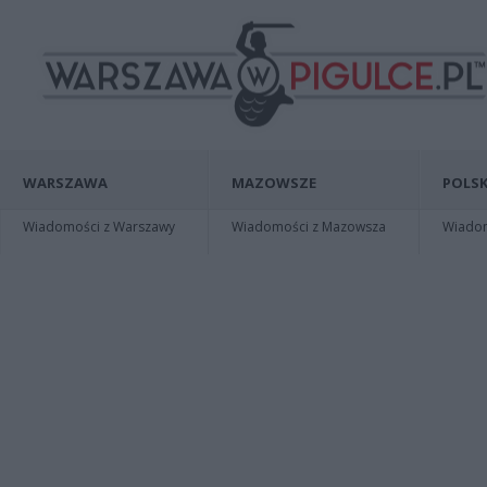
WARSZAWA
MAZOWSZE
POLSK
Wiadomości z Warszawy
Wiadomości z Mazowsza
Wiadomo