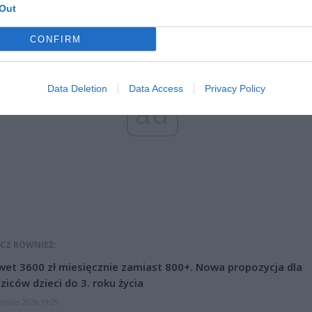
Out
CONFIRM
Data Deletion
Data Access
Privacy Policy
ad
CZ RÓWNIEŻ:
et 3600 zł miesięcznie zamiast 800+. Nowa propozycja dla
ziców dzieci do 3. roku życia
erpnia 2026 19:29