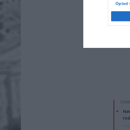
Opted 
ZOBA
Naw
rod
7 si