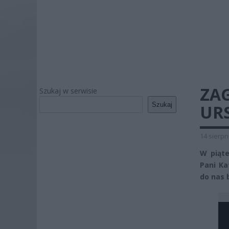
ZAG
Szukaj w serwisie
Szukaj
UR
14 sierpn
W piąte
Pani Ka
do nas 