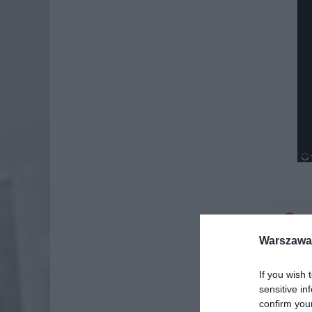
Dod
Warszawa 
If you wish 
sensitive in
confirm you