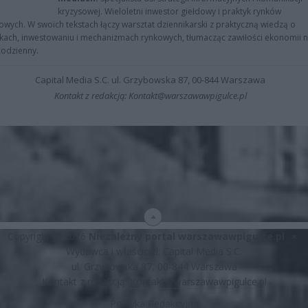
kryzysowej. Wieloletni inwestor giełdowy i praktyk rynków
owych. W swoich tekstach łączy warsztat dziennikarski z praktyczną wiedzą o
kach, inwestowaniu i mechanizmach rynkowych, tłumacząc zawiłości ekonomii 
codzienny.
Capital Media S.C. ul. Grzybowska 87, 00-844 Warszawa
Kontakt z redakcją: Kontakt@warszawawpigulce.pl
Copyright © 2026
Niezależny portal warszawawpigulce.pl
∗
Wydawca i właściciel: Capital Media S.C.
ul. Grzybowska 87, 00-844 Warszawa
Kontakt z redakcją:
Kontakt@warszawawpigulce.pl
Polityka Redakcyjna