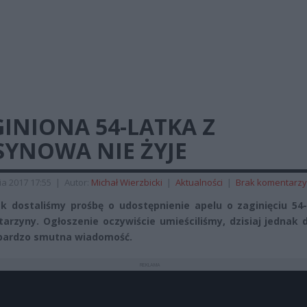
INIONA 54-LATKA Z
SYNOWA NIE ŻYJE
ia 2017 17:55
|
Autor:
Michał Wierzbicki
|
Aktualności
|
Brak komentarzy
k dostaliśmy prośbę o udostępnienie apelu o zaginięciu 54-
tarzyny. Ogłoszenie oczywiście umieściliśmy, dzisiaj jednak 
bardzo smutna wiadomość.
REKLAMA