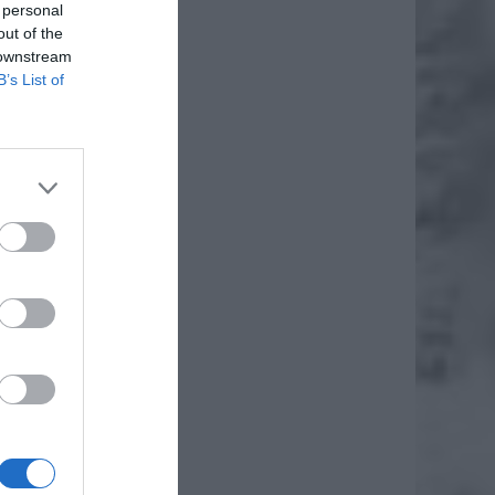
 personal
out of the
 downstream
B’s List of
nizować
now.pl,