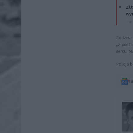
ZUS
wyn
7 si
Rodzina 
„Znaleźl
sercu. N
Policja 
O