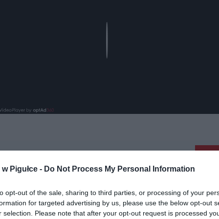
Play
aj nas do preferowanych źródeł w Google
Do
w Pigułce -
Do Not Process My Personal Information
to opt-out of the sale, sharing to third parties, or processing of your per
formation for targeted advertising by us, please use the below opt-out s
r selection. Please note that after your opt-out request is processed y