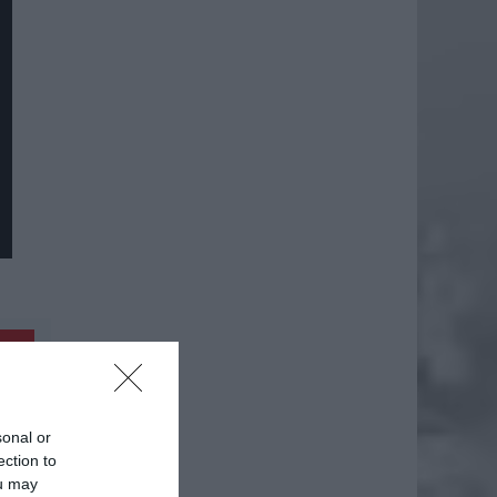
daj
sonal or
ection to
ou may