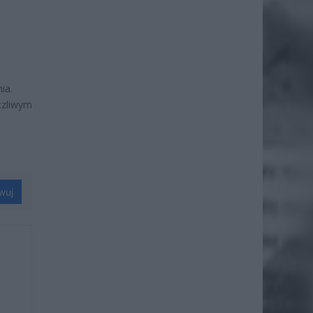
ia.
czliwym
wuj