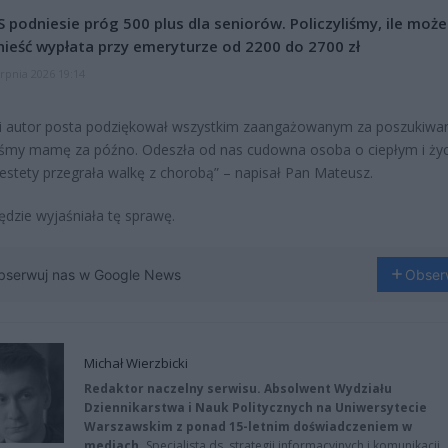
 podniesie próg 500 plus dla seniorów. Policzyliśmy, ile może
ieść wypłata przy emeryturze od 2200 do 2700 zł
erpnia 2026 19:14
i autor posta podziękował wszystkim zaangażowanym za poszukiwan
iśmy mamę za późno. Odeszła od nas cudowna osoba o ciepłym i ży
iestety przegrała walkę z chorobą” – napisał Pan Mateusz.
będzie wyjaśniała tę sprawę.
bserwuj nas w Google News
Obser
Michał Wierzbicki
Redaktor naczelny serwisu. Absolwent Wydziału
Dziennikarstwa i Nauk Politycznych na Uniwersytecie
Warszawskim z ponad 15-letnim doświadczeniem w
mediach.
Specjalista ds. strategii informacyjnych i komunikacji