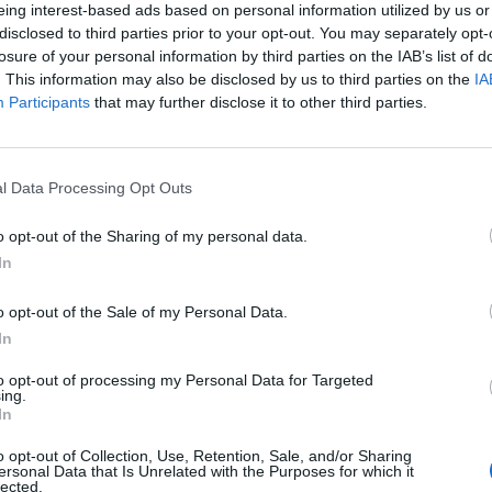
eing interest-based ads based on personal information utilized by us or
disclosed to third parties prior to your opt-out. You may separately opt-
losure of your personal information by third parties on the IAB’s list of
. This information may also be disclosed by us to third parties on the
IA
Participants
that may further disclose it to other third parties.
l Data Processing Opt Outs
o opt-out of the Sharing of my personal data.
In
o opt-out of the Sale of my Personal Data.
In
Fot. Facebook
to opt-out of processing my Personal Data for Targeted
ing.
In
ich poszukiwaniach mieszkańcy Ursynowa sami postanowili zorga
werową, która ruszyła na poszukiwania. Jak podaje portal haloursy
o opt-out of Collection, Use, Retention, Sale, and/or Sharing
cy odnaleźli Panią Katarzynę. Niestety, nie żyje.
ersonal Data that Is Unrelated with the Purposes for which it
lected.