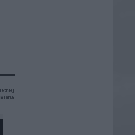
letniej
dotarła