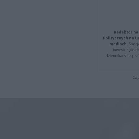
Redaktor na
Politycznych na 
mediach.
Specja
inwestor giełd
dziennikarski z pr
Cap