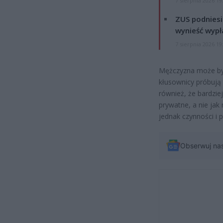
7 sierpnia 2026 19
ZUS podniesie
wynieść wypł
7 sierpnia 2026 19
Mężczyzna może być
kłusownicy próbują
również, że bardzi
prywatne, a nie jak
jednak czynności i
Obserwuj na