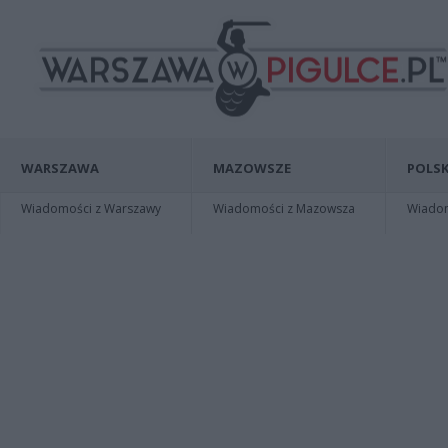
WARSZAWA
MAZOWSZE
POLSK
Wiadomości z Warszawy
Wiadomości z Mazowsza
Wiadomo