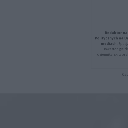
Redaktor na
Politycznych na 
mediach.
Specja
inwestor giełd
dziennikarski z pr
Cap