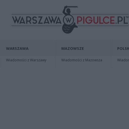
WARSZAWA
MAZOWSZE
POLSK
Wiadomości z Warszawy
Wiadomości z Mazowsza
Wiadomo