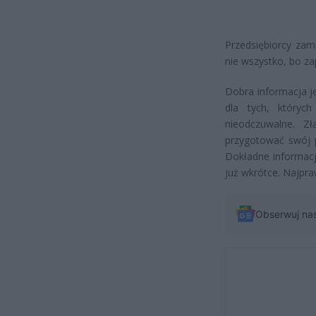
Przedsiębiorcy zami
nie wszystko, bo zap
Dobra informacja je
dla tych, któryc
nieodczuwalne. Zł
przygotować swój p
Dokładne informacj
już wkrótce. Najpra
Obserwuj na