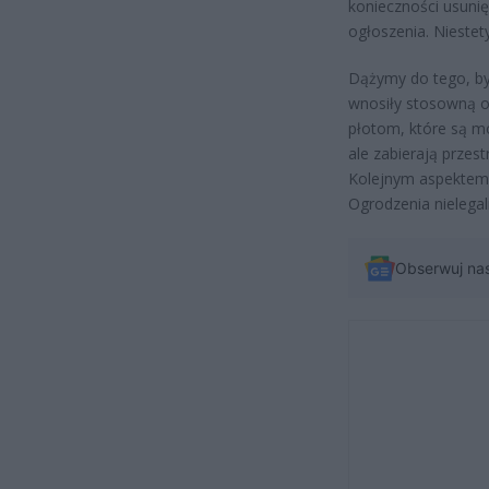
konieczności usuni
ogłoszenia. Niestet
Dążymy do tego, by 
wnosiły stosowną o
płotom, które są mo
ale zabierają przes
Kolejnym aspektem j
Ogrodzenia nielegal
Obserwuj na