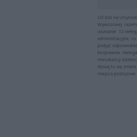
Od dziś na Ursynowi
Wąwozowej razem 
usuwanie 12 nieleg
administracyjne, c
podjąć odpowiednie 
bezprawnie. Nieleg
mieszkańcy dzielni
dzisiaj to się zmien
miejsca postojowe.