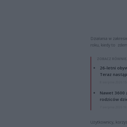
Działania w zakresi
roku, kiedy to zdem
ZOBACZ RÓWNIE
26-letni obyw
Teraz nastąp
8 sierpnia 2026 15
Nawet 3600 z
rodziców dzie
7 sierpnia 2026 19
Użytkownicy, korzys