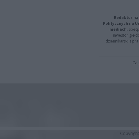
Redaktor na
Politycznych na 
mediach.
Specja
inwestor giełd
dziennikarski z pr
Cap
Copyrigh