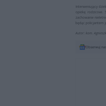
Interweniujący dzie
opiekę rodzicowi.
zachowanie nieletn
będąc policjantem j
Autor: kom. Agniesz
Obserwuj na