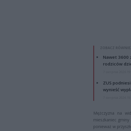
ZOBACZ RÓWNIE
Nawet 3600 z
rodziców dzie
7 sierpnia 2026 19
ZUS podniesie
wynieść wypł
7 sierpnia 2026 19
Mężczyzna na wido
mieszkaniec gminy Be
ponieważ w przyszło