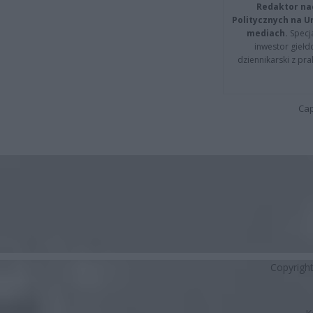
Redaktor na
Politycznych na 
mediach.
Specja
inwestor giełd
dziennikarski z pr
Cap
Copyrigh