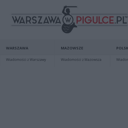
WARSZAWA
MAZOWSZE
POLSK
Wiadomości z Warszawy
Wiadomości z Mazowsza
Wiadomo