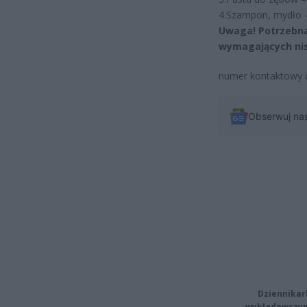
4.Szampon, mydło
Uwaga! Potrzebna
wymagających nis
numer kontaktowy 
Obserwuj na
Dziennikar
wykładowczyn