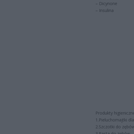
– Dicynone
– Insulina
Produkty higieniczn
1.Pieluchomajtki d
2.Szczotki do zębó
3.Pasta do zębów –