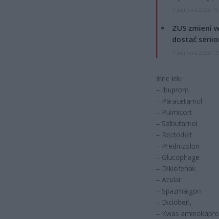
7 sierpnia 2026 19
ZUS zmieni w
dostać senio
7 sierpnia 2026 13
Inne leki
– Ibuprom
– Paracetamol
– Pulmicort
– Salbutamol
– Rectodelt
– Prednizolon
– Glucophage
– Diklofenak
– Acular
– Spazmalgon
– Dicloberl,
– Kwas aminokapr