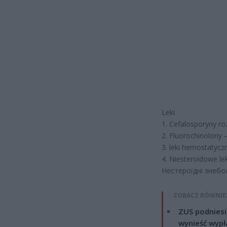
Leki
1. Cefalosporyny r
2. Fluorochinolony
3. leki hemostatyc
4. Niesteroidowe l
Нестероїдні знебо
ZOBACZ RÓWNIE
ZUS podniesie
wynieść wypł