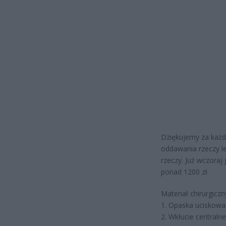
Dziękujemy za każdą
oddawania rzeczy lej
rzeczy. Już wczoraj
ponad 1200 zł.
Materiał chirurgiczn
1. Opaska uciskowa
2. Wkłucie centraln