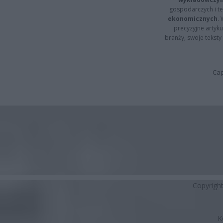
gospodarczych i t
ekonomicznych
.
precyzyjne artyku
branży, swoje tekst
Cap
Copyrigh
K