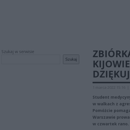
ZBIÓRK
Szukaj w serwisie
Szukaj
KIJOWI
DZIĘKU
1 marca 2022 15:16
|
Student medycyny
w walkach z agres
Pomóżcie pomagać.
Warszawie prowad
w czwartek rano.