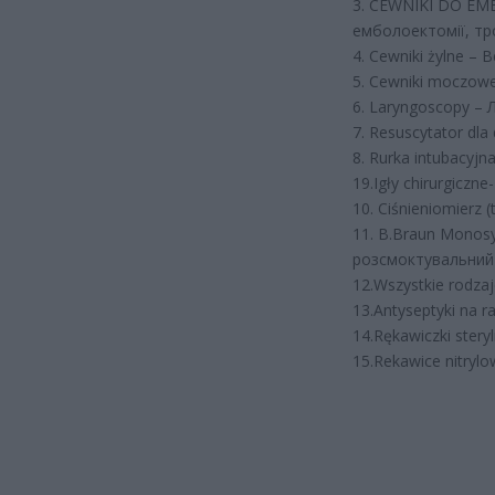
3. CEWNIKI DO EM
емболоектомії, тр
4. Cewniki żylne – 
5. Cewniki moczow
6. Laryngoscopy –
7. Resuscytator dl
8. Rurka intubacyj
19.Igły chirurgiczne
10. Ciśnieniomierz
11. B.Braun Monosy
розсмоктувальний 
12.Wszystkie rodza
13.Antyseptyki na 
14.Rękawiczki steryl
15.Rekawice nitryl